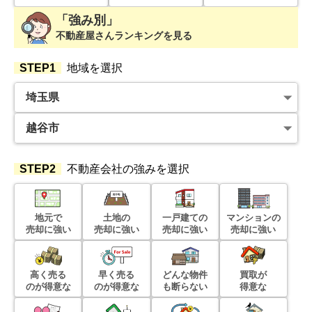
階数:
6
階
専有面積:
56
㎡
「強み別」
不動産屋さんランキングを見る
500
万円
2023年12月
STEP1
地域を選択
とよはる台サンハイツ
階数:
1
階
専有面積:
54
㎡
2,800
STEP2
不動産会社の強みを選択
万円
2023年11月
ライオンズヴィアーレ草加松原
地元で
土地の
一戸建ての
マンションの
売却に強い
売却に強い
売却に強い
売却に強い
階数:
3
階
専有面積:
83
㎡
高く売る
早く売る
どんな物件
買取が
2,800
万円
のが得意な
のが得意な
も断らない
得意な
2023年11月