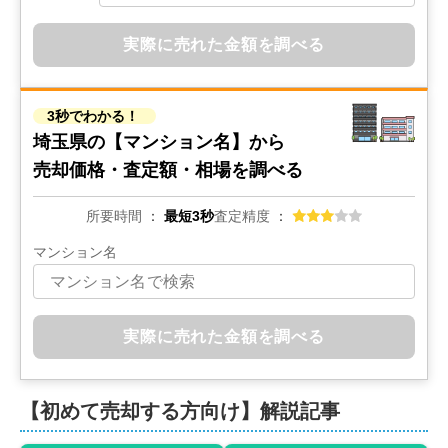
400
万円
実際に売れた金額を調べる
2022年7月
グランドメゾン保谷
3秒でわかる！
階数:
6
階
専有面積:
25
㎡
埼玉県の
【マンション名】から
売却価格・査定額・相場を調べる
所要時間
最短3秒
査定精度
マンション名
実際に売れた金額を調べる
【初めて売却する方向け】解説記事