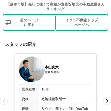
【
越谷市
版】
売却に強くて実績が豊富な地元の
不動産屋さん
ランキング
前のページ
イクラ不動産トップ
に戻る
ページへ
スタッフの紹介
本山真大
代表取締役
業界経験
18年
資格
宅地建物取引士
趣味
サウナ、筋トレ、猫、YouTub