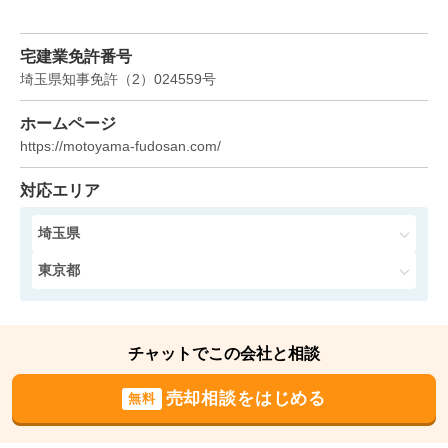
アンビシャスプラッツァ越谷
宅建業免許番号
階数:
6
階
専有面積:
56
㎡
埼玉県知事免許
（
2
）
024559
号
1,200
ホームページ
万円
2024年12月
https://motoyama-fudosan.com/
モアグランデ春日部南
対応エリア
階数:
4
階
専有面積:
58
㎡
埼玉県
東京都
3,000
万円
2024年12月
中村橋コンド
チャットでこの会社と相談
階数:
4
階
専有面積:
53
㎡
売却相談をはじめる
無料