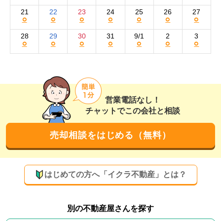
21
22
23
24
25
26
27
○
○
○
○
○
○
○
28
29
30
31
9/1
2
3
○
○
○
○
○
○
○
営業電話なし！
チャットでこの会社と相談
売却相談をはじめる（無料）
はじめての方へ「イクラ不動産」とは？
別の不動産屋さんを探す