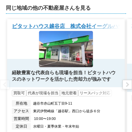
500
万円
2024年10月
同じ地域の他の不動産屋さんを見る
新栄町団地
ピタットハウス越谷店 株式会社イーグルハウジ
階数:
3
階
専有面積:
49
㎡
1,400
万円
2024年6月
ウインベルコーラス春日部2
経験豊富な代表自らも現場を担当！ピタットハウ
スのネットワークを活かした売却力が強みです
階数:
4
階
専有面積:
59
㎡
買取可
代表が現場を担当
地元密着
リースバック対応
1,500
万円
2024年4月
所在地
越谷市赤山町五丁目9-11
アクセス
東武伊勢崎線「越谷駅」西口から徒歩６分
ライフピア春日部第3
営業時間
 10:00〜19:00
定休日
水曜日・夏季休業・年末年始
階数:
5
階
専有面積:
65
㎡