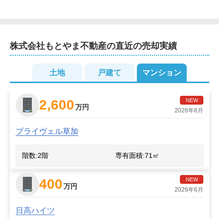
2
株式会社もとやま不動産
の直近の売却実績
2
2
2
土地
戸建て
マンション
2
2
2,600
NEW
万円
2026年6月
プライヴェル草加
階数:
2
階
専有面積:
71
㎡
400
NEW
4
万円
2026年6月
日高ハイツ
3