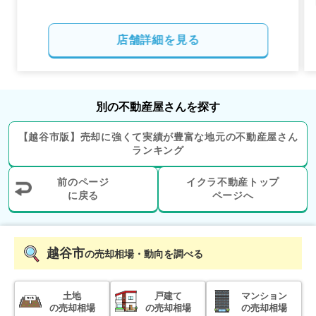
2,000
万円
2024年1月
店舗詳細を見る
サンクレイドル草加
階数:
1
階
専有面積:
75
㎡
別の不動産屋さんを探す
【
越谷市
版】
売却に強くて実績が豊富な地元の
不動産屋さん
1,600
万円
ランキング
2024年1月
前のページ
イクラ不動産トップ
第2お花茶屋ダイヤモンドマンション
に戻る
ページへ
階数:
7
階
専有面積:
46
㎡
越谷市
2,900
の売却相場・動向を調べる
万円
2023年12月
土地
戸建て
マンション
クレアトール船堀
の売却相場
の売却相場
の売却相場