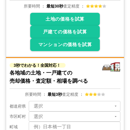
2022年10月
所要時間
最短30秒
査定精度
ワコーレ東浦和2
土地の価格を試算
階数:
4
階
専有面積:
16
㎡
戸建ての価格を試算
900
マンションの価格を試算
万円
2022年9月
十條草加マンションC棟
3秒でわかる！全国対応！
各地域の土地・一戸建ての
階数:
2
階
専有面積:
67
㎡
売却価格・査定額・相場を調べる
300
万円
所要時間
最短3秒
査定精度
2022年8月
都道府県
越谷団地
市区町村
階数:
2
階
専有面積:
31
㎡
町域