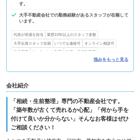
す。
大手不動産会社での勤務経験があるスタッフが在籍して
います。
代表が現場を担当
業歴10年以上のスタッフ多数
大手出身スタッフ在籍
いつでも連絡可
オンライン相談可
地元密着
リースバック対応
出張・遠方対応可
強みをもっと見る
不用品処分サービスあり
測量サービスあり
インスペクション
瑕疵保険あり
リフォーム・解体対応
買取可
会社紹介
「相続・生前整理」専門の不動産会社です。
「築年数が古くて売れるか心配」「何から手を
付けて良いか分からない」そんなお客様はぜひ
ご相談ください！