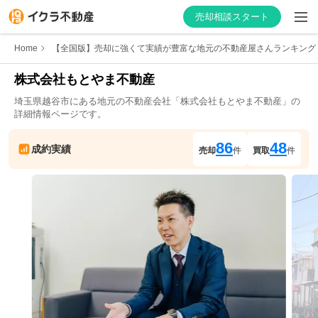
売却相談スタート
Home
【全国版】売却に強くて実績が豊富な地元の不動産屋さんランキング
株式会社もとやま不動産
埼玉県
越谷市
にある地元の不動産会社「
株式会社もとやま不動産
」の
はじめての方へ
詳細情報ページです。
不動産会社を探す
86
48
成約実績
売却
件
買取
件
物件の価格を知る
お家の売却を学ぶ
不動産会社向け情報