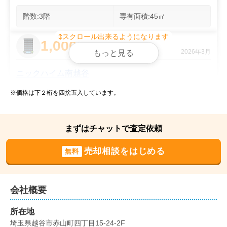
階数:
3
階
専有面積:
45
㎡
スクロール出来るようになります
1,000
万円
2026年3月
もっと見る
ニックハイム南越谷
※価格は下２桁を四捨五入しています。
階数:
4
階
専有面積:
69
㎡
3,200
まずはチャットで査定依頼
万円
2025年10月
売却相談をはじめる
無料
エステスクエア蕨
階数:
4
階
専有面積:
66
㎡
会社概要
3,000
所在地
万円
2024年12月
埼玉県越谷市赤山町四丁目15-24-2F