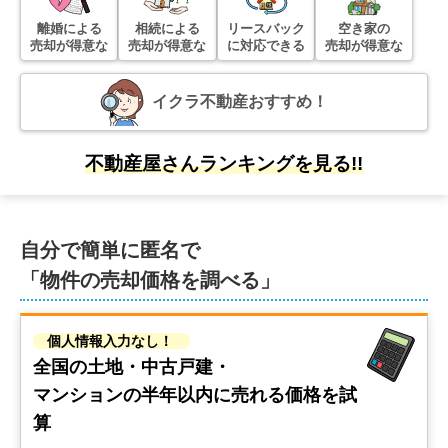
ライオンズヴィアーレ草加松原
離婚による
相続による
リースバック
空き家の
売却が得意な
売却が得意な
に対応できる
売却が得意な
階数:
3
階
専有面積:
83
㎡
イクラ不動産おすすめ！
1,300
万円
2023年11月
不動産屋さんランキングを見る!!
セザール第2東川口
階数:
4
階
専有面積:
49
㎡
自分で簡単に匿名で
3,900
「物件の売却価格を調べる」
万円
2023年10月
バームステージ浮間公園
個人情報入力なし！
全国の土地・中古戸建・
階数:
2
階
専有面積:
63
㎡
マンションの
半年以内に売れる価格を試
算
600
万円