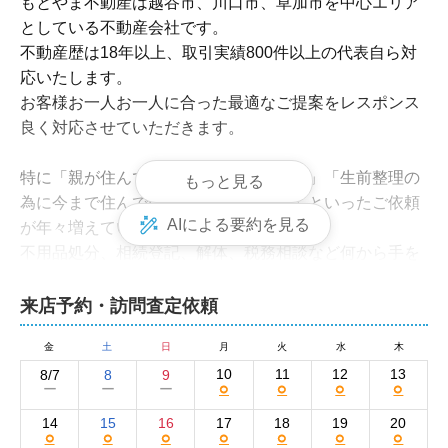
もとやま不動産は越谷市、川口市、草加市を中心エリア
としている不動産会社です。

不動産歴は18年以上、取引実績800件以上の代表自ら対
応いたします。

お客様お一人お一人に合った最適なご提案をレスポンス
良く対応させていただきます。

特に「親が住んでいた実家を売却したい」「生前整理の
もっと見る
為に今まで住んでいた家を手放したい」といったご依頼
AIによる要約を見る
が年々増えています。

不用品処分、相続登記、解体、税務相談など何から手を
付けて良いか分からないそんなお客様は当社へご相談く
ださい。

来店予約・訪問査定依頼
金
土
日
月
火
水
木
まずはお気軽にご相談ください。
10
11
12
13
8/7
8
9
○
○
○
○
ー
ー
ー
14
15
16
17
18
19
20
○
○
○
○
○
○
○