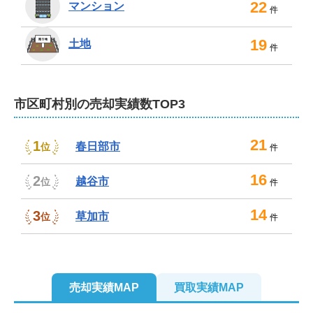
22
マンション
件
19
土地
件
市区町村別の売却実績数TOP3
21
1
春日部市
位
件
16
2
越谷市
位
件
14
3
草加市
位
件
売却実績MAP
買取実績MAP