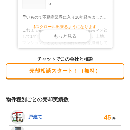
e
早いもので不動産業界に入り18年経ちました。

スクロール出来るようになります
これまで都内の不動産会社でトップ営業マンと
もっと見る
して14年間勤務し、賃貸管理や戸建て、土地、
マンションなどあらゆる物件の仲介を担当して
きました。契約実績は900件以上になります。
前職では一部上場企業の不動産部立ち上げに携
チャットでこの会社と相談
わり、テレビ東京の「ガイアの夜明け」に不動
産営業担当者として出演しました。

売却相談スタート！（無料）
不動産に関して幅広い知識がありますのでお気
軽にご相談ください。
物件種別ごとの売却実績数
45
戸建て
件