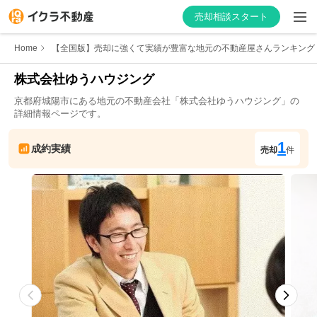
売却相談スタート
Home
【全国版】売却に強くて実績が豊富な地元の不動産屋さんランキング
株式会社ゆうハウジング
京都府
城陽市
にある地元の不動産会社「
株式会社ゆうハウジング
」の
はじめての方へ
詳細情報ページです。
不動産会社を探す
1
成約実績
売却
件
物件の価格を知る
お家の売却を学ぶ
不動産会社向け情報