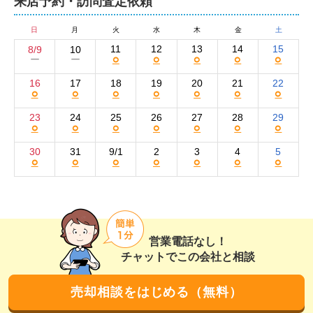
来店予約・訪問査定依頼
集客には、大手ポータルサイトのSUUMOを活用。Instag
ramやチラシのポスティングも併用しています。物件情
日
月
火
水
木
金
土
報には写真はもちろん、建物の外観や室内を立体的に描
11
12
13
14
15
8/9
10
○
○
○
○
○
ー
ー
いたパースを掲載。買い手の生活イメージを掻き立てる
広告で、売却へとつなげます。

16
17
18
19
20
21
22
○
○
○
○
○
○
○
査定やご相談は無料。秘密は厳守いたします。
23
24
25
26
27
28
29
○
○
○
○
○
○
○
30
31
9/1
2
3
4
5
○
○
○
○
○
○
○
営業電話なし！
チャットでこの会社と相談
売却相談をはじめる（無料）