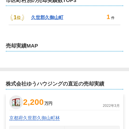
市区町村別の売却実績数TOP3
1
1
久世郡久御山町
位
件
売却
実績MAP
株式会社ゆうハウジング
の直近の売却実績
2,200
万円
2022年3月
京都府久世郡久御山町林