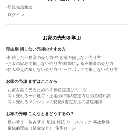
新規売却相談
ログイン
お家の売却を学ぶ
理由別 損しない売却のすすめ方
相続した不動産の売り方
空き家の損しない売り方
お金の悩みで損しない売り方
離婚による不動産の売り方
住み替えの損しない売り方
リースバックで損しない売り方
お家の売却 まずはここから
お家を高く売るための不動産屋選びのコツ
高く売れる一戸建て・土地の特徴&査定方法の基礎知識
高く売れるマンションの特徴&査定方法の基礎知識
お家の売却 こんなときどうするの？
買い替え・住み替え
離婚
相続
リースバック
事故物件
金銭的理由（借金など）
住宅ローン