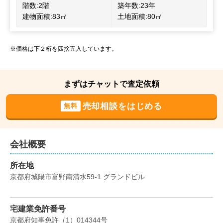
階数:
2
階
築年数:
23年
建物面積:
83
㎡
土地面積:
80
㎡
※価格は下２桁を四捨五入しています。
まずはチャットで査定依頼
売却相談をはじめる
無料
会社概要
所在地
京都府城陽市富野南清水59-1 グランドビル
宅建業免許番号
京都府知事免許
（
1
）
014344
号