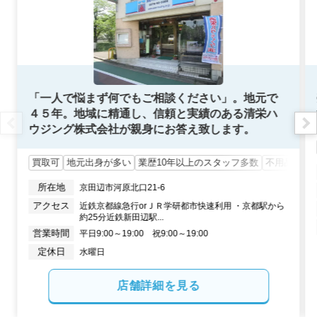
「一人で悩まず何でもご相談ください」。地元で
４５年。地域に精通し、信頼と実績のある清栄ハ
ウジング株式会社が親身にお答え致します。
買取可
地元出身が多い
業歴10年以上のスタッフ多数
不用品処分
所在地
京田辺市河原北口21-6
アクセス
近鉄京都線急行orＪＲ学研都市快速利用 ・京都駅から
約25分近鉄新田辺駅...
営業時間
定休日
店舗詳細を見る