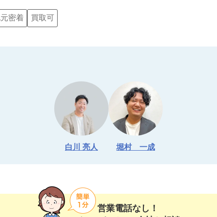
地元密着
買取可
白川 亮人
堀村　一成
営業電話なし！