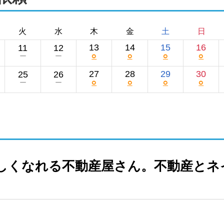
火
水
木
金
土
日
13
14
15
16
11
12
○
○
○
○
ー
ー
27
28
29
30
25
26
○
○
○
○
ー
ー
しくなれる不動産屋さん。不動産とネ