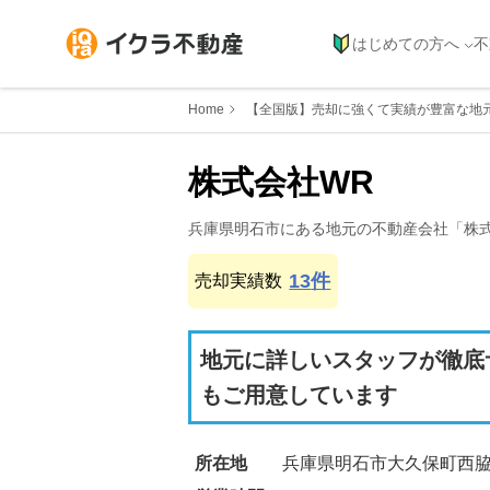
はじめての方へ
不
Home
【全国版】売却に強くて実績が豊富な地
株式会社WR
兵庫県
明石市
にある地元の不動産会社「
株
13
件
売却実績数
地元に詳しいスタッフが徹底
もご用意しています
所在地
兵庫県明石市大久保町西脇5