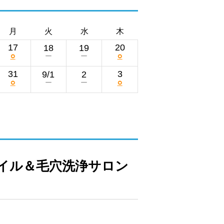
月
火
水
木
17
20
18
19
○
○
ー
ー
31
3
9/1
2
○
○
ー
ー
イル＆毛穴洗浄サロン