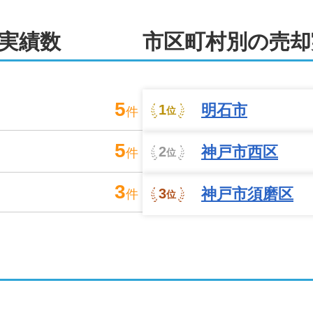
実績数
市区町村別の売却
5
明石市
1
件
位
5
神戸市西区
2
件
位
3
神戸市須磨区
3
件
位