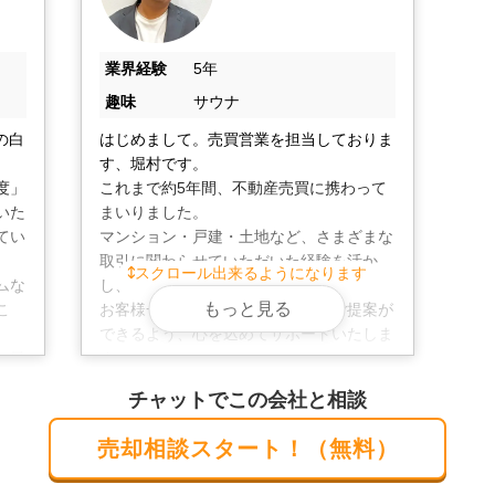
業界経験
5年
趣味
サウナ
の白
はじめまして。売買営業を担当しておりま
す、堀村です。

度」
これまで約5年間、不動産売買に携わって
いた
まいりました。

てい
マンション・戸建・土地など、さまざまな
取引に関わらせていただいた経験を活か
スクロール出来るようになります
ムな
し、

もっと見る
こ
お客様一人ひとりに合った最適なご提案が
できるよう、心を込めてサポートいたしま
、最
す。

おり
些細なことでも構いません。どうぞお気軽
チャットでこの会社と相談
にお問い合わせください！
売却相談スタート！（無料）