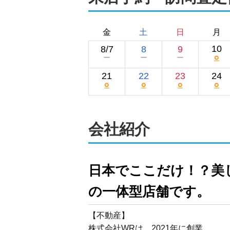
金
土
日
月
10
8/7
8
9
○
ー
ー
ー
21
22
23
24
○
○
○
○
会社紹介
日本でここだけ！？美
の一体型店舗です。
【不動産】

株式会社WRは、2021年に創業。
