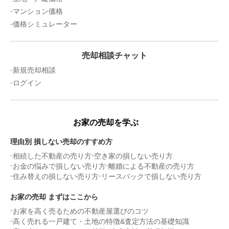
マンション価格
2,300
価格シミュレーター
万円
2024年7月
江波ロジュマン舟入通り
売却相談チャット
新規売却相談
階数:
3
階
専有面積:
64
㎡
ログイン
3,200
万円
2024年5月
お家の売却を学ぶ
ベルズ横川北
理由別 損しない売却のすすめ方
相続した不動産の売り方
空き家の損しない売り方
階数:
8
階
専有面積:
72
㎡
お金の悩みで損しない売り方
離婚による不動産の売り方
住み替えの損しない売り方
リースバックで損しない売り方
1,900
万円
2024年5月
お家の売却 まずはここから
お家を高く売るための不動産屋選びのコツ
庚午パークマンション
高く売れる一戸建て・土地の特徴&査定方法の基礎知識