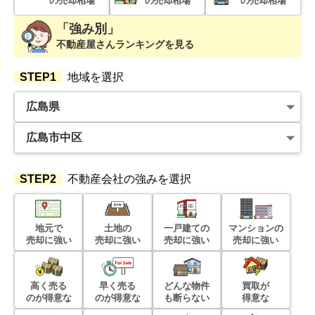
の売却相場
の売却相場
の売却相場
「強み別」
階数:
3
階
専有面積:
66
㎡
不動産屋さんランキングを見る
1,100
STEP1
地域を選択
万円
2025年12月
藤和ハイタウン古江
階数:
2
階
専有面積:
59
㎡
STEP2
不動産会社の強みを選択
3,300
万円
2025年11月
パラッシオ楽々園シービスタ
地元で
土地の
一戸建ての
マンションの
売却に強い
売却に強い
売却に強い
売却に強い
階数:
6
階
専有面積:
68
㎡
高く売る
早く売る
どんな物件
買取が
1,600
のが得意な
のが得意な
も断らない
得意な
万円
2025年10月