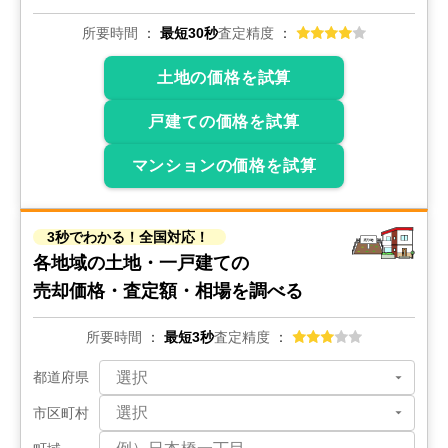
1,900
万円
2025年9月
所要時間
最短30秒
査定精度
シャンボール東雲
土地の価格を試算
戸建ての価格を試算
階数:
8
階
専有面積:
65
㎡
マンションの価格を試算
300
万円
2025年8月
芸南マンション
3秒でわかる！全国対応！
各地域の土地・一戸建ての
階数:
4
階
専有面積:
30
㎡
売却価格・査定額・相場を調べる
4,200
所要時間
最短3秒
査定精度
万円
2025年6月
都道府県
ウイング駅前大通り中央
市区町村
階数:
15
階
専有面積:
78
㎡