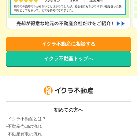
庚午パークマンション
階数:
3
階
専有面積:
79
㎡
2,800
万円
イクラ不動産に相談する
2024年10月
ロイヤルクリスタル光南
イクラ不動産トップへ
階数:
7
階
専有面積:
72
㎡
2,000
万円
2024年10月
井口台南パークハウス
初めての方へ
イクラ不動産とは？
階数:
3
階
専有面積:
71
㎡
不動産売却の流れ
不動産買取の流れ