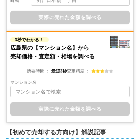
町域
600
実際に売れた金額を調べる
万円
2025年6月
ロッコーマンション東観音コーポ
3秒でわかる！
広島県の
【マンション名】から
階数:
3
階
専有面積:
61
㎡
売却価格・査定額・相場を調べる
1,200
万円
所要時間
最短3秒
査定精度
2025年6月
マンション名
アステージ天応
階数:
8
階
専有面積:
67
㎡
実際に売れた金額を調べる
2,900
万円
2025年2月
【初めて売却する方向け】解説記事
新井口パークホームズ