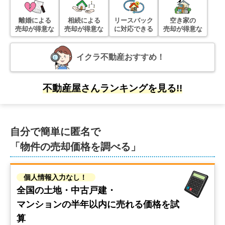
エメラルドマンション中山南壱番館
離婚による
相続による
リースバック
空き家の
売却が得意な
売却が得意な
に対応できる
売却が得意な
階数:
4
階
専有面積:
75
㎡
イクラ不動産おすすめ！
2,500
万円
2025年10月
不動産屋さんランキングを見る!!
コープマンションシートピア
階数:
2
階
専有面積:
74
㎡
自分で簡単に匿名で
「物件の売却価格を調べる」
3,000
万円
2025年9月
個人情報入力なし！
ヴィラージュ吉島西
全国の土地・中古戸建・
マンションの
半年以内に売れる価格を試
階数:
2
階
専有面積:
69
㎡
算