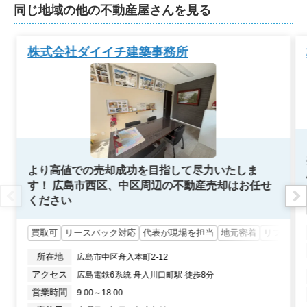
同じ地域の他の不動産屋さんを見る
3,800
万円
2026年3月
株式会社ダイイチ建築事務所
ザパークハウス府中南
階数:
15
階
専有面積:
88
㎡
2,000
万円
2026年2月
リージェントパーク廿日市駅前
より高値での売却成功を目指して尽力いたしま
す！ 広島市西区、中区周辺の不動産売却はお任せ
ください
階数:
8
階
専有面積:
70
㎡
買取可
リースバック対応
代表が現場を担当
地元密着
リフォー
3,900
万円
2026年2月
所在地
広島市中区舟入本町2-12
アクセス
ヴェルディ楽々園パームガーデンイースト
営業時間