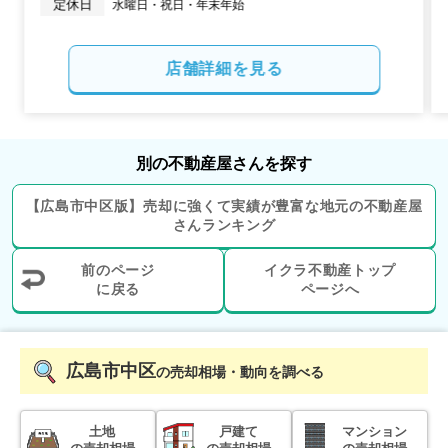
定休日
階数:
4
階
専有面積:
72
㎡
1,000
店舗詳細を見る
万円
2026年1月
コンツェルトパーク古江
別の不動産屋さんを探す
階数:
6
階
専有面積:
60
㎡
【
広島市中区
版】
売却に強くて実績が豊富な地元の
不動産屋
3,900
さんランキング
万円
2026年1月
前のページ
イクラ不動産トップ
ルミナス舟入本町リバーフロント
に戻る
ページへ
階数:
4
階
専有面積:
72
㎡
広島市中区
の売却相場・動向を調べる
2,900
万円
2025年12月
土地
戸建て
マンション
ナタリーマリナタウンイーストブリッジ(壱〜参番館)