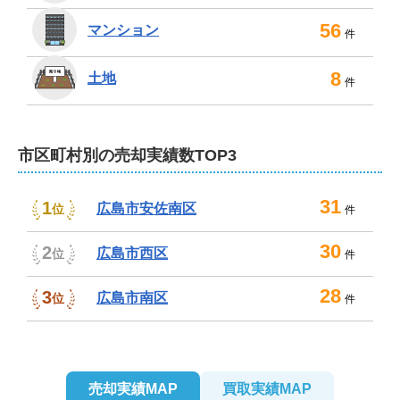
56
マンション
件
8
土地
件
市区町村別の売却実績数TOP3
31
1
広島市安佐南区
位
件
30
2
広島市西区
位
件
28
3
広島市南区
位
件
売却実績MAP
買取実績MAP