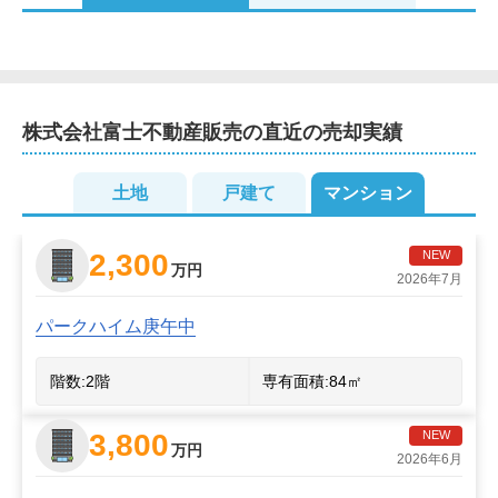
2
2
2
2
株式会社富士不動産販売
の直近の売却実績
2
2
2
2
3
2
2
2
3
3
土地
戸建て
マンション
2
4
3
2
2
2
5
2
2
3
2,300
NEW
万円
2026年7月
2
パークハイム庚午中
2
階数:
2
階
専有面積:
84
㎡
3,800
NEW
万円
2026年6月