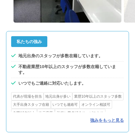
私たちの強み
地元出身のスタッフが多数在籍しています。
不動産業歴10年以上のスタッフが多数在籍していま
す。
いつでもご連絡に対応いたします。
代表が現場を担当
地元出身が多い
業歴10年以上のスタッフ多数
大手出身スタッフ在籍
いつでも連絡可
オンライン相談可
創業10年以上
地元密着
引越し業者紹介サービスあり
強みをもっと見る
インスペクション
瑕疵保険あり
リフォーム・解体対応
賃貸対応
買取可