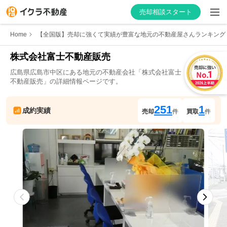
売却相談スタート
Home
【全国版】売却に強くて実績が豊富な地元の不動産屋さんランキング
株式会社富士不動産販売
広島県
広島市中区
にある地元の不動産会社「
株式会社富士
はじめての方へ
不動産販売
」の詳細情報ページです。
不動産会社を探す
251
1
成約実績
売却
件
買取
件
物件の価格を知る
お家の売却を学ぶ
不動産会社向け情報