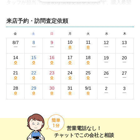
タッフが担当。こまめな情報更新を欠かさず、購入希望
者にとって見やすく、伝えたいことを明確にした広告づ
来店予約・訪問査定依頼
代表を筆頭に、経験豊富なスタッフが誠心誠意
を尽くし大切な不動産の売却をサポートいたし
金
土
日
月
火
水
木
10
11
8/7
8
9
12
13
○
○
ー
ー
ー
ー
ー
弊社の強みは、実力のある優秀なスタッフが多数在籍し
14
15
16
17
18
19
20
○
○
○
○
○
ー
ー
ている点です。代表をはじめ、不動産業に長く携わって
いるスタッフや地域の不動産事情に詳しい地元出身のス
21
22
23
24
25
26
27
○
○
○
○
○
ー
ー
タッフが、お客様のご要望に合わせた最適なご提案をい
たします。リフォームや解体にも対応可能です。税理士
28
29
30
31
9/1
2
3
○
○
○
○
○
ー
ー
や司法書士とも連携。相続、離婚による売却や空き家物
件の売却、住み替えといった案件も得意です。売却時の
資金計画にご不安がある方には、ファイナンシャルプラ
ンナーのご紹介も承ります。

営業電話なし！
査定やご相談は無料。もちろん秘密は厳守いたします。
チャットでこの会社と相談