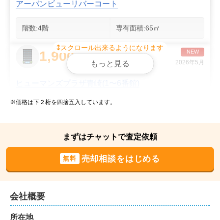
アーバンビューリバーコート
階数:
4
階
専有面積:
65
㎡
スクロール出来るようになります
1,900
NEW
万円
2026年5月
もっと見る
ヒューマンズプラザ青崎(1〜6番館)
※価格は下２桁を四捨五入しています。
階数:
10
階
専有面積:
57
㎡
900
NEW
まずはチャットで査定依頼
万円
2026年5月
売却相談をはじめる
無料
サンシティ口田南
階数:
5
階
専有面積:
65
㎡
会社概要
2,300
所在地
万円