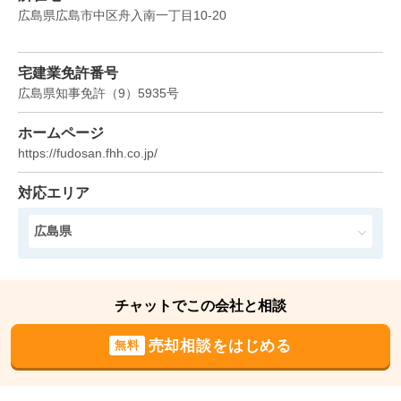
2026年4月
広島県広島市中区舟入南一丁目10-20
サンシティ土橋
宅建業免許番号
階数:
2
階
専有面積:
62
㎡
広島県知事免許
（
9
）
5935
号
1,500
ホームページ
万円
2026年3月
https://fudosan.fhh.co.jp/
日商岩井牛田マンション
対応エリア
階数:
2
階
専有面積:
84
㎡
広島県
1,900
万円
2026年3月
チャットでこの会社と相談
パルコープ長束
売却相談をはじめる
無料
階数:
1
階
専有面積:
83
㎡