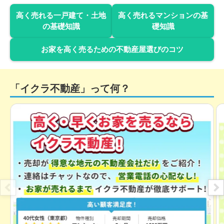
高く売れる一戸建て・土地
高く売れるマンションの基
階数:
8
階
専有面積:
67
㎡
の基礎知識
礎知識
2,900
お家を高く売るための不動産屋選びのコツ
万円
2025年2月
藤和シティコープ舟入
「イクラ不動産」って何？
階数:
7
階
専有面積:
71
㎡
1,700
万円
2024年11月
アーバンタワー麻里布2番館
階数:
2
階
専有面積:
66
㎡
1,900
万円
2024年11月