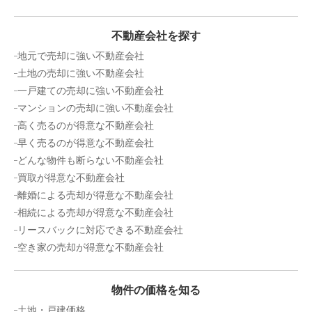
4,100
万円
2024年10月
不動産会社を探す
フローレンス庚午中ステイゴールド
地元で売却に強い不動産会社
土地の売却に強い不動産会社
階数:
2
階
専有面積:
72
㎡
一戸建ての売却に強い不動産会社
マンションの売却に強い不動産会社
2,800
万円
高く売るのが得意な不動産会社
2024年9月
早く売るのが得意な不動産会社
ダイアパレス草津ガーデンコート
どんな物件も断らない不動産会社
買取が得意な不動産会社
階数:
4
階
専有面積:
70
㎡
離婚による売却が得意な不動産会社
相続による売却が得意な不動産会社
3,400
リースバックに対応できる不動産会社
万円
2024年7月
空き家の売却が得意な不動産会社
ダイアパレスプロムナード加古町
物件の価格を知る
階数:
8
階
専有面積:
70
㎡
土地・戸建価格