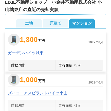
LIXIL不動産ショップ　小金井不動産株式会社 小
店舗へのご来店がむずかしい場合は、オンラインでのご
山城東店
の直近の売却実績
相談も可能です。不動産に関することなら、いつでもお
気軽にご相談ください。
土地
2
戸建て
マンション
2
1,300
万円
2022年8月
ガーデンハイツ城東
階数:
3
階
専有面積:
75
㎡
1,000
万円
2022年6月
ズイコーアスピラントハイツ小山
階数:
6
階
専有面積:
71
㎡