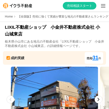
売却相談スタート
Home
【全国版】売却に強くて実績が豊富な地元の不動産屋さんランキング
LIXIL不動産ショップ　小金井不動産株式会社 小
山城東店
はじめての方へ
栃木県
小山市
にある地元の不動産会社「
LIXIL不動産ショップ　小金井
不動産株式会社 小山城東店
」の詳細情報ページです。
不動産会社を探す
31
成約実績
売却
件
物件の価格を知る
お家の売却を学ぶ
不動産会社向け情報