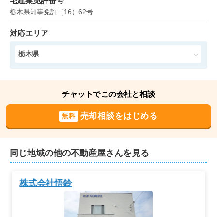
宅建業免許番号
階数:
6
階
専有面積:
71
㎡
栃木県知事免許
（
16
）
62
号
対応エリア
栃木県
チャットでこの会社と相談
売却相談をはじめる
無料
同じ地域の他の不動産屋さんを見る
株式会社悟鈴