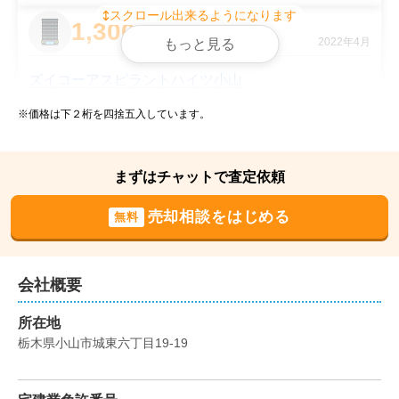
スクロール出来るようになります
1,300
万円
2022年4月
もっと見る
ズイコーアスピラントハイツ小山
※価格は下２桁を四捨五入しています。
階数:
9
階
専有面積:
58
㎡
900
まずはチャットで査定依頼
万円
2021年12月
売却相談をはじめる
無料
ダイアパレス自治医大4番館
階数:
6
階
専有面積:
67
㎡
会社概要
1,200
所在地
万円
2020年11月
栃木県小山市城東六丁目19-19
ダイアパレス自治医大4番館