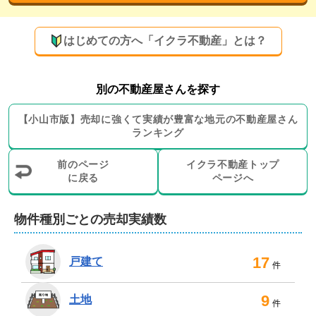
専門性の高いスタッフが、誠意あるお取引の実
現に向け尽力いたします！
はじめての方へ「イクラ不動産」とは？
弊社は、スタッフ全員が不動産取引の専門家である「宅
地建物取引士」の資格を取得しております。

別の不動産屋さんを探す
【
小山市
版】
売却に強くて実績が豊富な地元の
不動産屋さん
また、長年不動産業界に携わっているスタッフや女性ス
ランキング
タッフ、大手不動産会社で経験を積んだスタッフなど、
さまざまなスタッフが在籍している点も強みです。

前のページ
イクラ不動産トップ
に戻る
ページへ
実力のある経験豊かなスタッフが、これまで培った知識
と経験を活かし、きめ細やかに売却をサポートいたしま
物件種別ごとの売却実績数
す。

17
戸建て
さらに、弁護士や税理士、司法書士といった各種士業と
件
も連携。相続、離婚による売却といった法的な知識が必
要な案件も得意です。

9
土地
件