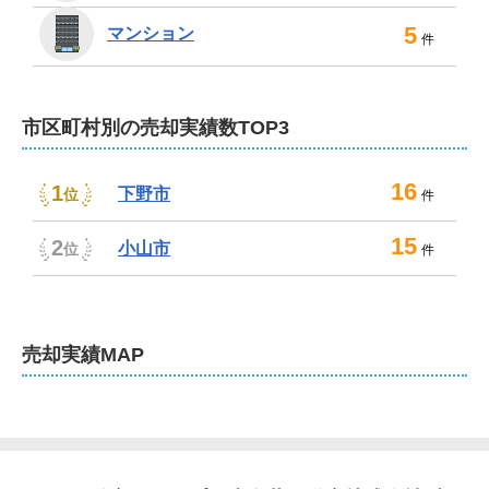
どのような些細なことでも、ご遠慮なくご相談くださ
5
マンション
件
い。
不動産売却は、LIXIL不動産ショップ 小金井不動
産 小山城東店にお任せください！
市区町村別の売却実績数TOP3
弊社では、充実した売却サポートを展開しています。空
き家の売却や築年数が古い物件のリフォーム、解体もお
16
1
下野市
位
件
任せください。

15
2
小山市
位
件
住み替えに伴う引越し業者、不用品処分業者のご紹介も
承ります。測量サービスやホームインスペクション、瑕
2
疵保証保険にも対応可能です。即現金化されたい場合
2
は、買取もいたしております。

売却
実績MAP
査定やご相談は無料。もちろん秘密厳守です。店内に
2
2
は、プライバシーに配慮した個別ブースも完備している
ため、周囲を気にせずにご相談いただけます。
