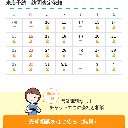
のような物件も、ご遠慮なくご相談ください。
来店予約・訪問査定依頼
LIXIL不動産ショップ 小金井不動産 小山城東店
の集客方法と売却活動の強み
土
日
月
火
水
木
金
10
11
13
14
8/8
9
12
○
○
○
○
ー
ー
ー
LIXIL不動産ショップ 小金井不動産 小山城東店の買い手
の集客方法は、インターネットがメインです。

15
16
17
18
20
21
19
○
○
○
○
○
○
ー
物件情報は、当社サイトとSUUMOやat home、HOM
22
23
24
25
27
28
26
○
○
○
○
○
○
ー
E'S、Yahoo!不動産といった不動産ポータルサイトに掲
載。また、お取引のあったお客様からのご紹介があるこ
29
30
31
9/1
3
4
2
○
○
○
○
○
○
ー
とやLIXIL不動産ショップの全国ネットワークを活かせる
点も強みです。

近隣の買い手に向けた、チラシのポスティングや新聞折
込広告、看板の設置も併用しています。

営業電話なし！
チャットでこの会社と相談
広告には、物件のアピールポイントを十分にヒアリング
した情報を載せ、写真やコメントを添えるなど、分かり
売却相談をはじめる（無料）
やすく伝えることを心がけて作成しています。