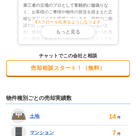
第三者の立場のプロとして客観的に嘘偽りな
査定やご相談は無料。もちろん秘密は厳守いたします。
く、お客様のご事情や物件の状況を踏まえた正
店内にはキッズスペースやプライバシーに配慮した個室
確なアドバイスを提供しています。売却のご相
ブースも設けております。

スクロール出来るようになります
談だけでなく、売るかどうか決めていないと
もっと見る
か、分からないことを聞いてみたいといった方
駅までの送迎サービスもございますので、ご遠慮なくお
のご相談も歓迎です。セカンドオピニオンであ
申し付けください。ご来店がむずかしい場合はオンライ
ったり、ちょっと聞きに行ってみようというこ
ン相談も承っております。不動産のことなら、いつでも
とでも、お気軽にご相談ください。安全なお取
チャットでこの会社と相談
引を心がけ、お客様に寄り添った丁寧な対応を
お気軽にご相談ください。
お約束します。
売却相談スタート！（無料）
物件種別ごとの売却実績数
14
土地
件
7
マンション
件