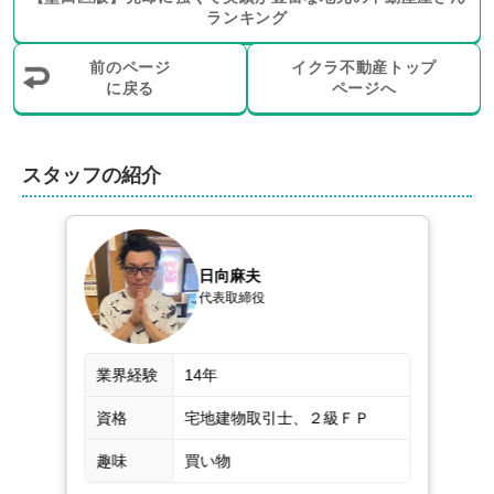
ランキング
にトラブルになったことは一度もございません。

前のページ
イクラ不動産トップ
また、売却に伴う多彩なサービスを展開している点も強
に戻る
ページへ
みです。事前に建物を調査するホームインスペクショ
ン、土地売却の際の測量サービス築古物件のリフォーム
や解体のための業者との連携等も承っております。

スタッフの紹介
住み替えや空き家の売却に伴う不用品処分業者のご紹介
も可能です。お気兼ねなくお申し付けください。
不動産売却は、株式会社ChapteRにお任せくだ
日向麻夫
代表取締役
さい！
弊社は、ファイナンシャルプランナーや税理士、司法書
業界経験
14年
士とも連携。住み替え以外にも相続や離婚などによる売
却も承っております。即現金化を希望される場合や周囲
資格
宅地建物取引士、２級ＦＰ
に知られずに売却されたい場合は、買取にも対応可能で
す。

趣味
買い物