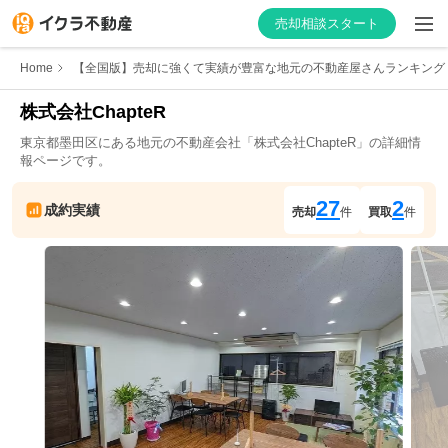
売却相談スタート
Home
【全国版】売却に強くて実績が豊富な地元の不動産屋さんランキング
株式会社ChapteR
東京都
墨田区
にある地元の不動産会社「
株式会社ChapteR
」の詳細情
はじめての方へ
報ページです。
不動産会社を探す
27
2
成約実績
売却
件
買取
件
物件の価格を知る
お家の売却を学ぶ
不動産会社向け情報