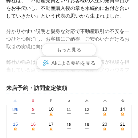
弊社は、「不動産売買というお客様の人生の第何章目か
をお手伝いし、不動産購入後の章も永続的にお付き合い
していきたい」という代表の思いから生まれました。

分かりやすい説明と親身な対応で不動産取引の不安を一
つひとつ解消し、お客様にご納得、ご安心いただけるお
取引の実現に向け尽力いたします。

もっと見る
弊社の強みは、豊富な経験と知識を持つ代表が現場を担
AIによる要約を見る
当している点です。これまで培った実績とノウハウをフ
ルに活用し、お客様の大切な不動産売却をきめ細やかに
サポートいたします。
来店予約・訪問査定依頼
株式会社ChapteRの集客方法と売却活動の強み
土
日
月
火
水
木
金
弊社では、さまざまな広告媒体を活用することで、幅広
10
13
14
8/8
9
11
12
○
○
○
ー
ー
ー
ー
い層の買い手に向けた集客活動を実施しております。

15
16
17
20
21
18
19
○
○
○
○
○
ー
ー
物件情報は、当社サイトとSUUMOやat home、HOME'S
といった不動産ポータルサイトに掲載。YouTubeでも情