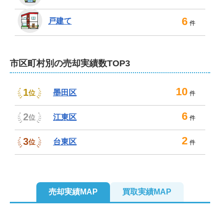
6
戸建て
件
市区町村別の売却実績数TOP3
10
1
墨田区
位
件
6
2
江東区
位
件
2
3
台東区
位
件
売却実績MAP
買取実績MAP