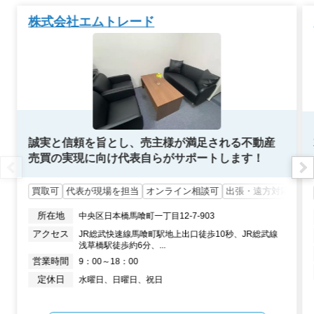
株式会社エムトレード
誠実と信頼を旨とし、売主様が満足される不動産
売買の実現に向け代表自らがサポートします！
買取可
代表が現場を担当
オンライン相談可
出張・遠方対応可
所在地
中央区日本橋馬喰町一丁目12-7-903
アクセス
JR総武快速線馬喰町駅地上出口徒歩10秒、JR総武線
浅草橋駅徒歩約6分、...
営業時間
9：00～18：00
定休日
水曜日、日曜日、祝日