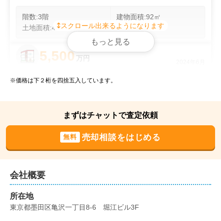
階数:
3
階
建物面積:
92
㎡
スクロール出来るようになります
土地面積:
41
㎡
もっと見る
5,500
万円
2024年6月
※価格は下２桁を四捨五入しています。
東京都江東区南砂一丁目
階数:
3
階
建物面積:
92
㎡
まずはチャットで査定依頼
土地面積:
41
㎡
売却相談をはじめる
無料
4,400
万円
2024年3月
東京都墨田区墨田三丁目
会社概要
所在地
階数:
3
階
建物面積:
96
㎡
東京都墨田区亀沢一丁目8-6　堀江ビル3F
土地面積:
49
㎡