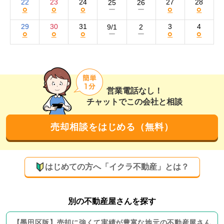
22
23
24
27
28
25
26
○
○
○
○
○
ー
ー
報を発信し、集客数アップを狙います。

29
30
31
3
4
9/1
2
○
○
○
○
○
ー
ー
近隣の買い手に向けたチラシのポスティングや看板の設
置、オープンハウスの開催も併用。信用力のある広告を
作成するために、物件のメリットだけでなくデメリット
も掲載するなどの工夫をしております。

営業電話なし！
また、これまでのお客様からのご紹介が多い点も、日々
チャットでこの会社と相談
地域に密着して営業を行う弊社の強みです。
売却に至るまでのプロセスを大切にすることで
売却相談をはじめる（無料）
トラブルを回避します！
弊社では、物件の調査や買い手に対する資金シミュレー
はじめての方へ「イクラ不動産」とは？
ションなど、購入希望者が物件の購入に至るまでのプロ
セスを大切にしております。

別の不動産屋さんを探す
売主様と買主様、ひとつひとつのステップを端折ること
なく丁寧にお取引を進めていくため、これまでご成約後
【
墨田区
版】
売却に強くて実績が豊富な地元の
不動産屋さん