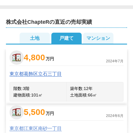
株式会社ChapteR
の直近の売却実績
土地
戸建て
マンション
2
4,800
2
万円
2024年7月
東京都葛飾区立石三丁目
階数:
3
階
築年数:
12年
建物面積:
101
㎡
土地面積:
66
㎡
5,500
万円
2024年6月
東京都江東区南砂一丁目