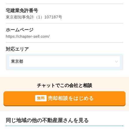
7,000
宅建業免許番号
万円
2023年11月
東京都知事免許
（
1
）
107187
号
東京都江東区越中島二丁目
ホームページ
https://chapter-sell.com/
階数:
3
階
築年数:
16年
建物面積:
71
㎡
土地面積:
44
㎡
対応エリア
6,500
東京都
万円
2023年2月
東京都北区西ケ原三丁目
チャットでこの会社と相談
階数:
3
階
築年数:
9年
売却相談をはじめる
無料
建物面積:
85
㎡
土地面積:
52
㎡
同じ地域の他の不動産屋さんを見る