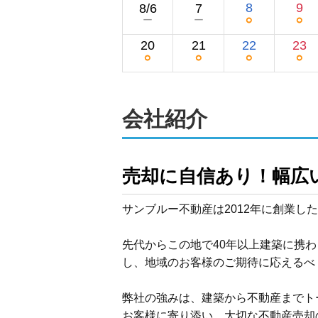
8
9
8/6
7
○
○
ー
ー
20
21
22
23
○
○
○
○
会社紹介
売却に自信あり！幅広
サンブルー不動産は2012年に創業し
先代からこの地で40年以上建築に携
し、地域のお客様のご期待に応えるべ
弊社の強みは、建築から不動産までト
お客様に寄り添い、大切な不動産売却