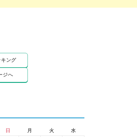
ンキング
ージへ
日
月
火
水