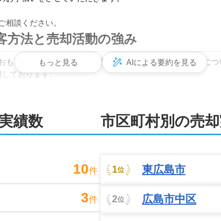
ご相談ください。
客方法と売却活動の強み
おもに自社ホームページを活用しております。また、弊社につ
もっと見る
AIによる要約を見る
運用しております。

物件を掲載。購入を希望されているお客様からの問い合わせが
実績数
市区町村別の売却
は売却できなかった物件を、弊社で成約につなげた実績もござい
ております。来店がむずかしいというお客様も、ぜひお気軽に
10
東広島市
1
件
位
可能！より良い売却方法を提案いたし
3
広島市中区
2
件
に対応できることも弊社の大きな強みの一つです。田んぼや山
位
の場合はぜひ一度ご相談ください。
