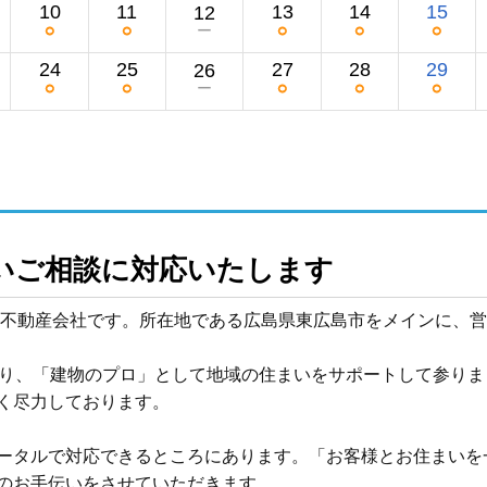
10
11
13
14
15
12
○
○
○
○
○
ー
24
25
27
28
29
26
○
○
○
○
○
ー
いご相談に対応いたします
た不動産会社です。所在地である広島県東広島市をメインに、営
わり、「建物のプロ」として地域の住まいをサポートして参り
く尽力しております。

ータルで対応できるところにあります。「お客様とお住まいを
のお手伝いをさせていただきます。
