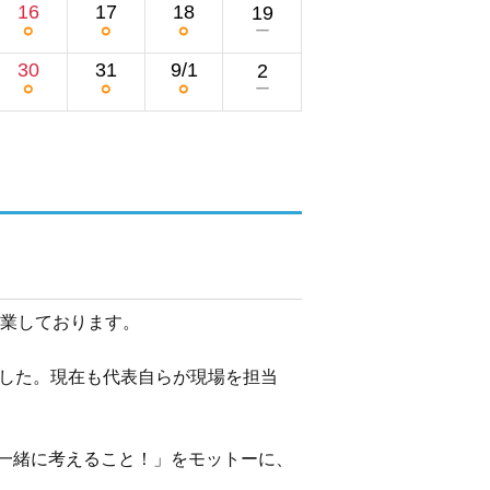
16
17
18
19
○
○
○
ー
30
31
9/1
2
○
○
○
ー
業しております。

ました。現在も代表自らが現場を担当
一緒に考えること！」をモットーに、