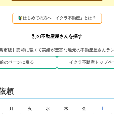
はじめての方へ「イクラ不動産」とは？
別の不動産屋さんを探す
島市
版】
売却に強くて実績が豊富な地元の
不動産屋さんラ
前のページ
に戻る
イクラ不動産トップ
ペ
依頼
月
火
水
木
金
土