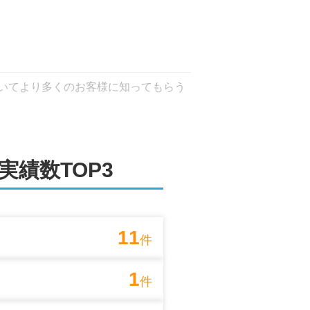
いてより多くのお客様に知ってもらう
多いということも弊社の強みの一つで
実績数TOP3
ます。

ご連絡ください。
11
件
ます
1
林、市街化区域外の物件などもお取り
件