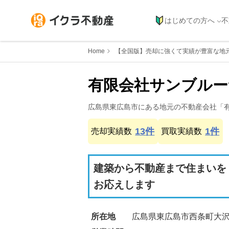
はじめての方へ
不
Home
【全国版】売却に強くて実績が豊富な地
有限会社サンブルー
広島県
東広島市
にある地元の不動産会社「
13
件
1
件
売却実績数
買取実績数
建築から不動産まで住まいを
お応えします
所在地
広島県東広島市西条町大沢1