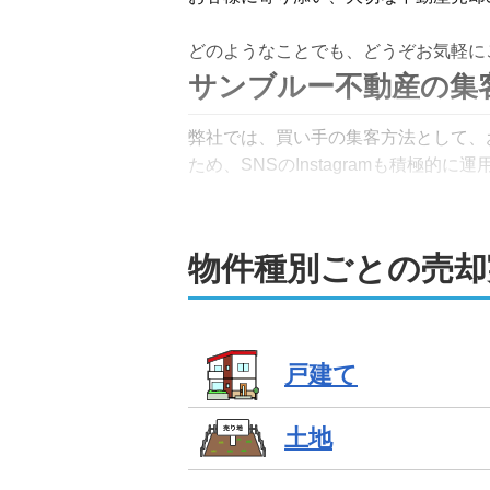
どのようなことでも、どうぞお気軽に
サンブルー不動産の集
弊社では、買い手の集客方法として、
ため、SNSのInstagramも積極的に
自社ホームページでは、多数の売出し
す。

物件種別ごとの売却
買い手側のお客様が多いため、他社で
また、弊社ではオンライン相談も行っ
戸建て
さまざまな物件に対応
土地
フットワークが軽く、さまざまな物件
扱いしておりますので、売却にお悩み