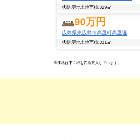
状態:
更地
土地面積:
329
㎡
90
万円
広島県東広島市高屋町高屋堀
状態:
更地
土地面積:
331
㎡
※価格は下２桁を四捨五入しています。