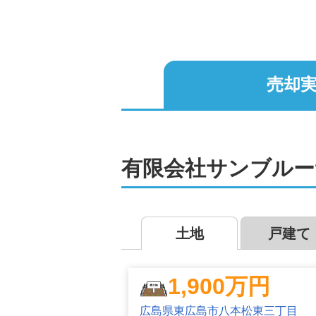
また、物件により通常の仲介売買だけ
申し付けください。

弊社では、お客様お一人お一人にとっ
売却実
取引ができるよう誠意を持ってサポー
不動産売却は、サンブ
弊社は、通常の売却だけではなく、住
有限会社サンブルー
といった、各種専門家とも連携してお
売却だけではなく、売却に伴う古家の
保険、建物を調査するインスペクショ
土地
戸建て
査定やご相談はもちろん無料。秘密厳
1,900
万円
広島県東広島市八本松東三丁目