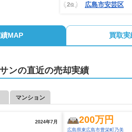
広島市安芸区
2
位
ではなく買取も可能です。即現金化したい場合や周囲に知られ
て最善な売却方法の提案ができるよう日々尽力しております。
績MAP
買取実
トさせていただきますので、どうぞ安心してお問い合わせくだ
ルー不動産にお任せください！
み替えや空き家の売却も得意としております。弁護士、税理士、
サン
の直近の売却実績
りますので、複雑な案件やお悩みごとがある場合も、安心してお
2
解体やリフォーム、不用品の処分も承っております。また、引
ンにも対応可能です。

マンション
守も徹底しております。売却をご検討中の方は、どのようなこ
200
万円
2024年7月
広島県東広島市豊栄町乃美