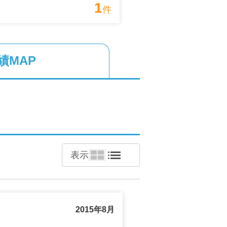
1
件
ず売却したいという場合もお気軽にお
親身に寄り添い、不安のない公正なお
績MAP
さい。
司法書士、 土地家屋調査士、 建築士
任せください。

っ越し業者のご紹介サービスや、瑕疵
表示
とでも、ぜひ一度ご相談ください。
2015年8月