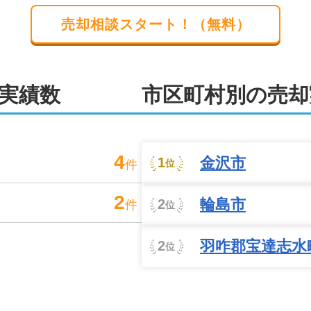


売却相談スタート！（無料）
弊社にご相談ください。
実績数
市区町村別の売却
4
金沢市
1
件
位
2
輪島市
2
件
位
羽咋郡宝達志水
2
位