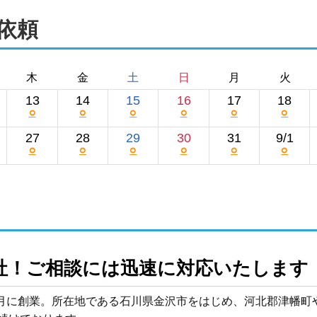
依頼
木
金
土
日
月
火
13
14
15
16
17
18
○
○
○
○
○
○
27
28
29
30
31
9/1
○
○
○
○
○
○
社！ご相談には迅速に対応いたします
年5月に創業。所在地である石川県金沢市をはじめ、河北郡津幡