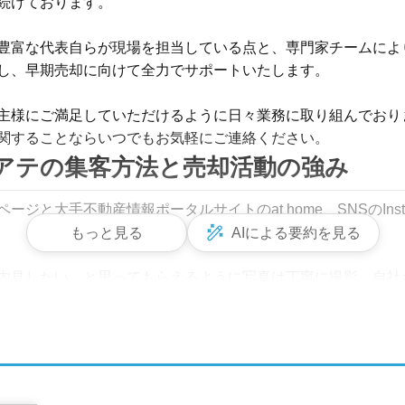
続けております。

豊富な代表自らが現場を担当している点と、専門家チームによ
し、早期売却に向けて全力でサポートいたします。

主様にご満足していただけるように日々業務に取り組んでおり
関することならいつでもお気軽にご連絡ください。
アテの集客方法と売却活動の強み
大手不動産情報ポータルサイトのat home、SNSのInstagra
もっと見る
AIによる要約を見る
内見したい」と思ってもらえるように写真は丁寧に撮影。自社
たい情報を得られるような工夫を心がけています。

買い手に向けた看板の設置も併用。幅広い層の買い手に向けた
す。
豊富にご用意！多種多様なニーズにお