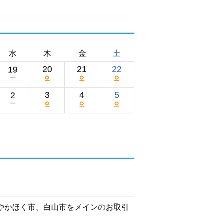
水
木
金
土
20
21
22
19
○
○
○
ー
3
4
5
2
○
○
○
ー
町やかほく市、白山市をメインのお取引