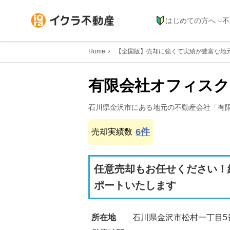
はじめての方へ
不
Home
【全国版】売却に強くて実績が豊富な地
有限会社オフィスク
石川県
金沢市
にある地元の不動産会社「
有
6
件
売却実績数
任意売却もお任せください！
ポートいたします
所在地
石川県金沢市松村一丁目5番