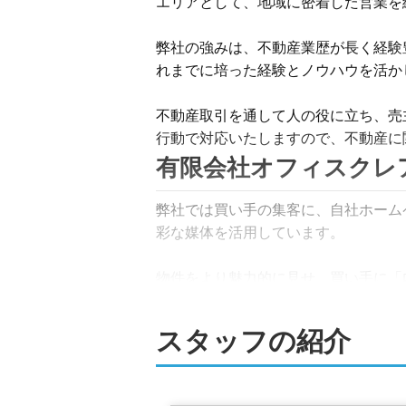
エリアとして、地域に密着した営業を
弊社の強みは、不動産業歴が長く経験
れまでに培った経験とノウハウを活か
不動産取引を通して人の役に立ち、売
行動で対応いたしますので、不動産に
有限会社オフィスクレ
弊社では買い手の集客に、自社ホームページと
彩な媒体を活用しています。

物件をより魅力的に見せ、買い手に「
お役立ち情報も掲載し、買い手が知り
スタッフの紹介
そのほか、購入の可能性が高い地域の
の大切な不動産の売却成功を目指しま
売却に伴うサービスも