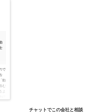
スバックのご提案も可能です。即現金化を希望される場合や売
法をお選びください。

化調整区域にある物件などの売却もご相談いただけます。古い
先として賃貸物件のご紹介もいたしております。

動
ご紹介、高齢者施設のご案内、土地の測量やインスペクション
士
はぜひご活用ください。
社オフィスクレアテにお任せください
ので
や競売主任者などと専門家集団「チームクレアテ」を組んで連
を
件も安心してお任せください。

不動
絡む
るよ
不動産の売却や、住み替え案件も弊社の得意分野です。どのよ
めに
取引の実現をお約束いたします。

こと
、ま
チャットでこの会社と相談
ン相談や出張も可能です。査定やご相談は無料。もちろん秘密