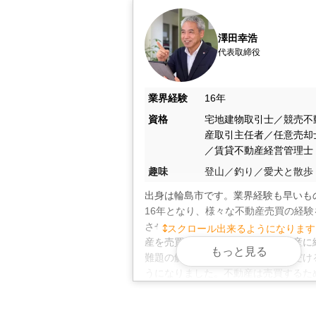
弊社では、仲介だけでなく買取やリー
澤田幸浩
ど、売主様のご都合に合わせた売却方
代表取締役
また、田んぼなどの農地や山林、市街
や建物の解体にも対応可能。住み替え
業界経験
16年
資格
宅地建物取引士／競売不
そのほか、不用品処分や引越し業者の
産取引主任者／任意売却
数ご用意しておりますので、必要の際
／賃貸不動産経営管理士
不動産売却は、有限会
趣味
登山／釣り／愛犬と散歩
出身は輪島市です。業界経験も早いも
弊社は、ファイナンシャルプランナー
16年となり、様々な不動産売買の経験
却、任意売却など複雑な事情を含む案
させていただきました。おかげさまで
スクロール出来るようになります
産を売買するだけではなく、不動産に
もっと見る
難題の解決も安心してお任せいただけ
また空き家や事故物件といった特殊な
うになりました。不動産は売買するた
りやすいご説明で誠意のある公正なお
は解決しなければいけない問題が絡む
が多くあります。思い込みで判断せず
ご来店がむずかしい場合は、オンライ