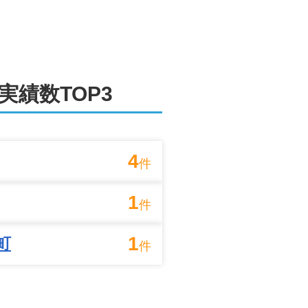
実績数TOP3
4
件
1
件
1
町
件