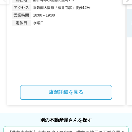
藤井寺市小山藤の里町1-3
アクセス
近鉄南大阪線「藤井寺駅」徒歩12分
階数:
4
階
築年数:
29年
営業時間
10:00～19:00
建物面積:
259
㎡
土地面積:
115
㎡
定休日
水曜日
2022年2月
大阪府河内長野市清見台四丁目
階数:
2
階
築年数:
38年
建物面積:
141
㎡
土地面積:
195
㎡
店舗詳細を見る
2021年11月
奈良県香芝市関屋北五丁目
別の不動産屋さんを探す
階数:
2
階
築年数:
36年
建物面積:
330
㎡
土地面積:
300
㎡