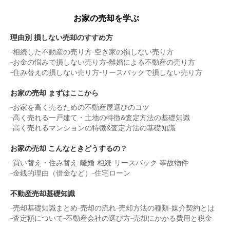
お家の売却を学ぶ
理由別 損しない売却のすすめ方
相続した不動産の売り方
空き家の損しない売り方
お金の悩みで損しない売り方
離婚による不動産の売り方
住み替えの損しない売り方
リースバックで損しない売り方
お家の売却 まずはここから
お家を高く売るための不動産屋選びのコツ
高く売れる一戸建て・土地の特徴&査定方法の基礎知識
高く売れるマンションの特徴&査定方法の基礎知識
お家の売却 こんなときどうするの？
買い替え・住み替え
離婚
相続
リースバック
事故物件
金銭的理由（借金など）
住宅ローン
不動産売却基礎知識
売却基礎知識まとめ
売却の流れ
売却方法の種類
媒介契約とは
査定額について
不動産会社の選び方
売却にかかる費用と税金