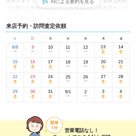
女性スタッフも在籍。スピーディかつ丁寧、柔軟な対応
AIによる要約を見る
でお取引を進めさせていただきますので、不動産のこと
なら、どのようなことでもお気軽に弊社までご相談くだ
さい。
来店予約・訪問査定依頼
株式会社大地の集客方法と売却活動の強み
土
日
月
火
水
木
金
弊社では、さまざまな媒体を駆使して買い手を集客して
13
14
8/8
9
10
11
12
○
○
ー
ー
ー
ー
ー
います。物件情報は、おもに自社ホームページやat hom
e、HOME'Sといった大手不動産ポータルサイトに掲載。
15
16
17
20
21
18
19
○
○
○
○
○
ー
ー
気軽に情報を発信しやすいSNSのInstagramも使用してい
ます。

22
23
24
27
28
25
26
○
○
○
○
○
ー
ー
近隣の買い手に向けたチラシのポスティングや新聞折込
29
30
31
3
4
9/1
2
○
○
○
○
○
ー
ー
広告、看板の設置、オープンハウスの開催なども実施。
広告にはできるだけ多くの写真を掲載し、状況が変われ
ば写真や文章も速やかに変更して反響数アップを目指し
ます。

営業電話なし！
「大地さんに購入をお願いして良かった、売る時は必ず