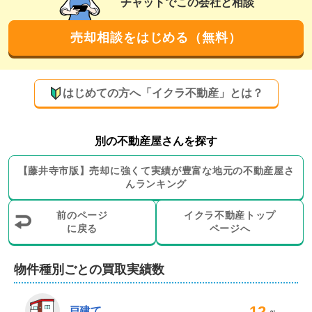
チャットでこの会社と相談
声掛けます」と言っていただけることもあり、新たなお
客様をご紹介いただくことが多いことも弊社の強みで
売却相談をはじめる（無料）
す。
どのような物件売却もお任せください！買取も
お取り扱いしております
はじめての方へ「イクラ不動産」とは？
弊社では、仲介による売却以外に買取やリースバックの
お取り扱いもございます。すぐに現金化したい場合や周
別の不動産屋さんを探す
囲に売却を知られたくない場合、売却しても住み続けた
い場合なども対応可能ですので、まずはご相談ください

【
藤井寺市
版】
売却に強くて実績が豊富な地元の
不動産屋さ
んランキング
どのような物件の売却でもお任せください。通常居住用
前のページ
イクラ不動産トップ
物件だけでなく、田んぼなどの農地や山、市街化区域外
に戻る
ページへ
の物件でもお取り扱いいたします。

物件種別ごとの買取実績数
さらに、売却に伴い必要となるさまざまなサービスのご
提供が可能です。リフォームや解体工事、引越地業者の
12
ご紹介、賃貸物件のご紹介など、必要の際はサポートい
戸建て