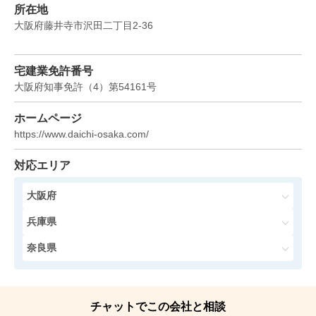
所在地
階数:
3
階
築年数:
28年
大阪府藤井寺市沢田二丁目2-36
建物面積:
229
㎡
土地面積:
231
㎡
宅建業免許番号
2022年9月
大阪府知事免許
（
4
）
第54161
号
奈良県北葛城郡上牧町松里園三丁目
ホームページ
https://www.daichi-osaka.com/
階数:
2
階
築年数:
35年
建物面積:
107
㎡
土地面積:
148
㎡
対応エリア
大阪府
2022年8月
兵庫県
奈良県香芝市関屋北五丁目
奈良県
階数:
2
階
築年数:
14年
建物面積:
244
㎡
土地面積:
945
㎡
チャットでこの会社と相談