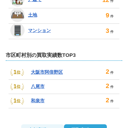
件
たしますので、お気軽にお申し付けください。
不動産売却は、株式会社大地にお任せくださ
9
土地
件
い！
3
マンション
件
弊社では、司法書士や税理士、土地家屋調査士、建築
士、ファイナンシャルプランナーとも連携しておりま
す。相続の資産整理や離婚による売却、住み替え、空き
市区町村別の買取実績数TOP3
家や事故物件売却などの複雑な案件でも安心してお任せ
いただけます。

2
1
大阪市阿倍野区
位
件
ご相談や査定は無料。もちろん秘密厳守です。どのよう
なご相談も入口でお断りすることなくお聞きいたしま
2
1
八尾市
位
件
す。机上査定だけで判断せず、現地確認を含め可能性を
検討。エリアを限定せず、遠方でも行ける範囲であれば
2
1
和泉市
位
件
出張対応もいたします。

迅速なレスポンスと対応、そしてわかりやすいご説明
で、公正なお取引実現を目指してまいりますので、どの