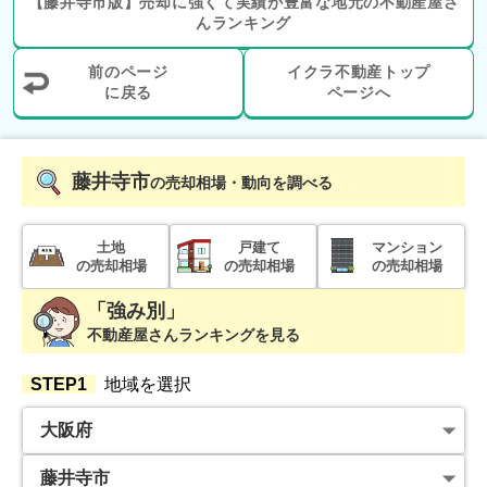
【
藤井寺市
版】
売却に強くて実績が豊富な地元の
不動産屋さ
んランキング
2021年10月
前のページ
イクラ不動産トップ
に戻る
ページへ
大阪府和泉市太町
階数:
2
階
築年数:
36年
藤井寺市
建物面積:
164
㎡
土地面積:
198
㎡
の売却相場・動向を調べる
土地
戸建て
マンション
の売却相場
の売却相場
の売却相場
「強み別」
不動産屋さんランキングを見る
STEP1
地域を選択