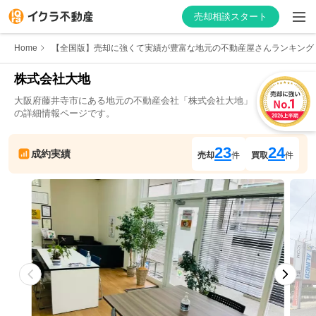
売却相談スタート
Home
【全国版】売却に強くて実績が豊富な地元の不動産屋さんランキング
株式会社大地
大阪府
藤井寺市
にある地元の不動産会社「
株式会社大地
」
はじめての方へ
の詳細情報ページです。
不動産会社を探す
23
24
成約実績
売却
件
買取
件
物件の価格を知る
お家の売却を学ぶ
不動産会社向け情報