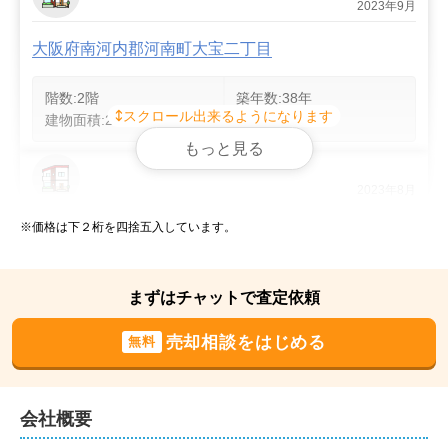
2023年9月
大阪府南河内郡河南町大宝二丁目
階数:
2
階
築年数:
38年
スクロール出来るようになります
建物面積:
281
㎡
土地面積:
333
㎡
もっと見る
2023年8月
※価格は下２桁を四捨五入しています。
大阪府和泉市光明台二丁目
階数:
2
階
築年数:
41年
まずはチャットで査定依頼
建物面積:
101
㎡
土地面積:
242
㎡
売却相談をはじめる
無料
2023年5月
奈良県奈良市西大寺宝ヶ丘
会社概要