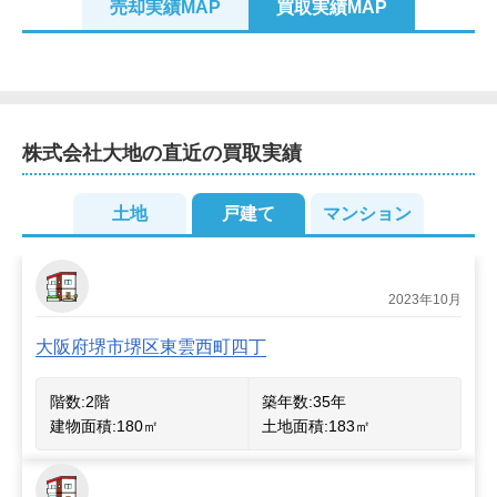
売却実績MAP
買取実績MAP
ようなことでもまずはお気軽にお問い合わせください。
株式会社大地
の直近の買取実績
2
土地
戸建て
マンション
2023年10月
大阪府堺市堺区東雲西町四丁
階数:
2
階
築年数:
35年
建物面積:
180
㎡
土地面積:
183
㎡