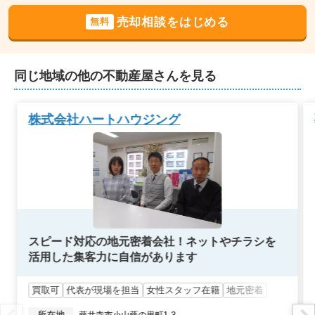
売却相談をはじめる
2022年6月
無料
大阪府藤井寺市国府一丁目
同じ地域の他の不動産屋さんを見る
階数:
2
階
築年数:
58年
建物面積:
101
㎡
土地面積:
147
㎡
株式会社ハートハウジング
2022年3月
大阪府羽曳野市東阪田
階数:
2
階
築年数:
41年
建物面積:
71
㎡
土地面積:
60
㎡
スピード対応の地元密着会社！ネットやチラシを
活用した集客力に自信があります
2022年3月
買取可
代表が現場を担当
女性スタッフ在籍
地元密着
大阪府八尾市志紀町南三丁目
所在地