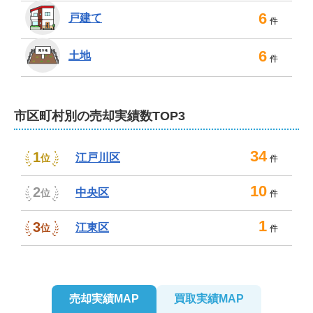
選びいただけるようご提案すると共に、ご相談には親身
6
戸建て
件
に応じてサポートさせていただきますので、不動産に関
するお悩みやお困り事なら、ぜひ弊社にお任せくださ
6
土地
件
い。
不動産売却は、はじめ不動産株式会社にお任せ
ください！
市区町村別の売却実績数TOP3
弊社は、税理士や司法書士といった専門家とも連携して
おりますので、複雑な事情が絡む案件も安心してご相談
34
1
江戸川区
位
件
いただけます。相続による売却や離婚による売却、任意
売却、住み替えの売却などにも対応可能です。

10
2
中央区
位
件
過去には、住み替えをされるお客様のご売却をサポート
1
3
江東区
位
件
し、スムーズに取引ができたとお喜びいただけたことも
あります。

ご相談や査定は無料。守秘義務も厳守いたします。お車
売却実績MAP
買取実績MAP
でお越しの場合は、近隣のコインパークをお使いくださ