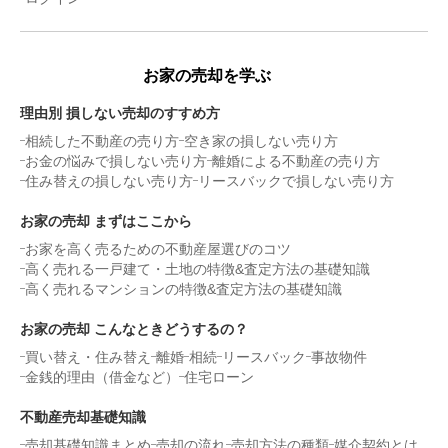
3,600
万円
2014年9月
ザパームス葛西エアリィタワー
お家の売却を学ぶ
階数:
3
階
専有面積:
73
㎡
理由別 損しない売却のすすめ方
相続した不動産の売り方
空き家の損しない売り方
2,900
お金の悩みで損しない売り方
離婚による不動産の売り方
万円
2014年7月
住み替えの損しない売り方
リースバックで損しない売り方
バームステージ葛西
お家の売却 まずはここから
お家を高く売るための不動産屋選びのコツ
階数:
2
階
専有面積:
70
㎡
高く売れる一戸建て・土地の特徴&査定方法の基礎知識
高く売れるマンションの特徴&査定方法の基礎知識
3,600
お家の売却 こんなときどうするの？
万円
2014年5月
買い替え・住み替え
離婚
相続
リースバック
事故物件
金銭的理由（借金など）
住宅ローン
秀和第2月島レジデンス
不動産売却基礎知識
階数:
4
階
専有面積:
63
㎡
売却基礎知識まとめ
売却の流れ
売却方法の種類
媒介契約とは