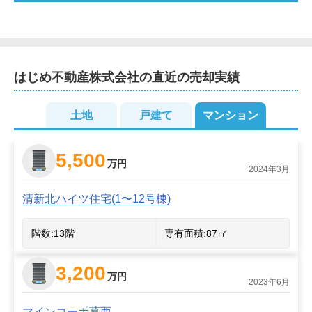
い。駅までのご送迎もいたします。

売主様のご要望にお応えできるよう常に売主様の立場に
立って、お取引を進めてまいります。どのようなことで
はじめ不動産株式会社
の直近の売却実績
もお気軽にご連絡ください。
2
土地
戸建て
マンション
2
3
4
5,500
万円
2024年3月
清新北ハイツ住宅(1〜12号棟)
階数:
13
階
専有面積:
87
㎡
3,200
万円
2023年6月
マインコーポ葛西