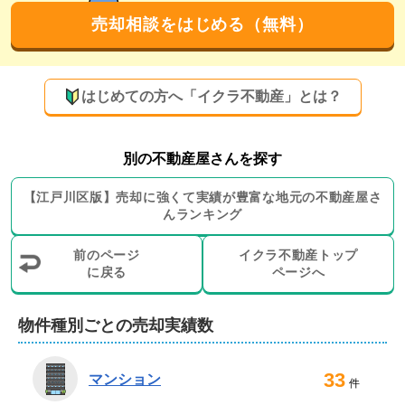
売却相談をはじめる（無料）
迅速なレスポンスと行動を心がけ、売却チャンスを逃し
ません。売主様のご要望に沿った売却活動をいたします
ので、お気兼ねなくお申し付けください。
はじめての方へ「イクラ不動産」とは？
買取での売却にも対応可能！リフォームや解体
工事も承ります
別の不動産屋さんを探す
弊社では、仲介だけでなく買取による売却をお選びいた
【
江戸川区
版】
売却に強くて実績が豊富な地元の
不動産屋さ
だくことも可能です。すぐに現金化を希望される場合や
んランキング
周囲に知られずに売却したい場合も、安心してご相談い
ただけます。

前のページ
イクラ不動産トップ
に戻る
ページへ
また、売却に伴うリフォームや更地にするための解体工
事にも対応可能。不用品処分サービスのご紹介もいたし
物件種別ごとの売却実績数
ておりますので、売却物件に残置物や不用品がある場合
など、必要の際はぜひご利用ください。

33
マンション
件
丁寧なヒアリングで、売主様にとってベストな方法をお