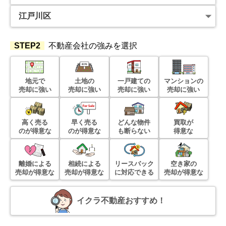
階数:
18
階
専有面積:
58
㎡
2,400
万円
2019年9月
STEP2
不動産会社の強みを選択
シティポート瑞江2
地元で
土地の
一戸建ての
マンションの
階数:
4
階
専有面積:
50
㎡
売却に強い
売却に強い
売却に強い
売却に強い
3,300
万円
2019年6月
高く売る
早く売る
どんな物件
買取が
のが得意な
のが得意な
も断らない
得意な
マインコーポ葛西
離婚による
階数:
12
階
相続による
リースバック
専有面積:
58
㎡
空き家の
売却が得意な
売却が得意な
に対応できる
売却が得意な
3,900
万円
2018年11月
イクラ不動産おすすめ！
葛西ハイツ