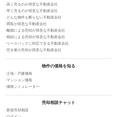
高く売るのが得意な不動産会社
なぎさニュータウン
早く売るのが得意な不動産会社
どんな物件も断らない不動産会社
階数:
4
階
専有面積:
70
㎡
買取が得意な不動産会社
離婚による売却が得意な不動産会社
2,700
万円
2015年1月
相続による売却が得意な不動産会社
リースバックに対応できる不動産会社
プレジャーガーデン葛西
空き家の売却が得意な不動産会社
階数:
8
階
専有面積:
72
㎡
物件の価格を知る
2,500
土地・戸建価格
万円
2014年10月
マンション価格
価格シミュレーター
グランシティトリニティハウス瑞江
階数:
4
階
専有面積:
55
㎡
売却相談チャット
新規売却相談
ログイン