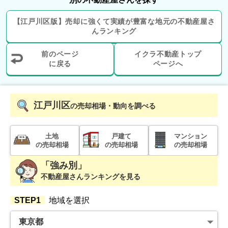
1,800
万円
2020年10月
【
江戸川区
版】
売却に強くて実績が豊富な地元の
不動産屋さ
んランキング
築地永谷コーポラス
前のページ
イクラ不動産トップ
階数:
14
階
に戻る
専有面積:
25
ページへ
㎡
3,900
万円
2020年2月
江戸川区
の売却相場・動向を調べる
アリーナコースト(1〜3番街)
土地
戸建て
マンション
の売却相場
の売却相場
の売却相場
階数:
2
階
専有面積:
70
㎡
「強み別」
5,900
不動産屋さんランキングを見る
万円
2019年12月
STEP1
地域を選択
勝どきザタワー