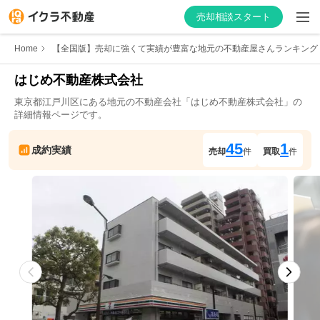
売却相談スタート
Home
【全国版】売却に強くて実績が豊富な地元の不動産屋さんランキング
はじめ不動産株式会社
東京都
江戸川区
にある地元の不動産会社「
はじめ不動産株式会社
」の
はじめての方へ
詳細情報ページです。
不動産会社を探す
45
1
成約実績
売却
件
買取
件
物件の価格を知る
お家の売却を学ぶ
不動産会社向け情報