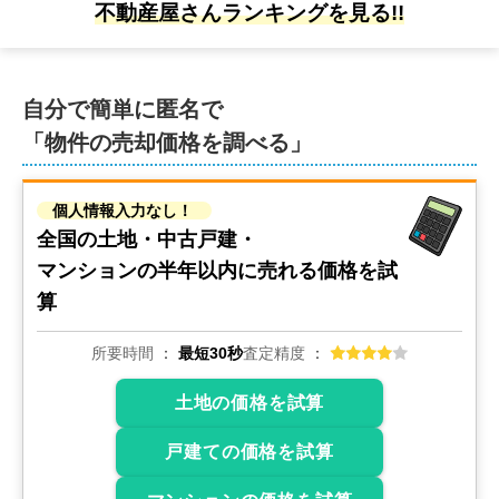
不動産屋さんランキングを見る!!
階数:
3
階
専有面積:
79
㎡
5,600
自分で簡単に匿名で
万円
2018年4月
「物件の売却価格を調べる」
クラウン築地
個人情報入力なし！
階数:
5
階
専有面積:
87
㎡
全国の土地・中古戸建・
マンションの
半年以内に売れる価格を試
5,600
万円
算
2018年4月
クラウン築地
所要時間
最短30秒
査定精度
土地の価格を試算
階数:
5
階
専有面積:
87
㎡
戸建ての価格を試算
4,700
万円
2018年2月