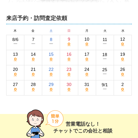
身に、かつ柔軟に対応させていただきます。不動産に関
することなら、まずは弊社までお気軽にお問い合わせく
来店予約・訪問査定依頼
ださい。
はじめ不動産株式会社の集客方法と売却活動の
木
金
土
日
月
火
水
強み
9
10
12
8/6
7
8
11
○
○
○
ー
ー
ー
ー
弊社では、多様な媒体を駆使して売却活動を展開してい
13
14
15
16
17
19
18
○
○
○
○
○
○
ー
ます。おもな買い手の集客方法は、当社サイトと不動産
ポータルサイトSUUMOへの情報掲載です。

20
21
22
23
24
26
25
○
○
○
○
○
○
ー
さらに、近隣の購入希望者に向けたチラシのポスティン
27
28
29
30
31
2
9/1
○
○
○
○
○
○
ー
グや看板の設置、オープンハウスの開催も実施。広告の
チラシには間取り図を見やすく掲載。また計画的にチラ
シのポスティングを行うといった工夫も欠かしません。

皆様から新しいお客様や購入希望者をご紹介いただくこ
営業電話なし！
とが多い点も、地域密着営業を目指している弊社ならで
チャットでこの会社と相談
はの強みです。
