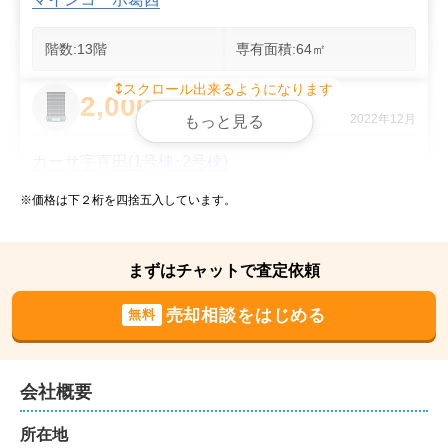
階数:
13
階
専有面積:
64
㎡
スクロール出来るようになります
2,000
万円
2022年12月
もっと見る
カーサ宇喜田(1号棟･2号棟)
※価格は下２桁を四捨五入しています。
階数:
11
階
専有面積:
37
㎡
3,500
まずはチャットで査定依頼
万円
2022年1月
売却相談をはじめる
無料
マインコーポ葛西
階数:
8
階
専有面積:
61
㎡
会社概要
3,500
所在地
万円
2022年1月