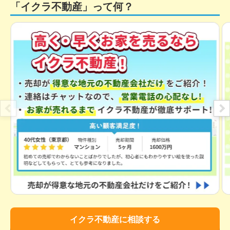
「イクラ不動産」って何？
2,600
万円
2016年11月
宇喜田ホームズ
階数:
5
階
専有面積:
70
㎡
3,200
万円
2016年7月
秀和第2東陽町レジデンス
階数:
6
階
専有面積:
56
㎡
3,000
万円
2016年6月
イクラ不動産に相談する
清新中央ハイツ(1〜10号棟)