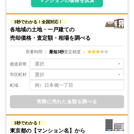
マンションの価格を試算
クラウン築地
3秒でわかる！全国対応！
階数:
5
階
専有面積:
79
㎡
各地域の土地・一戸建ての
売却価格・査定額・相場を調べる
4,600
万円
2017年9月
所要時間
最短3秒
査定精度
秀和第2築地レジデンス
都道府県
階数:
10
階
専有面積:
71
㎡
市区町村
町域
2,300
万円
2017年6月
実際に売れた金額を調べる
ラフィネ東銀座
階数:
5
階
専有面積:
35
㎡
3秒でわかる！
東京都の
【マンション名】から