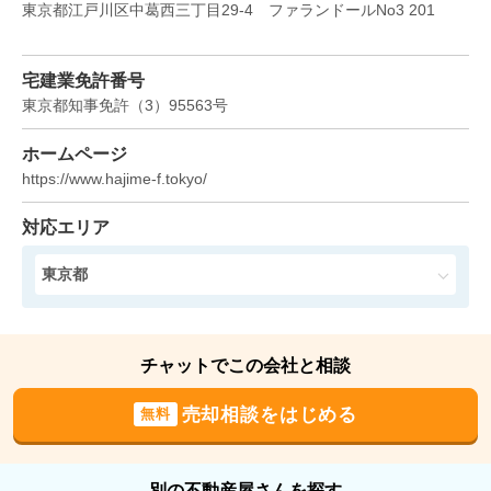
東京都江戸川区中葛西三丁目29-4　ファランドールNo3 201
マインコーポ葛西
宅建業免許番号
階数:
8
階
専有面積:
61
㎡
東京都知事免許
（
3
）
95563
号
2,000
ホームページ
万円
2021年4月
https://www.hajime-f.tokyo/
ジュウェル宇喜田エメラルドマンション
対応エリア
階数:
7
階
専有面積:
33
㎡
東京都
1,200
万円
2021年3月
チャットでこの会社と相談
ジュウェル宇喜田エメラルドマンション
売却相談をはじめる
無料
階数:
7
階
専有面積:
33
㎡
別の不動産屋さんを探す