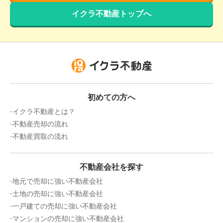
イクラ不動産トップへ
階数:
20
階
専有面積:
57
㎡
2,800
万円
2016年1月
エクセル葛西臨海公園
階数:
4
階
専有面積:
54
㎡
初めての方へ
イクラ不動産とは？
2,600
不動産売却の流れ
万円
2015年10月
不動産買取の流れ
ゾンネンハイム葛西
不動産会社を探す
階数:
10
階
専有面積:
53
㎡
地元で売却に強い不動産会社
土地の売却に強い不動産会社
3,000
一戸建ての売却に強い不動産会社
万円
2015年9月
マンションの売却に強い不動産会社