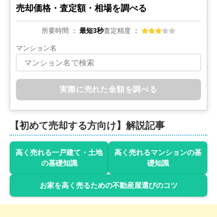
4,000
万円
売却価格・査定額・相場を調べる
2017年6月
所要時間
最短3秒
査定精度
ライオンズマンション鉄砲洲第3
マンション名
階数:
9
階
専有面積:
44
㎡
2,700
万円
実際に売れた金額を調べる
2017年3月
葛西パークサイドハイツ
【初めて売却する方向け】解説記事
階数:
6
階
専有面積:
60
㎡
高く売れる一戸建て・土地
高く売れるマンションの基
3,900
の基礎知識
礎知識
万円
2017年2月
お家を高く売るための不動産屋選びのコツ
秀和日本橋箱崎レジデンス
階数:
10
階
専有面積:
71
㎡