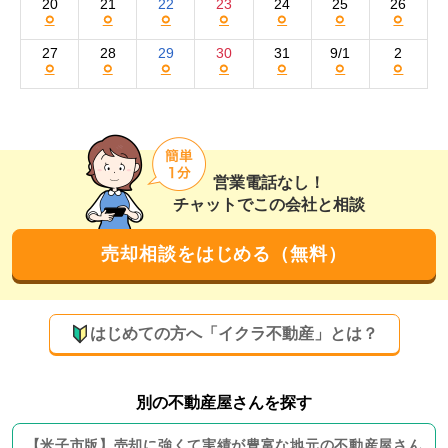
しています。

20
21
22
23
24
25
26
○
○
○
○
○
○
○
そのほか、購入の可能性が高いと言われている地域の買
27
28
29
30
31
9/1
2
○
○
○
○
○
○
○
い手に向けた看板の設置なども積極的に実施。幅広い購
入層に向けた売却活動を展開することで、集客数アップ
を狙います。

また弊社には、地元ならではの幅広い人脈と信頼がござ
営業電話なし！
います。これらを駆使して新しいお客様や案件をご紹介
チャットでこの会社と相談
いただくことが多い点も、地域密着営業を続けている弊
社の強みです。
売却相談をはじめる（無料）
買取も対応可能！むずかしい案件でも誠意を込
めて対応いたします
はじめての方へ「イクラ不動産」とは？
弊社では、買取による売却をお選びいただくことも可能
です。売却を急がれる場合や周囲に知られずに売却され
たい場合も安心してお任せください。

別の不動産屋さんを探す
【
米子市
版】
売却に強くて実績が豊富な地元の
不動産屋さん
また、田んぼなどの農地や山林、市街化調整区域の物件