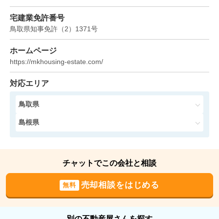
500
宅建業免許番号
万円
2024年10月
鳥取県知事免許
（
2
）
1371
号
島根県松江市東持田町
ホームページ
https://mkhousing-estate.com/
階数:
1
階
築年数:
不明
建物面積:
123
㎡
土地面積:
2869
㎡
対応エリア
900
鳥取県
万円
2024年6月
島根県
島根県松江市八雲台二丁目
階数:
1
階
築年数:
47年
チャットでこの会社と相談
建物面積:
117
㎡
土地面積:
715
㎡
売却相談をはじめる
無料
400
万円
2024年2月
別の不動産屋さんを探す