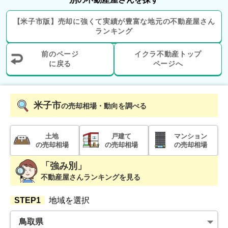
鳥取県米子市福万
【
米子市
版】
売却に強くて実績が豊富な地元の
不動産屋さん
階数:
2
階
築年数:
45年
ランキング
建物面積:
125
㎡
土地面積:
353
㎡
前のページ
イクラ不動産トップ
に戻る
ページへ
200
万円
2023年3月
鳥取県米子市旗ヶ崎三丁目
米子市
の売却相場・動向を調べる
階数:
1
階
築年数:
61年
建物面積:
49
㎡
土地面積:
116
㎡
土地
戸建て
マンション
の売却相場
の売却相場
の売却相場
3,300
「強み別」
万円
2022年7月
不動産屋さんランキングを見る
島根県松江市比津が丘五丁目
STEP1
地域を選択
階数:
2
階
築年数:
16年