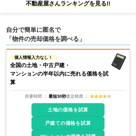
不動産屋さんランキングを見る!!
鳥取県境港市末広町
階数:
2
階
築年数:
29年
自分で簡単に匿名で
建物面積:
152
㎡
土地面積:
229
㎡
「物件の売却価格を調べる」
1,600
万円
2020年10月
個人情報入力なし！
全国の土地・中古戸建・
島根県雲南市大東町大東下分
マンションの
半年以内に売れる価格を試
階数:
2
階
築年数:
19年
算
建物面積:
135
㎡
土地面積:
243
㎡
所要時間
最短30秒
査定精度
2,600
万円
2020年6月
土地の価格を試算
島根県松江市東出雲町意宇東二丁目
戸建ての価格を試算