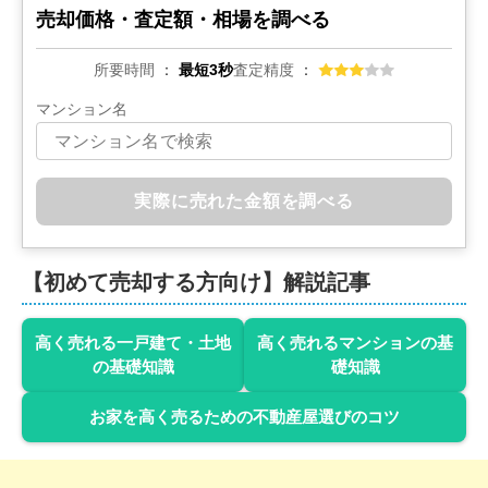
1,500
万円
2018年6月
売却価格・査定額・相場を調べる
鳥取県米子市万能町
所要時間
最短3秒
査定精度
マンション名
階数:
3
階
築年数:
45年
建物面積:
184
㎡
土地面積:
229
㎡
1,900
実際に売れた金額を調べる
万円
2018年3月
鳥取県米子市河崎
【初めて売却する方向け】解説記事
階数:
2
階
築年数:
25年
建物面積:
112
㎡
土地面積:
170
㎡
高く売れる一戸建て・土地
高く売れるマンションの基
の基礎知識
礎知識
お家を高く売るための不動産屋選びのコツ