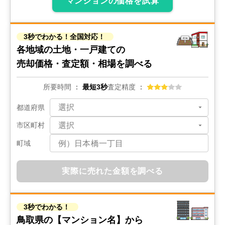
マンションの価格を試算
階数:
2
階
築年数:
12年
建物面積:
114
㎡
土地面積:
237
㎡
3秒でわかる！全国対応！
2,300
万円
2020年1月
各地域の土地・一戸建ての
売却価格・査定額・相場を調べる
島根県松江市馬潟町
所要時間
最短3秒
査定精度
階数:
2
階
築年数:
11年
建物面積:
113
㎡
土地面積:
245
㎡
都道府県
市区町村
1,200
万円
2019年9月
町域
島根県松江市浜乃木四丁目
実際に売れた金額を調べる
階数:
2
階
築年数:
57年
建物面積:
129
㎡
土地面積:
214
㎡
3秒でわかる！
鳥取県の
【マンション名】から