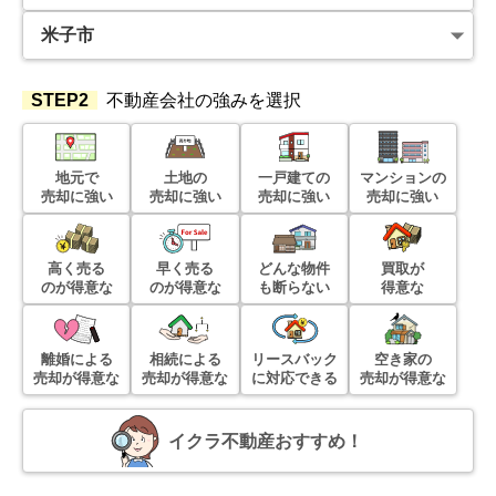
建物面積:
133
㎡
土地面積:
261
㎡
1,000
万円
2021年8月
STEP2
不動産会社の強みを選択
島根県松江市東津田町
地元で
土地の
一戸建ての
マンションの
階数:
2
階
築年数:
45年
売却に強い
売却に強い
売却に強い
売却に強い
建物面積:
103
㎡
土地面積:
211
㎡
800
高く売る
早く売る
どんな物件
買取が
万円
2021年3月
のが得意な
のが得意な
も断らない
得意な
鳥取県米子市彦名町
離婚による
相続による
リースバック
空き家の
売却が得意な
売却が得意な
に対応できる
売却が得意な
階数:
2
階
築年数:
45年
建物面積:
83
㎡
土地面積:
165
㎡
イクラ不動産おすすめ！
1,500
万円
2021年1月