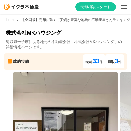
売却相談スタート
Home
【全国版】売却に強くて実績が豊富な地元の不動産屋さんランキング
株式会社MKハウジング
鳥取県
米子市
にある地元の不動産会社「
株式会社MKハウジング
」の
はじめての方へ
詳細情報ページです。
不動産会社を探す
33
3
成約実績
売却
件
買取
件
物件の価格を知る
お家の売却を学ぶ
不動産会社向け情報