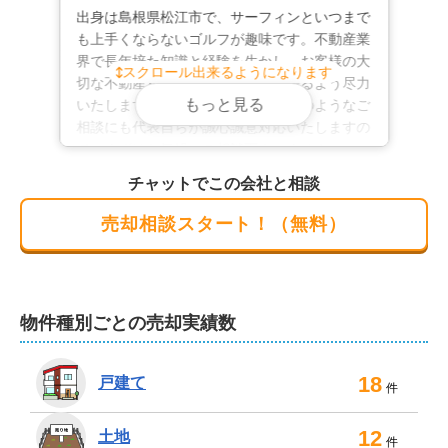
出身は島根県松江市で、サーフィンといつまで
も上手くならないゴルフが趣味です。不動産業
査定やご相談は無料。もちろん秘密は厳守いたします。
界で長年培た知識と経験を生かし、お客様の大
スクロール出来るようになります
店舗には駐車場を完備しておりますので、お車でのご来
切な不動産を最適な形で売却が出来るよう尽力
店も可能です。遠方にお住まいの場合やご来店のお時間
もっと見る
いたします。お客様の寄り添い、どのようなご
が取れない場合は、オンライン相談もお受けしておりま
相談にも代表自らが誠心誠意対応いたしますの
す。

で、まずはお気軽にご相談下さいませ！
チャットでこの会社と相談
迅速かつ丁寧な対応を心がけ、売主様にご満足いただけ
売却相談スタート！（無料）
るまでとことんお付き合いいたします。米子市、松江市
の不動産のことなら、ぜひ弊社にお任せ下さい。
物件種別ごとの売却実績数
18
戸建て
件
12
土地
件