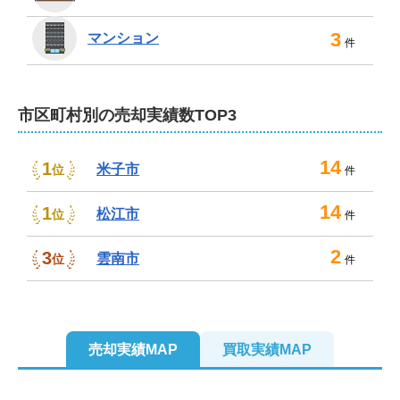
3
マンション
件
市区町村別の売却実績数TOP3
14
1
米子市
位
件
14
1
松江市
位
件
2
3
雲南市
位
件
売却実績MAP
買取実績MAP