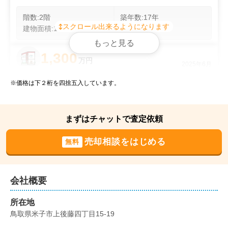
階数:
2
階
築年数:
17年
スクロール出来るようになります
建物面積:
124
㎡
土地面積:
239
㎡
もっと見る
1,300
万円
2025年6月
※価格は下２桁を四捨五入しています。
島根県松江市上乃木四丁目
階数:
2
階
築年数:
47年
まずはチャットで査定依頼
建物面積:
112
㎡
土地面積:
209
㎡
売却相談をはじめる
無料
1,700
万円
2025年3月
鳥取県米子市観音寺新町一丁目
会社概要
所在地
階数:
2
階
築年数:
23年
鳥取県米子市上後藤四丁目15-19
建物面積:
122
㎡
土地面積:
224
㎡