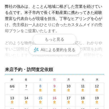
弊社の強みは、とことん地域に根ざした営業を続けてい
る点です。米子市内で長く不動産業に携わってきた経験
豊富な代表自らが現場を担当。丁寧なヒアリングを心が
け、売主様お一人おひとりに合ったカスタムメイドの売
却プランをご提案いたします。

もっと見る
どのような物件の売却も親身になって対応し、わかりや
すいご説明と誠意ある対応で公正なお取引の実現をお約
AIによる要約を見る
束いたします。お電話やLINEなどであれば、時間外でも
対応可能ですので、いつでもお気軽にご連絡ください。
株式会社ＭＫハウジングの集客方法と売却活動
来店予約・訪問査定依頼
の強み
木
金
土
日
月
火
水
弊社の売却活動は、おもにインターネットの活用がメイ
8
9
10
11
12
8/6
7
○
○
○
○
○
ー
ー
ンです。物件情報は自社ホームページと大手不動産ポー
タルサイトのSUUMOに掲載。より詳細に物件の魅力が
13
14
15
16
17
18
19
○
○
○
○
○
○
○
伝わるよう、広告写真は購入希望者の目線に立って撮影