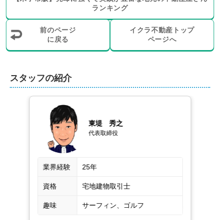
ランキング
売却もご相談可能です。過去には、住宅ローンの返済が
困難になった売主様の物件を弊社でお引き受けし、金融
前のページ
イクラ不動産トップ
機関との交渉を経て無事成約に繋げた実績もございま
に戻る
ページへ
す。

さらに、引越し業者や不用品処分業者のご紹介、リフォ
スタッフの紹介
ームや解体工事、インスペクションの実施、瑕疵担保責
任保険のご案内など、売却に伴い必要となるサービスも
ご用意しております。売主様のご状況やニーズに合わせ
て、お気軽にお申し付けください。
東堤　秀之
代表取締役
不動産売却は、株式会社ＭＫハウジングにお任
せください！
業界経験
25年
弊社では、税理士や司法書士、土地家屋調査士、建築士
といった専門家とも連携しております。離婚や相続によ
資格
宅地建物取引士
る売却、任意売却など、複雑な事情が絡む案件も安心し
趣味
サーフィン、ゴルフ
てお任せください。住み替えや空き家の売却も弊社の得
意分野です。
