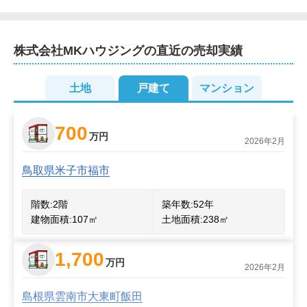
株式会社MKハウジング
の直近の売却実績
土地
戸建て
マンション
700
万円
2026年2月
鳥取県米子市福市
階数:
2
階
築年数:
52年
建物面積:
107
㎡
土地面積:
238
㎡
1,700
万円
2026年2月
島根県雲南市大東町飯田