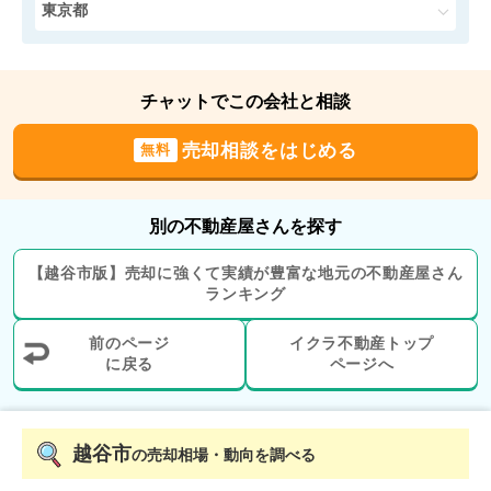
階数:
2
階
建物面積:
106
㎡
東京都
土地面積:
132
㎡
4,500
万円
チャットでこの会社と相談
2025年6月
売却相談をはじめる
無料
埼玉県越谷市大字大林
階数:
2
階
建物面積:
106
㎡
別の不動産屋さんを探す
土地面積:
132
㎡
【
越谷市
版】
売却に強くて実績が豊富な地元の
不動産屋さん
2,700
ランキング
万円
2025年5月
前のページ
イクラ不動産トップ
埼玉県越谷市大字大林
に戻る
ページへ
階数:
2
階
築年数:
17年
建物面積:
100
㎡
土地面積:
106
㎡
越谷市
の売却相場・動向を調べる