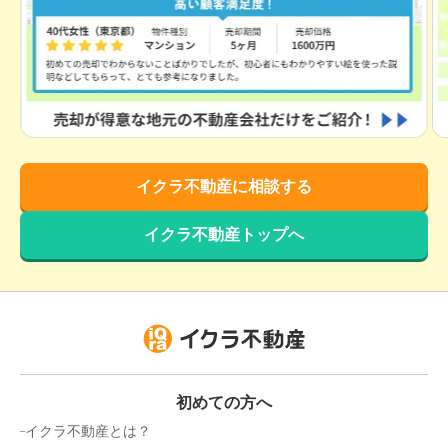
埼玉県春日部市備後東二丁目
階数:
3
階
築年数:
33年
建物面積:
113
㎡
土地面積:
82
㎡
3,500
万円
2023年9月
イクラ不動産に相談する
埼玉県越谷市大字大房
イクラ不動産トップへ
階数:
3
階
建物面積:
102
㎡
土地面積:
72
㎡
2,900
万円
2023年9月
埼玉県草加市新里町
初めての方へ
イクラ不動産とは？
階数:
2
階
築年数:
24年