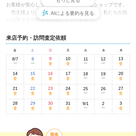
もっと見る
お客様が安心して相談できる不動産総合ショップです。
　売主様よりお預かりした大切な不動産を、私たちが自
AIによる要約を見る
らの手でその価値を直接伝えていきます。
他社からの『乗りかえ』大歓迎
来店予約・訪問査定依頼
「他社で売りに出しているけどなかなか売れなくて…」
　そうお声かけいただくことが私たちの特長の１つで
金
土
日
月
火
水
木
す。　私たちは「どうすれば価値が伝わるか」の視点
9
10
13
8/7
8
11
12
○
○
○
ー
ー
ー
ー
で、売主様が「納得できる売却」をめざしています。
『訳アリ不動産』大歓迎
14
15
16
17
20
18
19
○
○
○
○
○
ー
ー
「住宅ローンの返済が厳しい」 「相続人同士で争ってい
21
22
23
24
27
25
26
る」 「自然死（孤独死）」の空家を売りたい」 「差押え
○
○
○
○
○
ー
ー
が付いている」 「既存不適格建物（違法建築）である」 
28
29
30
31
3
9/1
2
「心理的瑕疵（自殺・他殺）がある」 やはりご事情は様
○
○
○
○
○
ー
ー
ざまです。　他社に断られた物件でもご相談ください。