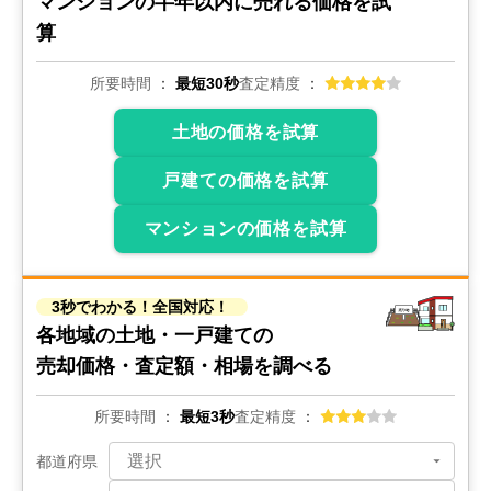
マンションの
半年以内に売れる価格を試
2,000
算
万円
2024年6月
所要時間
最短30秒
査定精度
埼玉県鴻巣市関新田
土地の価格を試算
階数:
2
階
建物面積:
109
㎡
土地面積:
308
㎡
戸建ての価格を試算
2,400
マンションの価格を試算
万円
2024年6月
埼玉県越谷市千間台西五丁目
3秒でわかる！全国対応！
各地域の土地・一戸建ての
階数:
2
階
築年数:
28年
売却価格・査定額・相場を調べる
建物面積:
111
㎡
土地面積:
113
㎡
所要時間
最短3秒
査定精度
1,200
万円
2024年4月
都道府県