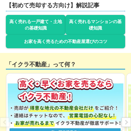
【初めて売却する方向け】解説記事
2,300
万円
2023年11月
高く売れる一戸建て・土地
高く売れるマンションの基
の基礎知識
礎知識
埼玉県越谷市伊原一丁目
お家を高く売るための不動産屋選びのコツ
階数:
2
階
築年数:
27年
建物面積:
99
㎡
土地面積:
111
㎡
「イクラ不動産」って何？
2,000
万円
2023年11月
埼玉県越谷市大字南荻島
階数:
2
階
築年数:
25年
建物面積:
102
㎡
土地面積:
116
㎡
2,300
万円
2023年9月