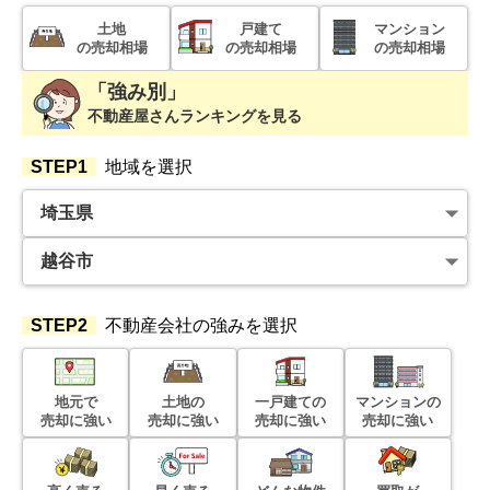
2,700
万円
2025年3月
土地
戸建て
マンション
の売却相場
の売却相場
の売却相場
埼玉県八潮市大字新町
「強み別」
不動産屋さんランキングを見る
階数:
2
階
築年数:
37年
建物面積:
207
㎡
土地面積:
208
㎡
STEP1
地域を選択
5,000
万円
2025年3月
埼玉県越谷市南越谷三丁目
階数:
2
階
築年数:
18年
STEP2
不動産会社の強みを選択
建物面積:
107
㎡
土地面積:
117
㎡
1,900
地元で
土地の
一戸建ての
マンションの
万円
売却に強い
売却に強い
売却に強い
売却に強い
2025年3月
埼玉県越谷市大字南荻島