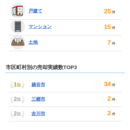
25
戸建て
件
15
マンション
件
7
土地
件
市区町村別の売却実績数TOP3
34
1
越谷市
位
件
2
2
三郷市
位
件
2
2
吉川市
位
件