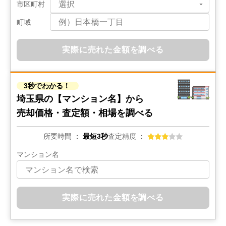
埼玉県越谷市大字南荻島
市区町村
町域
階数:
2
階
築年数:
43年
建物面積:
80
㎡
土地面積:
100
㎡
実際に売れた金額を調べる
3,200
万円
2024年4月
3秒でわかる！
埼玉県さいたま市西区三橋六丁目
埼玉県の
【マンション名】から
売却価格・査定額・相場を調べる
階数:
2
階
築年数:
3年
建物面積:
93
㎡
土地面積:
101
㎡
所要時間
最短3秒
査定精度
マンション名
3,300
万円
2024年4月
埼玉県越谷市弥栄町四丁目
実際に売れた金額を調べる
階数:
2
階
建物面積:
98
㎡
土地面積:
101
㎡