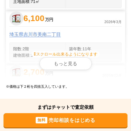
土地面積:
71
㎡
6,100
万円
2026年3月
埼玉県吉川市美南二丁目
階数:
2
階
築年数:
11年
スクロール出来るようになります
建物面積:
114
㎡
土地面積:
152
㎡
もっと見る
2,700
万円
2025年12月
※価格は下２桁を四捨五入しています。
埼玉県北葛飾郡松伏町大字松伏
階数:
2
階
建物面積:
99
㎡
まずはチャットで査定依頼
土地面積:
132
㎡
売却相談をはじめる
無料
4,900
万円
2025年9月