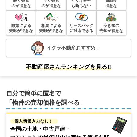
高く売る
早く売る
どんな物件
買取が
のが得意な
のが得意な
も断らない
得意な
階数:
3
階
築年数:
20年
建物面積:
84
㎡
土地面積:
52
㎡
離婚による
相続による
リースバック
空き家の
売却が得意な
売却が得意な
に対応できる
売却が得意な
1,500
万円
2024年11月
イクラ不動産おすすめ！
埼玉県越谷市大字大林
階数:
2
階
築年数:
29年
不動産屋さんランキングを見る!!
建物面積:
81
㎡
土地面積:
81
㎡
500
万円
自分で簡単に匿名で
2024年7月
「物件の売却価格を調べる」
埼玉県越谷市大字大林
個人情報入力なし！
階数:
2
階
築年数:
29年
全国の土地・中古戸建・
建物面積:
81
㎡
土地面積:
81
㎡