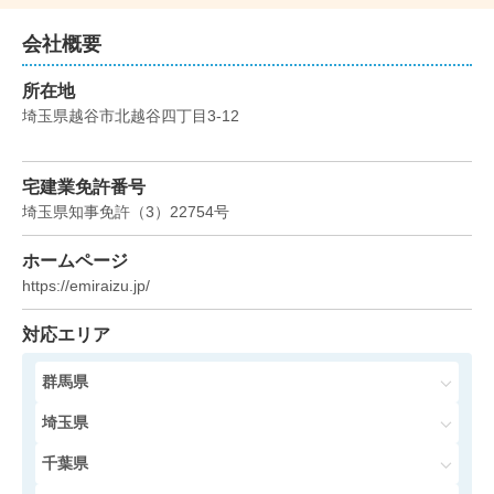
埼玉県越谷市蒲生東町
会社概要
所在地
階数:
2
階
建物面積:
102
㎡
埼玉県越谷市北越谷四丁目3-12
土地面積:
138
㎡
4,700
宅建業免許番号
万円
2025年9月
埼玉県知事免許
（
3
）
22754
号
埼玉県越谷市蒲生東町
ホームページ
https://emiraizu.jp/
階数:
2
階
建物面積:
102
㎡
土地面積:
139
㎡
対応エリア
4,500
群馬県
万円
2025年6月
埼玉県
埼玉県越谷市大字大林
千葉県