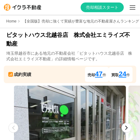
売却相談スタート
Home
【全国版】売却に強くて実績が豊富な地元の不動産屋さんランキング
ピタットハウス北越谷店　株式会社エミライズ不
動産
はじめての方へ
埼玉県
越谷市
にある地元の不動産会社「
ピタットハウス北越谷店　株
式会社エミライズ不動産
」の詳細情報ページです。
不動産会社を探す
47
24
成約実績
売却
件
買取
件
物件の価格を知る
お家の売却を学ぶ
不動産会社向け情報