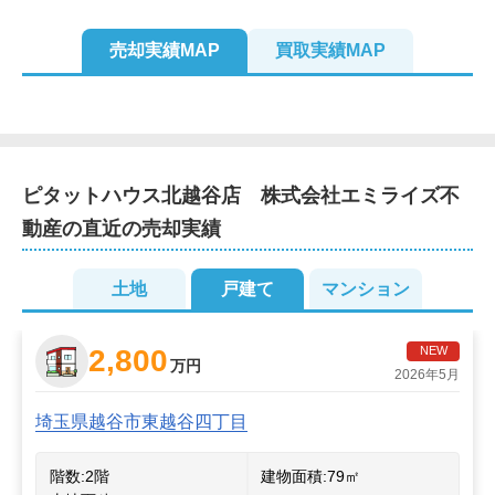
売却実績MAP
買取実績MAP
ピタットハウス北越谷店　株式会社エミライズ不
2
動産
の直近の売却実績
2
3
3
2
土地
戸建て
マンション
2
2,800
NEW
万円
2026年5月
埼玉県越谷市東越谷四丁目
階数:
2
階
建物面積:
79
㎡