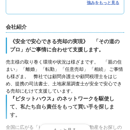
強みをもっと見る
引越し業者紹介サービスあり
不用品処分サービスあり
測量サービスあり
インスペクション
瑕疵保険あり
リフォーム・解体対応
賃貸対応
買取可
会社紹介
《安全で安心できる売却の実現》　「その道の
プロ」がご事情に合わせて支援します。
売主様の取り巻く環境や状況は様ざまです。　「親の住
まい」 「離婚」 「転勤」 「任意売却」 「相続」 ご事情
も様ざま。　弊社では顧問弁護士や顧問税理士をはじ
め、提携の司法書士、土地家屋調査士が安全で安心でき
る売却にむけて支援しています。
『ピタットハウス』のネットワークを駆使し
て、私たち自ら責任をもって買い手を探しま
す。
全国に広がる「ピタットハウス」は、不動産をお探しの