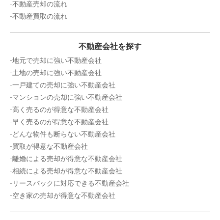
不動産売却の流れ
建物面積:
103
㎡
土地面積:
105
㎡
不動産買取の流れ
2,500
万円
2023年9月
不動産会社を探す
地元で売却に強い不動産会社
埼玉県越谷市大字恩間
土地の売却に強い不動産会社
一戸建ての売却に強い不動産会社
階数:
2
階
築年数:
25年
マンションの売却に強い不動産会社
建物面積:
89
㎡
土地面積:
110
㎡
高く売るのが得意な不動産会社
早く売るのが得意な不動産会社
2,900
万円
どんな物件も断らない不動産会社
2023年5月
買取が得意な不動産会社
埼玉県越谷市大字大竹
離婚による売却が得意な不動産会社
相続による売却が得意な不動産会社
階数:
2
階
築年数:
6年
リースバックに対応できる不動産会社
建物面積:
81
㎡
土地面積:
139
㎡
空き家の売却が得意な不動産会社