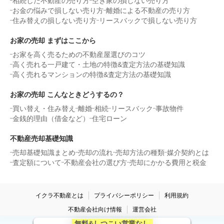
相続した不動産の売り方
空き家の損しない売り方
お金の悩みで損しない売り方
離婚による不動産の売り方
住み替えの損しない売り方
リースバックで損しない売り方
お家の売却 まずはここから
お家を高く売るための不動産屋選びのコツ
高く売れる一戸建て・土地の特徴&査定方法の基礎知識
高く売れるマンションの特徴&査定方法の基礎知識
お家の売却 こんなときどうするの？
買い替え・住み替え
離婚
相続
リースバック
事故物件
金銭的理由（借金など）
住宅ローン
不動産売却基礎知識
売却基礎知識まとめ
売却の流れ
売却方法の種類
媒介契約とは
査定額について
不動産会社の選び方
売却にかかる費用と税金
イクラ不動産とは
プライバシーポリシー
利用規約
不動産会社向け情報
運営会社
無料&しつこい営業なし