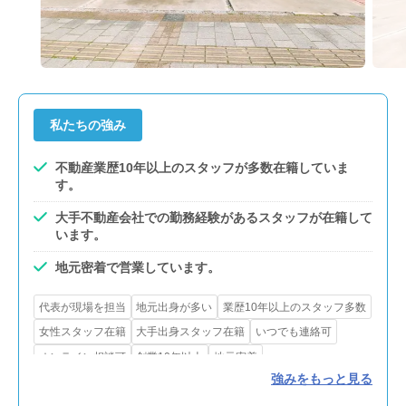
私たちの強み
不動産業歴10年以上のスタッフが多数在籍していま
す。
大手不動産会社での勤務経験があるスタッフが在籍して
います。
地元密着で営業しています。
代表が現場を担当
地元出身が多い
業歴10年以上のスタッフ多数
女性スタッフ在籍
大手出身スタッフ在籍
いつでも連絡可
オンライン相談可
創業10年以上
地元密着
強みをもっと見る
大手フランチャイズ加盟
リースバック対応
農地・山林等対応