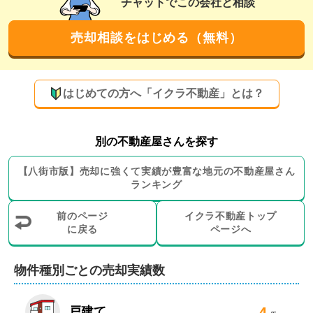
チャットでこの会社と相談
さらに、これまでお取引のあった方から新しいお客様を
ご紹介いただくことが多い点も、お客様第一主義で地域
売却相談をはじめる（無料）
に根ざした営業を続けてきた弊社の強みです。
買取やリースバックも可能！他社で断られた物
件もご相談ください
はじめての方へ「イクラ不動産」とは？
弊社では、仲介だけでなく買取やリースバックといった
売却方法をお選びいただくことも可能です。

別の不動産屋さんを探す
また、農地や山林などの売却相談も可能です。再建築不
【
八街市
版】
売却に強くて実績が豊富な地元の
不動産屋さん
可物件、他社で断られた物件なども粘り強く売却につな
ランキング
げてきた実績がございます。

前のページ
イクラ不動産トップ
過去には、長年お住まいになった愛着ある家を手放す売
に戻る
ページへ
主様に寄り添い、丁寧な市場調査を行うことで希望額で
の売却を実現し、大変喜んでいただいた経験もございま
物件種別ごとの売却実績数
す。

4
戸建て
さらに、リフォームや解体工事、引越し業者や不用品処