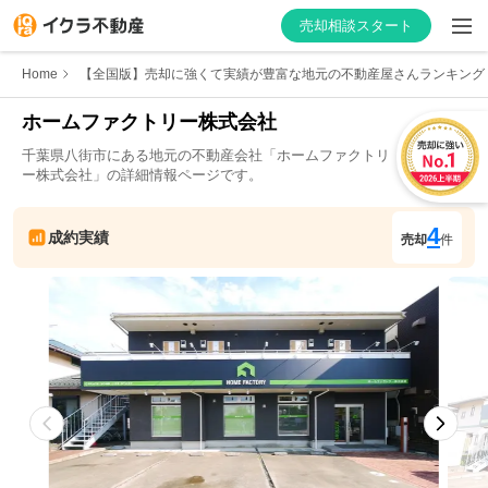
売却相談スタート
Home
【全国版】売却に強くて実績が豊富な地元の不動産屋さんランキング
ホームファクトリー株式会社
千葉県
八街市
にある地元の不動産会社「
ホームファクトリ
はじめての方へ
ー株式会社
」の詳細情報ページです。
不動産会社を探す
4
成約実績
売却
件
物件の価格を知る
お家の売却を学ぶ
不動産会社向け情報