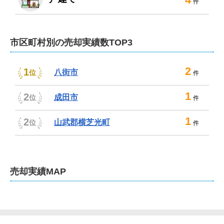
件
分業者のご紹介、測量、インスペクション、瑕疵保険の
ご案内なども可能です。

売主様のご負担を軽減できるよう尽力いたしますので、
市区町村別の売却実績数TOP3
何でもご相談ください。
不動産売却は、ホームファクトリー株式会社に
2
1
八街市
位
件
お任せください！
1
2
成田市
位
弊社は、ファイナンシャルプランナーや弁護士、税理
件
士、司法書士、土地家屋調査士、建築士といった専門家
1
2
山武郡横芝光町
位
とも連携しております。

件
相続や離婚、任意売却、住み替え、空き家や事故物件の
売却など、複雑な事情が絡む案件も安心してご相談くだ
さい。

売却
実績MAP
ご相談や査定は無料。もちろん秘密厳守です。店舗には
駐車場やキッズスペース、個室ブースも完備。

駅までのご送迎も可能です。ご来店がむずかしい場合は
出張もいたしますので、ご遠慮なくお申し付けくださ