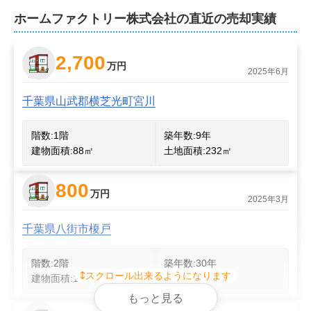
い。

ホームファクトリー株式会社
の直近の売却実績
わかりやすいご説明と迅速な行動を心がけ、売主様にご
2,700
万円
満足いただけるまでとことんお付き合いいたします。

2025年6月
不動産のことなら、どのようなことでもお気軽にお尋ね
千葉県山武郡横芝光町宮川
ください。
階数:
1
階
築年数:
9年
建物面積:
88
㎡
土地面積:
232
㎡
800
万円
2025年3月
千葉県八街市榎戸
階数:
2
階
築年数:
30年
スクロール出来るようになります
建物面積:
100
㎡
土地面積:
221
㎡
もっと見る