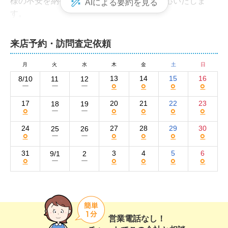
様の不安を納得に変えられるよう親身に対応いたしま
AIによる要約を見る
す。

どのようなご相談でも、まずはお気軽にお問い合わせく
ださい。
来店予約・訪問査定依頼
ホームファクトリー株式会社の集客方法と売却
活動の強み
月
火
水
木
金
土
日
13
14
15
16
8/10
11
12
○
○
○
○
ー
ー
ー
弊社では、インターネットを主軸とした売却活動を展開
しています。

17
20
21
22
23
18
19
○
○
○
○
○
ー
ー
物件情報は自社ホームページと大手不動産ポータルサイ
トのSUUMO、at home、HOME'Sに掲載。

24
27
28
29
30
25
26
○
○
○
○
○
ー
ー
魅力が伝わる紹介文の作成やこまめな情報更新を行い、
買い手を集客しています。

31
3
4
5
6
9/1
2
○
○
○
○
○
ー
ー
また、近隣の購入希望者に向けた新聞折込広告やオープ
ンハウスの開催も実施。

独自のネットワークも活用することで、インターネット
以外からの反響獲得も狙います。

営業電話なし！