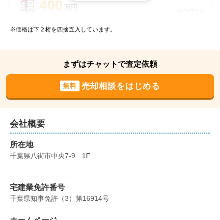
400
万円
2025年2月
※価格は下２桁を四捨五入しています。
千葉県八街市八街ろ
階数:
2
階
築年数:
36年
まずはチャットで査定依頼
建物面積:
97
㎡
土地面積:
132
㎡
売却相談をはじめる
無料
2,600
万円
2025年2月
千葉県成田市伊能
会社概要
所在地
階数:
2
階
築年数:
25年
千葉県八街市中央7-9　1F
建物面積:
133
㎡
土地面積:
991
㎡
宅建業免許番号
千葉県知事免許
（
3
）
第16914
号