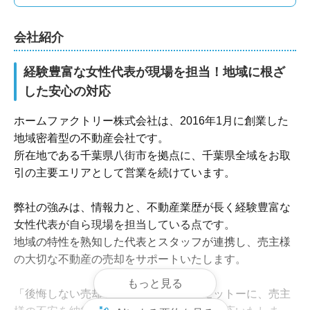
出張・遠方対応可
引越し業者紹介サービスあり
不用品処分サービスあり
測量サービスあり
インスペクション
会社紹介
瑕疵保険あり
リフォーム・解体対応
買取可
経験豊富な女性代表が現場を担当！地域に根ざ
した安心の対応
ホームファクトリー株式会社は、2016年1月に創業した
地域密着型の不動産会社です。

所在地である千葉県八街市を拠点に、千葉県全域をお取
引の主要エリアとして営業を続けています。

弊社の強みは、情報力と、不動産業歴が長く経験豊富な
女性代表が自ら現場を担当している点です。

地域の特性を熟知した代表とスタッフが連携し、売主様
の大切な不動産の売却をサポートいたします。

もっと見る
「後悔しない売却を徹底サポート」をモットーに、売主