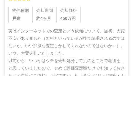
物件種別
売却期間
売却価格
戸建
約4ヶ月
450
万円
実はインターネットでの査定という依頼について、当初、大変
不安がありました（無料といっているが後で請求されるのでは
ないか、いい加減な査定しかしてくれないのではないか…）。
いや、大変失礼いたしました。

以前から、いつかはウチを売却処分して別のところで老後を…
と思っていましたので、せめて評価査定額だけでも知っておき
たいと貴社にご依頼した訳ですが、机上査定とはいえ綿密・丁
寧な査定をしていただいた上に、地域の不動産業者のご紹介ま
営業電話なし！ネットで完結
でしていただき、結果的にこのたび売却まで辿りつけましたこ
と、しかもこの間、半年もないうちに進めることができ感謝の
無料で査定スタート
思いでいっぱいです。

ありがとうございました。また不明な点などありましたらお尋
ねする機会もあるかと思いますが、その折にはよろしくお願い
いたします。