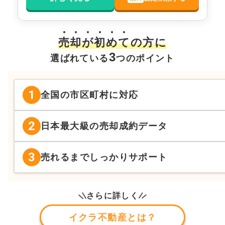
売
却
が
初
め
て
の方に
3
選ばれている
つのポイント
1
全国の市区町村に対応
2
日本最大級の売却成約データ
3
売れるまでしっかりサポート
さらに詳しく
イクラ不動産とは？