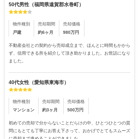
50代
男性
（
福岡県遠賀郡水巻町
）
物件種別
売却期間
売却価格
戸建
約6ヶ月
980
万円
不動産会社との契約から売却成立まで、ほんとに時間もかから
ず、信用できる所を紹介して頂き助かりました。お世話になり
ました。
40代
女性
（
愛知県東海市
）
物件種別
売却期間
売却価格
マンション
約3ヶ月
500
万円
初めての売却で分からないことだらけの中、ひとつひとつの質
問にもとても丁寧にお答え下さって、おかげでとてもスムーズ
に売却まで進めることができました。
