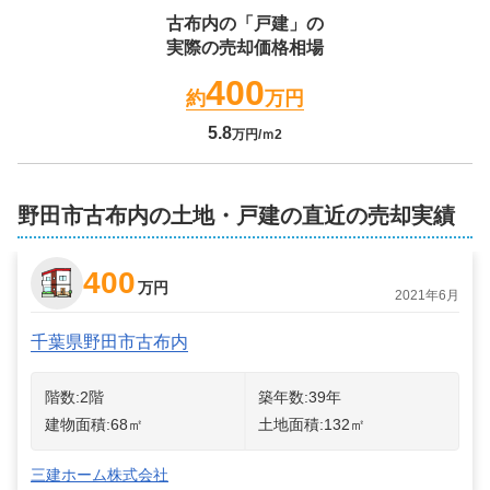
古布内
の「戸建」の
実際の売却価格相場
400
約
万円
5.8
万円/ｍ2
野田市古布内の土地・戸建の直近の売却実績
400
万円
2021年6月
千葉県野田市古布内
階数:
2
階
築年数:
39年
建物面積:
68
㎡
土地面積:
132
㎡
三建ホーム株式会社