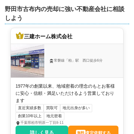
野田市古布内の売却に強い不動産会社に相談
しよう
三建ホーム株式会社
常磐線「柏」駅 西口徒歩6分
1977年の創業以来、地域密着の理念のもとお客様
に安心・信頼・満足いただけるよう営業しており
ます
直近実績多数
買取可
地元出身が多い
創業10年以上
地元密着
千葉県柏市明原一丁目8-11
詳しく見る
査定依頼する
無料