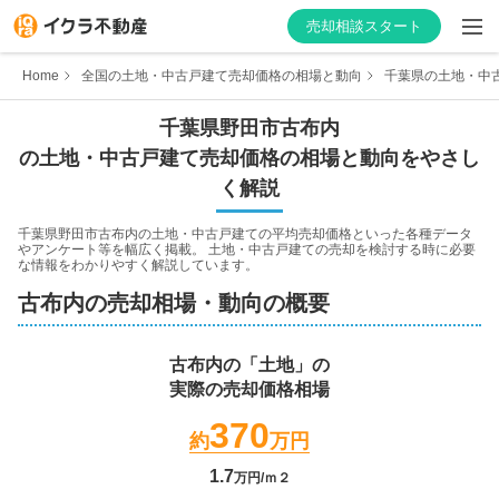
売却相談スタート
Home
全国の土地・中古戸建て売却価格の相場と動向
千葉県の土地・中
千葉県
野田市
古布内
の土地・中古戸建て売却価格の相場と動向をやさし
はじめての方へ
く解説
不動産会社を探す
千葉県野田市古布内
の土地・中古戸建ての平均売却価格といった各種データ
やアンケート等を幅広く掲載。 土地・中古戸建ての売却を検討する時に必要
な情報をわかりやすく解説しています。
物件の価格を知る
古布内
の売却相場・動向の概要
お家の売却を学ぶ
古布内
の「土地」の
実際の売却価格相場
不動産会社向け情報
370
約
万円
1.7
万円/ｍ２