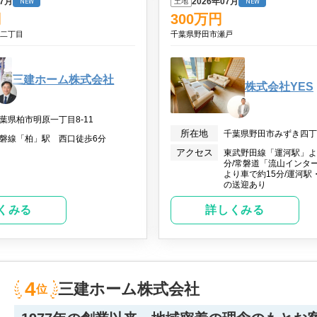
07月
2026年07月
土地
NEW
NEW
円
300
万円
名二丁目
千葉県野田市瀬戸
三建ホーム株式会社
株式会社YES
葉県柏市明原一丁目8-11
所在地
千葉県野田市みずき四丁目
磐線「柏」駅 西口徒歩6分
アクセス
東武野田線「運河駅」よ
分/常磐道「流山インタ
より車で約15分/運河駅
の送迎あり
くみる
詳しくみる
4
三建ホーム株式会社
位