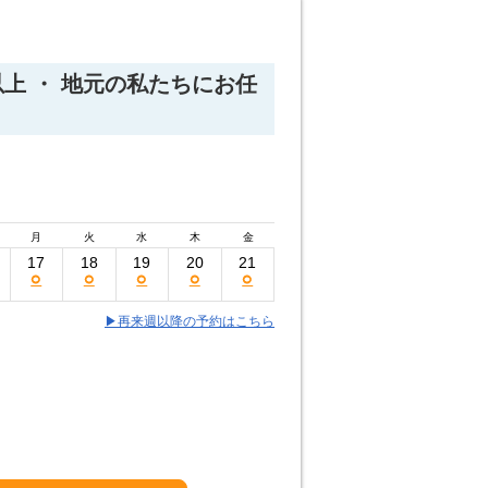
上 ・ 地元の私たちにお任
月
火
水
木
金
17
18
19
20
21
○
○
○
○
○
▶再来週以降の予約はこちら