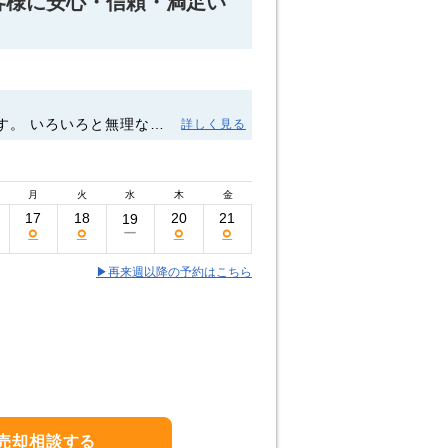
客様に安心・信頼・満足い
す。 いろいろと無理なこ
詳しく見る
さり、安心しておまかせす
持前の明るさ、ガッツで頑
月
火
水
木
金
17
18
20
21
19
○
○
○
○
ー
▶再来週以降の予約はこちら
売却相談する