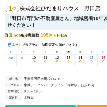
1
株式会社ひだまりハウス 野田店
位
「野田市専門の不動産屋さん」地域密着10年以
せください！
195
野田市の
売却実績数
件
※3年以内
ネットで来店予約・訪問査定依頼ができます
土
日
月
火
水
木
金
土
日
10
11
12
13
14
15
16
8/8
9
○
○
○
○
○
○
○
ー
ー
千葉県野田市堤根114-10
所在地
東武アーバンパークライン「梅郷駅」徒歩19分
アクセス
9:00～19:00
営業時間
水曜日
定休日