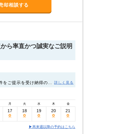
売却相談する
点から率直かつ誠実なご説明
件をご提示を受け納得の
詳しく見る
 また機会がありました
月
火
水
木
金
17
18
19
20
21
○
○
○
○
○
▶再来週以降の予約はこちら