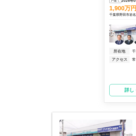
2026年
戸建て
1,900
万
千葉県野田市岩
所在地
千
アクセス
常
詳し