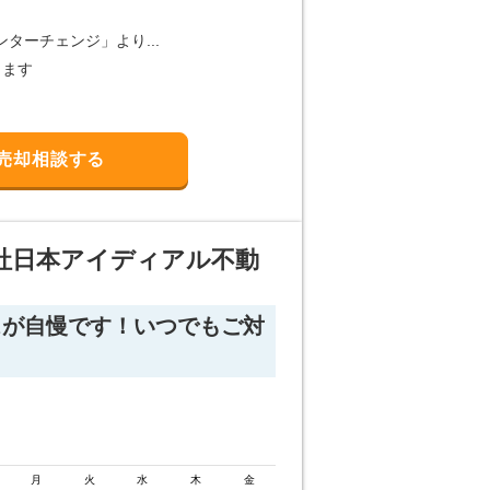
ターチェンジ」より...
します
売却相談する
社日本アイディアル不動
スが自慢です！いつでもご対
月
火
水
木
金