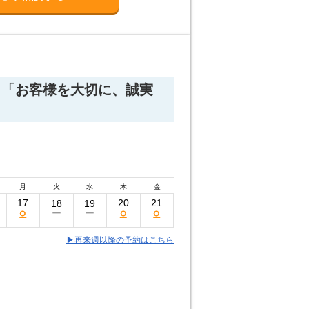
！「お客様を大切に、誠実
月
火
水
木
金
17
20
21
18
19
○
○
○
ー
ー
▶再来週以降の予約はこちら