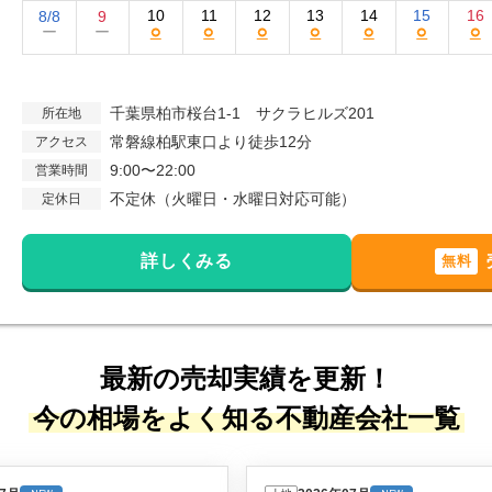
10
11
12
13
14
15
16
8/8
9
○
○
○
○
○
○
○
ー
ー
千葉県柏市桜台1-1 サクラヒルズ201
所在地
常磐線柏駅東口より徒歩12分
アクセス
9:00〜22:00
営業時間
不定休（火曜日・水曜日対応可能）
定休日
詳しくみる
無料
最新の売却実績を更新！
今の相場をよく知る不動産会社一覧