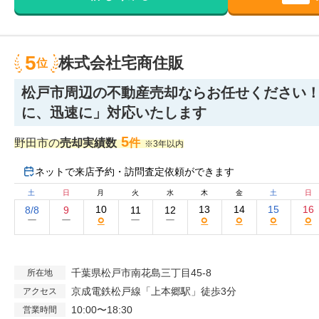
5
株式会社宅商住販
位
松戸市周辺の不動産売却ならお任せください
に、迅速に」対応いたします
5
野田市の
売却実績数
件
※3年以内
ネットで来店予約・訪問査定依頼ができます
土
日
月
火
水
木
金
土
日
10
13
14
15
16
8/8
9
11
12
○
○
○
○
○
ー
ー
ー
ー
千葉県松戸市南花島三丁目45-8
所在地
京成電鉄松戸線「上本郷駅」徒歩3分
アクセス
10:00〜18:30
営業時間