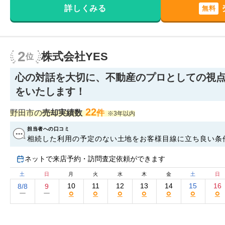
詳しくみる
無料
2
株式会社YES
位
心の対話を大切に、不動産のプロとしての視
をいたします！
22
野田市の
売却実績数
件
※3年以内
担当者への口コミ
相続した利用の予定のない土地をお客様目線に立ち良い条
上、迅速に買取して頂けました。 大変感謝しております。
ネットで来店予約・訪問査定依頼ができます
ら、よろしくお願いいたします。
土
日
月
火
水
木
金
土
日
10
11
12
13
14
15
16
8/8
9
○
○
○
○
○
○
○
ー
ー