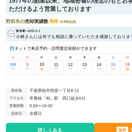
1977年の創業以来、地域密着の理念のもとお
ただけるよう営業しております
6
野田市の
売却実績数
件
※3年以内
担当者への口コミ
小林さんには何でも相談に乗っていただき感謝しておりま
とを聞いてもらって、その都度的確なアドバイスをして下
ネットで来店予約・訪問査定依頼ができます
ることができました。 ありがとうございました。 今後も
張って下さい。
土
日
月
火
水
木
金
土
日
10
16
8/8
9
11
12
13
14
15
○
○
ー
ー
ー
ー
ー
ー
ー
千葉県柏市明原一丁目8-11
所在地
常磐線「柏」駅 西口徒歩6分
アクセス
9:00〜19:00
営業時間
水曜日
定休日
詳しくみる
無料