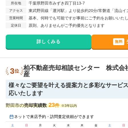
千葉県野田市みずき四丁目13-7
所在地
東武野田線「運河駅」より徒歩約20分/常磐道「流山イン
アクセス
基本、何時でも可能ですが事前にご予約をお願いいた
営業時間
原則、ありませんがご予約優先となります
定休日
詳しくみる
無料
柏不動産売却相談センター 株式会
3
位
産
様々なご要望を叶える提案力と多彩なサービ
応いたします
23
野田市の
売却実績数
件
※3年以内
ネットで来店予約・訪問査定依頼ができます
土
日
月
火
水
木
金
土
日