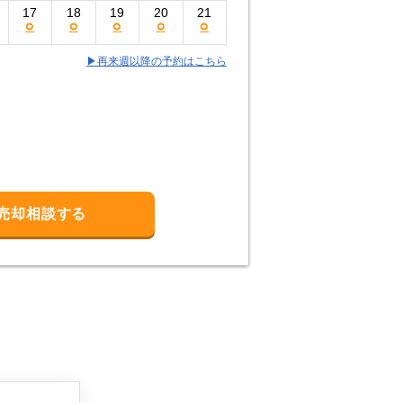
17
18
19
20
21
○
○
○
○
○
▶再来週以降の予約はこちら
売却相談する