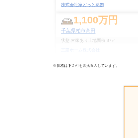
株式会社家どっと葛飾
1,100
万円
千葉県柏市高田
状態:
古家あり
土地面積:
87
㎡
三建ホーム株式会社
3,300
万円
※価格は下２桁を四捨五入しています。
千葉県柏市布施新町四丁目
階数:
2
階
建物面積:
90
㎡
土地面積:
93
㎡
株式会社オープンハウス 柏営業セン
1,800
万円
千葉県柏市増尾二丁目
階数:
2
階
築年数:
23年
建物面積:
72
㎡
土地