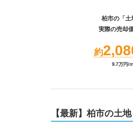
柏市
の「土
実際の売却
2,08
約
9.7
万円/
【最新】柏市の土地