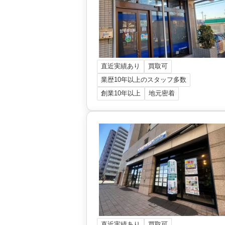
株式会社オープンハウス 柏営業セン
3,900
万円
千葉県柏市篠籠田
階数:
2
階
建物面積:
95
㎡
土地面積:
85
㎡
直近実績あり
買取可
株式会社オープンハウス 柏営業セン
業歴10年以上のスタッフ多数
創業10年以上
地元密着
直近実績あり
買取可