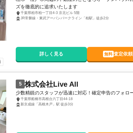
ズを徹底的に追求いたします
千葉県柏市柏一丁目4-3 京北ビル 5階
JR常磐線・東武アーバンパークライン「柏駅」徒歩2分
詳しく見る
査定依頼
無料
籍
株式会社Live All
5
少数精鋭のスタッフが迅速に対応！確定申告のフォロ
千葉県船橋市高根台六丁目44-18
新京成線「高根木戸」駅 徒歩3分