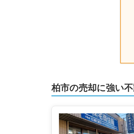
三建ホーム株式会社
4,300
万円
千葉県柏市旭町五丁目
階数:
2
階
建物面積:
75
㎡
土地面積:
76
㎡
株式会社オープンハウス 柏営業セン
5,700
万円
千葉県柏市花野井
階数:
2
階
建物面積:
90
㎡
土地面積:
165
㎡
柏市の売却に強い不
株式会社オープンハウス 柏営業セン
4,000
万円
千葉県柏市加賀一丁目
階数:
2
階
建物面積:
102
㎡
土地面積:
102
㎡