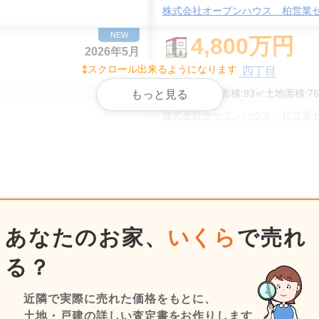
株式会社オープンハウス 柏営業
NEW
4,800
万円
2026年5月
スクロール出来るようになります
千葉県柏市明原四丁目
階数:
2
階
建物面積:
93
㎡
土地面積:
76
もっと見る
株式会社オープンハウス 柏営業
NEW
5,000
万円
2026年5月
千葉県柏市旭町五丁目
階数:
2
階
建物面積:
88
㎡
土地面積:
88
ター
株式会社オープンハウス 柏営業
あなたのお家、
いくら
で売れ
NEW
4,500
万円
2026年5月
る？
千葉県柏市柏
近隣で実際に売れた価格をもとに、
面積:
88
㎡
階数:
2
階
建物面積:
100
㎡
土地面積:
1
土地・戸建の詳しい査定書をお作りします