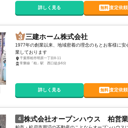
詳しく見る
査定依頼
無料
三建ホーム株式会社
1977年の創業以来、地域密着の理念のもとお客様に
業しております
千葉県柏市明原一丁目8-11
常磐線「柏」駅 西口徒歩6分
詳しく見る
査定依頼
無料
株式会社オープンハウス 柏営
4
柏市・松戸市周辺の不動産のことならオープンハウス