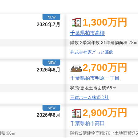
NEW
1,300
万円
2026年7月
千葉県柏市高柳
階数:
2
階
築年数:
31年
建物面積:
78
㎡
株式会社家どっと葛飾
NEW
2,700
万円
2026年6月
千葉県柏市明原一丁目
状態:
更地
土地面積:
68
㎡
三建ホーム株式会社
NEW
2,900
万円
2026年6月
千葉県柏市高田
積:
66
㎡
階数:
2
階
建物面積:
76
㎡
土地面積:
75