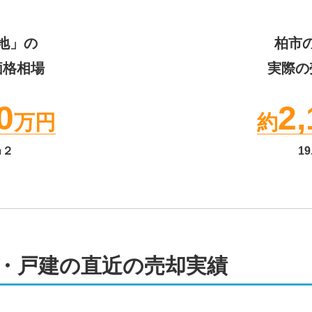
地」の
柏市
価格相場
実際の
0
2,
万円
約
ｍ２
19
・戸建の直近の売却実績