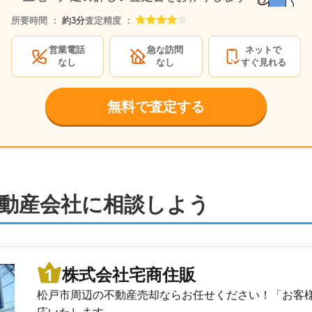
株式会社オープンハウス 柏営業
所要時間 ：
約3分
査定精度 ：
NEW
3,700
万円
2026年5月
営業電話
急な訪問
ネットで
なし
なし
すぐ見れる
千葉県柏市篠籠田
階数:
2
階
建物面積:
93
㎡
土地面積:
85
無料で査定する
ター
株式会社オープンハウス 柏営業
NEW
3,000
万円
2026年5月
千葉県柏市宿連寺
階数:
2
階
建物面積:
88
㎡
土地面積:
89
動産会社に相談しよう
ター
株式会社オープンハウス 柏営業
4,400
万円
2026年5月
千葉県柏市若柴
株式会社宅商住販
階数:
2
階
建物面積:
104
㎡
土地面積:
9
松戸市周辺の不動産売却ならお任せください！「お客