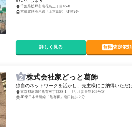
応いたします
ター
株式会社オープンハウス 柏営業
千葉県松戸市南花島三丁目45-8
京成電鉄松戸線「上本郷駅」徒歩3分
3,000
万円
2026年4月
千葉県柏市藤心五丁目
階数:
2
階
建物面積:
75
㎡
土地面積:
15
ター
株式会社オープンハウス 柏営業
詳しく見る
査定依頼
無料
株式会社家どっと葛飾
独自のネットワークを活かし、売主様にご納得いただ
東京都葛飾区亀有三丁目28-1 リリオ参番館102号室
JR東日本常磐線「亀有駅」南口徒歩２分