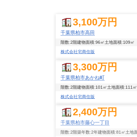
3,100
万円
千葉県柏市高田
階数:
2
階
建物面積:
96
㎡
土地面積:
109
㎡
株式会社宅商住販
3,300
万円
千葉県柏市あかね町
階数:
2
階
建物面積:
101
㎡
土地面積:
111
㎡
株式会社宅商住販
2,400
万円
千葉県柏市藤心一丁目
階数:
2
階
築年数:
2年
建物面積:
81
㎡
土地面