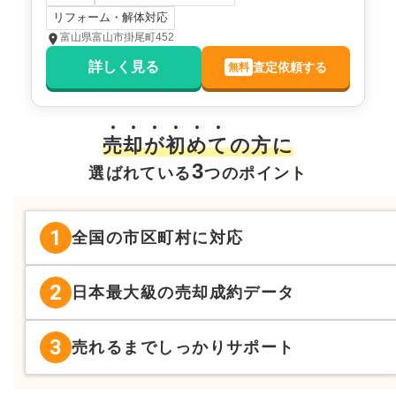
リフォーム・解体対応
富山県富山市掛尾町452
詳しく見る
査定依頼する
無料
売
却
が
初
め
て
の方に
3
選ばれている
つのポイント
1
全国の市区町村に対応
2
日本最大級の売却成約データ
3
売れるまでしっかりサポート