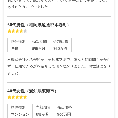
おかげさまで、販売から売却まで1ヶ月半ほどで済みました。
ありがとうございました
50代
男性
（
福岡県遠賀郡水巻町
）
物件種別
売却期間
売却価格
戸建
約6ヶ月
980
万円
不動産会社との契約から売却成立まで、ほんとに時間もかから
ず、信用できる所を紹介して頂き助かりました。お世話になり
ました。
40代
女性
（
愛知県東海市
）
物件種別
売却期間
売却価格
マンション
約3ヶ月
500
万円