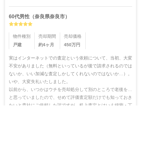
60代
男性
（
奈良県奈良市
）
物件種別
売却期間
売却価格
戸建
約4ヶ月
450
万円
実はインターネットでの査定という依頼について、当初、大変
不安がありました（無料といっているが後で請求されるのでは
ないか、いい加減な査定しかしてくれないのではないか…）。
いや、大変失礼いたしました。

以前から、いつかはウチを売却処分して別のところで老後を…
と思っていましたので、せめて評価査定額だけでも知っておき
たいと貴社にご依頼した訳ですが、机上査定とはいえ綿密・丁
寧な査定をしていただいた上に、地域の不動産業者のご紹介ま
営業電話なし！ネットで完結
でしていただき、結果的にこのたび売却まで辿りつけましたこ
と、しかもこの間、半年もないうちに進めることができ感謝の
無料で査定スタート
思いでいっぱいです。
