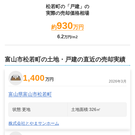
松若町
の「戸建」の
実際の売却価格相場
930
約
万円
6.2
万円/ｍ2
富山市松若町の土地・戸建の直近の売却実績
1,400
万円
2026年3月
富山県富山市松若町
状態:
更地
土地面積:
326
㎡
株式会社とやまサンホーム