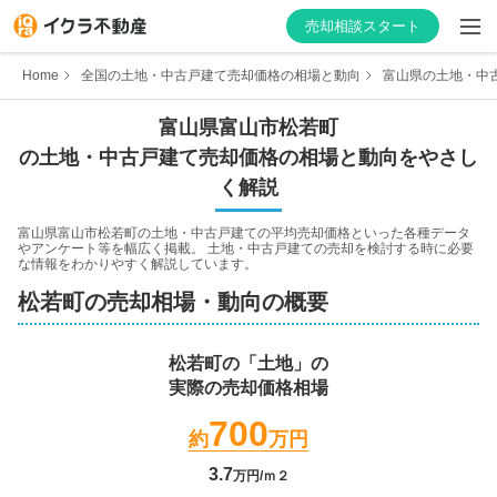
売却相談スタート
Home
全国の土地・中古戸建て売却価格の相場と動向
富山県の土地・中
富山県
富山市
松若町
の土地・中古戸建て売却価格の相場と動向をやさし
はじめての方へ
く解説
不動産会社を探す
富山県富山市松若町
の土地・中古戸建ての平均売却価格といった各種データ
やアンケート等を幅広く掲載。 土地・中古戸建ての売却を検討する時に必要
な情報をわかりやすく解説しています。
物件の価格を知る
松若町
の売却相場・動向の概要
お家の売却を学ぶ
松若町
の「土地」の
実際の売却価格相場
不動産会社向け情報
700
約
万円
3.7
万円/ｍ２