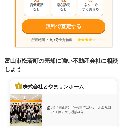
営業電話
急な訪問
ネットで
富山県富山市松若町
なし
なし
すぐ見れる
状態:
更地
土地面積:
112
㎡
無料で査定する
株式会社とやまサンホーム
所要時間 ：
約3分
査定精度 ：
500
万円
2018年2月
富山市松若町の売却に強い不動産会社に相談
富山県富山市松若町
しよう
状態:
更地
土地面積:
165
㎡
株式会社とやまサンホーム
株式会社とやまサンホーム
JR「富山駅」から車で10分/「太郎丸口
バス停」から徒歩4分