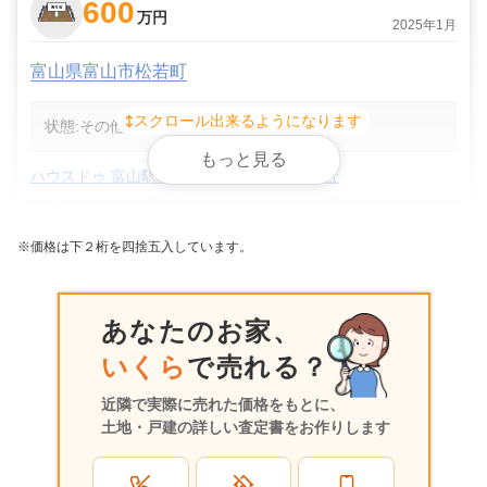
600
万円
2025年1月
富山県富山市松若町
スクロール出来るようになります
状態:
その他
土地面積:
164
㎡
もっと見る
ハウスドゥ 富山駅北 セブン不動産株式会社
700
万円
2019年12月
※価格は下２桁を四捨五入しています。
富山県富山市松若町
あなたのお家、
状態:
更地
土地面積:
168
㎡
いくら
で売れる？
センチュリー21 あおばエステート株式会社
近隣で実際に売れた価格をもとに、
土地・戸建の詳しい査定書をお作りします
300
万円
2019年8月