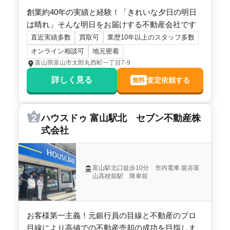
創業約40年の実績と経験！「きれいな夕日の明日
は晴れ」そんな明日をお届けする不動産会社です
直近実績多数
買取可
業歴10年以上のスタッフ多数
オンライン相談可
地元密着
富山県富山市太郎丸西町一丁目7-9
詳しく見る
査定依頼する
無料
ハウスドゥ 富山駅北 セブン不動産株
式会社
富山駅北口徒歩10分 市内電車 龍谷富
山高校前駅 降車前
お客様第一主義！元銀行員の目線と不動産のプロ
目線により高値での不動産売却の成功を目指しま