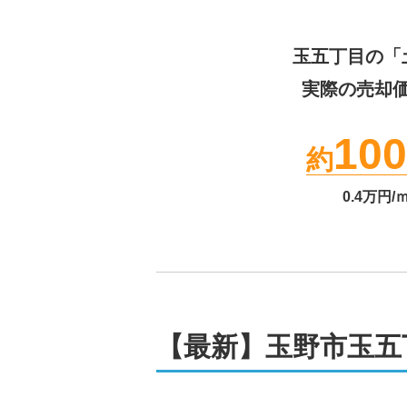
玉五丁目
の「
実際の売却
100
約
0.4
万円/
【最新】玉野市玉五