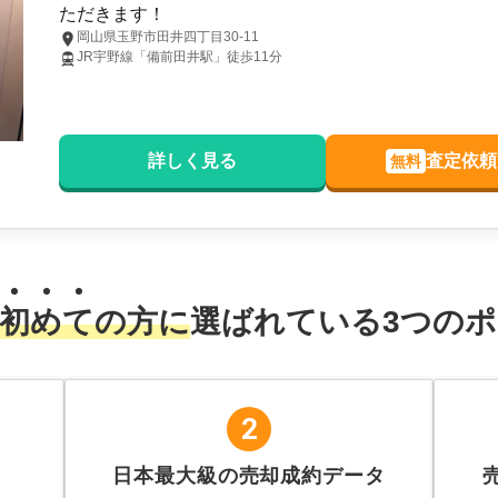
ただきます！
岡山県玉野市田井四丁目30-11
JR宇野線「備前田井駅」徒歩11分
詳しく見る
査定依頼
無料
初
め
て
の方に
選ばれている
3
つのポ
2
日本最大級の売却成約データ