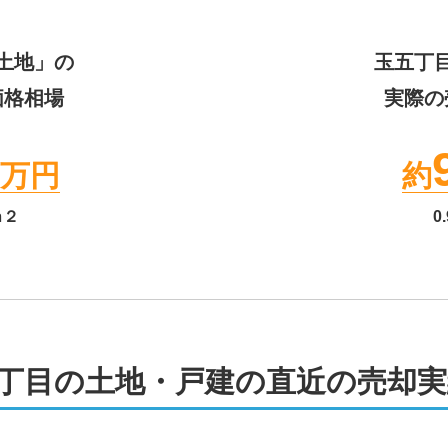
土地」の
玉五丁
価格相場
実際の
万円
約
ｍ２
0.
丁目の土地・戸建の直近の売却実