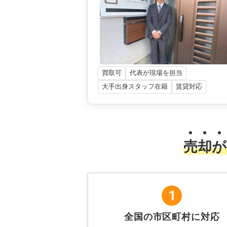
買取可
代表が現場を担当
大手出身スタッフ在籍
賃貸対応
売
却
が
1
全国の市区町村に対応