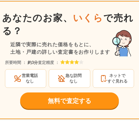
あなたのお家、
いくら
で売れ
る？
近隣で実際に売れた価格をもとに、
土地・戸建の詳しい査定書をお作りします
所要時間 ：
約3分
査定精度 ：
営業電話
急な訪問
ネットで
なし
なし
すぐ見れる
無料で査定する