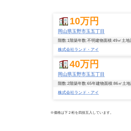
10
万円
岡山県玉野市玉五丁目
階数:
1
階
築年数:
不明
建物面積:
49
㎡
土地
株式会社ランド・アイ
40
万円
岡山県玉野市玉五丁目
階数:
2
階
築年数:
65年
建物面積:
86
㎡
土地
株式会社ランド・アイ
※価格は下２桁を四捨五入しています。