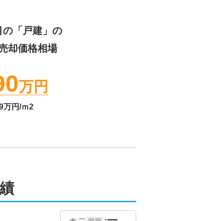
目
の「戸建」の
売却価格相場
90
万円
9
万円/ｍ2
績