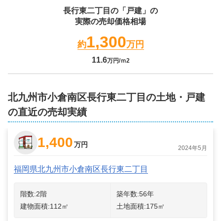
長行東二丁目
の「戸建」の
実際の売却価格相場
1,300
約
万円
11.6
万円/ｍ2
北九州市小倉南区長行東二丁目の土地・戸建
の直近の売却実績
1,400
万円
2024年5月
福岡県北九州市小倉南区長行東二丁目
階数:
2
階
築年数:
56年
建物面積:
112
㎡
土地面積:
175
㎡