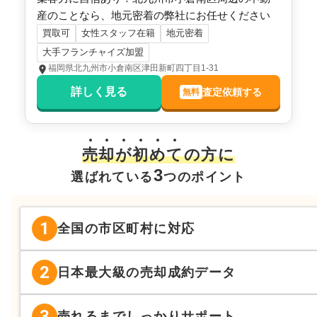
産のことなら、地元密着の弊社にお任せください
買取可
女性スタッフ在籍
地元密着
大手フランチャイズ加盟
福岡県北九州市小倉南区津田新町四丁目1-31
詳しく見る
査定依頼する
無料
売
却
が
初
め
て
の方に
3
選ばれている
つのポイント
1
全国の市区町村に対応
2
日本最大級の売却成約データ
3
売れるまでしっかりサポート