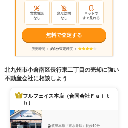
会社
営業電話
急な訪問
ネットで
なし
なし
すぐ見れる
無料で査定する
所要時間 ：
約3分
査定精度 ：
北九州市小倉南区長行東二丁目の売却に強い
不動産会社に相談しよう
フルフェイス本店（合同会社Ｆａｉｔ
ｈ）
筑豊本線「東水巻駅」徒歩10分