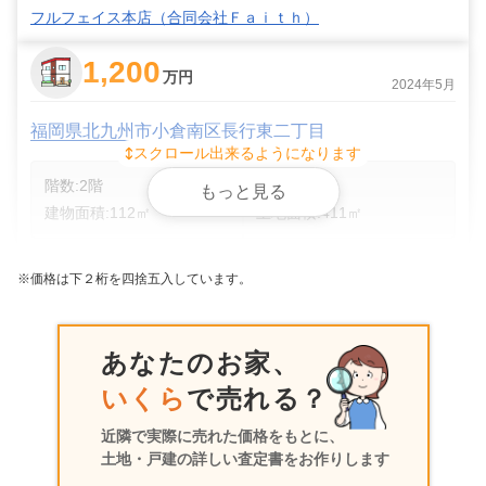
フルフェイス本店（合同会社Ｆａｉｔｈ）
1,200
万円
2024年5月
福岡県北九州市小倉南区長行東二丁目
スクロール出来るようになります
階数:
2
階
築年数:
56年
もっと見る
建物面積:
112
㎡
土地面積:
411
㎡
フルフェイス穴生店 平原石油瓦斯株式会社
※価格は下２桁を四捨五入しています。
1,800
万円
2022年3月
あなたのお家、
福岡県北九州市小倉南区長行東二丁目
いくら
で売れる？
状態:
古家あり
土地面積:
299
㎡
近隣で実際に売れた価格をもとに、
土地・戸建の詳しい査定書をお作りします
ハウスドゥ！住宅情報モール 小倉南店 グリーンシップ株式