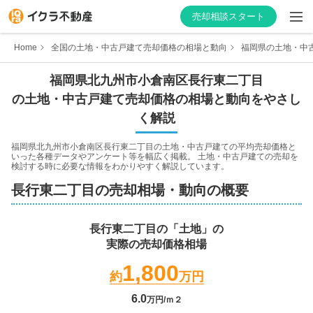
売却相談スタート
Home
全国の土地・中古戸建て売却価格の相場と動向
福岡県の土地・中
福岡県
北九州市小倉南区
長行東二丁目
の土地・中古戸建て売却価格の相場と動向をやさし
はじめての方へ
く解説
不動産会社を探す
福岡県北九州市小倉南区長行東二丁目
の土地・中古戸建ての平均売却価格と
いった各種データやアンケート等を幅広く掲載。 土地・中古戸建ての売却を
検討する時に必要な情報をわかりやすく解説しています。
物件の価格を知る
長行東二丁目
の売却相場・動向の概要
お家の売却を学ぶ
長行東二丁目
の「土地」の
実際の売却価格相場
不動産会社向け情報
1,800
約
万円
6.0
万円/ｍ２