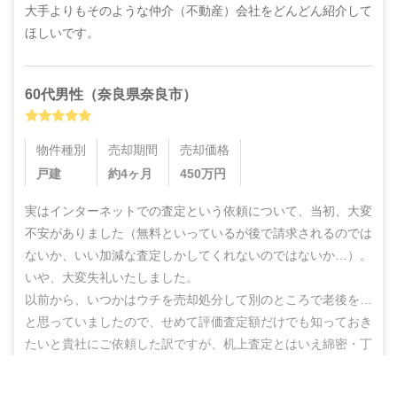
大手よりもそのような仲介（不動産）会社をどんどん紹介して
ほしいです。
60代
男性
（
奈良県奈良市
）
物件種別
売却期間
売却価格
戸建
約4ヶ月
450
万円
実はインターネットでの査定という依頼について、当初、大変
不安がありました（無料といっているが後で請求されるのでは
ないか、いい加減な査定しかしてくれないのではないか…）。
いや、大変失礼いたしました。

以前から、いつかはウチを売却処分して別のところで老後を…
と思っていましたので、せめて評価査定額だけでも知っておき
たいと貴社にご依頼した訳ですが、机上査定とはいえ綿密・丁
寧な査定をしていただいた上に、地域の不動産業者のご紹介ま
でしていただき、結果的にこのたび売却まで辿りつけましたこ
営業電話なし！ネットで完結