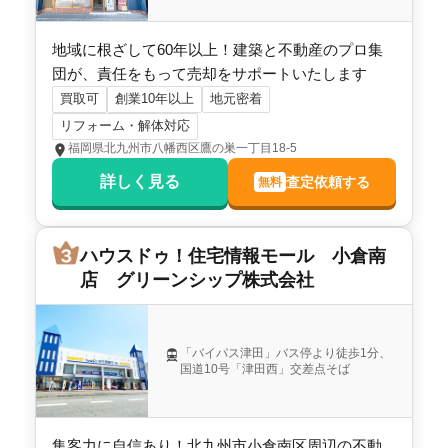
地域に根ざして60年以上！建築と不動産のプロ集
団が、責任をもって売却をサポートいたします
買取可
創業10年以上
地元密着
リフォーム・解体対応
福岡県北九州市八幡西区鷹の巣一丁目18-5
詳しく見る
査定依頼する
無料
ハウスドゥ！住宅情報モール 小倉南
店 グリーンシップ株式会社
「バイパス津田」バス停より徒歩1分、
国道10号「津田西」交差点そば
集客力に自信あり！北九州市小倉南区周辺の不動