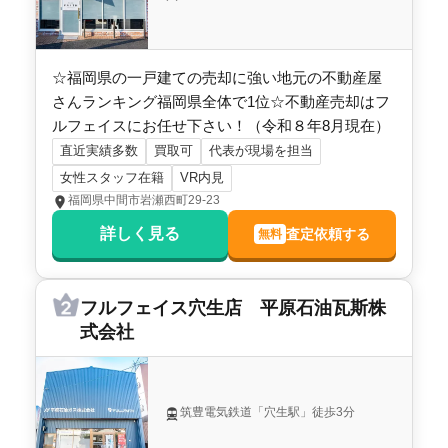
☆福岡県の一戸建ての売却に強い地元の不動産屋
さんランキング福岡県全体で1位☆不動産売却はフ
ルフェイスにお任せ下さい！（令和８年8月現在）
直近実績多数
買取可
代表が現場を担当
女性スタッフ在籍
VR内見
福岡県中間市岩瀬西町29-23
詳しく見る
査定依頼する
無料
フルフェイス穴生店 平原石油瓦斯株
式会社
筑豊電気鉄道「穴生駅」徒歩3分