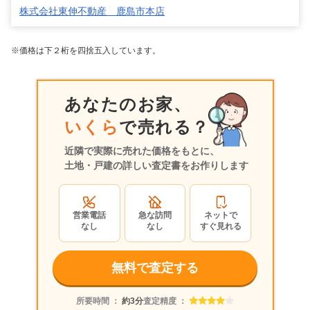
株式会社東伸不動産 鹿島市本店
※価格は下２桁を四捨五入しています。
あなたのお家、
いくら
で売れる？
近隣で実際に売れた価格をもとに、
土地・戸建の詳しい査定書をお作りします
営業電話
急な訪問
ネットで
なし
なし
すぐ見れる
無料で査定する
所要時間 ：
約3分
査定精度 ：