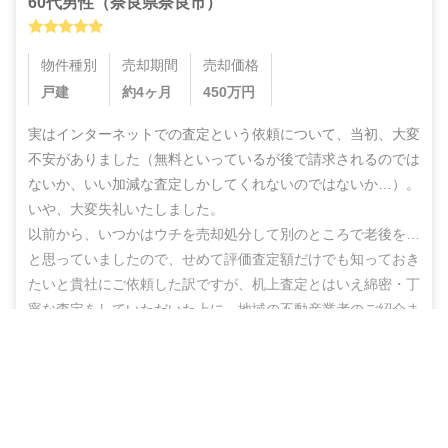
60代
男性
（
奈良県奈良市
）
物件種別
売却期間
売却価格
戸建
約4ヶ月
450
万円
実はインターネットでの査定という依頼について、当初、大変
不安がありました（無料といっているが後で請求されるのでは
ないか、いい加減な査定しかしてくれないのではないか…）。
いや、大変失礼いたしました。

以前から、いつかはウチを売却処分して別のところで老後を…
と思っていましたので、せめて評価査定額だけでも知っておき
たいと貴社にご依頼した訳ですが、机上査定とはいえ綿密・丁
寧な査定をしていただいた上に、地域の不動産業者のご紹介ま
でしていただき、結果的にこのたび売却まで辿りつけましたこ
営業電話なし！ネットで完結
と、しかもこの間、半年もないうちに進めることができ感謝の
思いでいっぱいです。

無料で査定スタート
ありがとうございました。また不明な点などありましたらお尋
ねする機会もあるかと思いますが、その折にはよろしくお願い