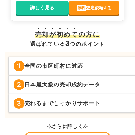
詳しく見る
査定依頼する
無料
売
却
が
初
め
て
の方に
3
選ばれている
つのポイント
1
全国の市区町村に対応
2
日本最大級の売却成約データ
3
売れるまでしっかりサポート
さらに詳しく