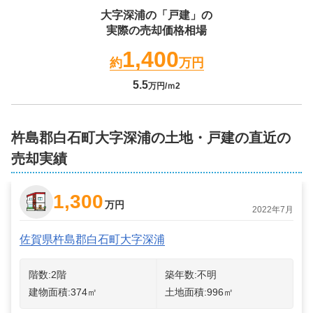
大字深浦
の「戸建」の
実際の売却価格相場
1,400
約
万円
5.5
万円/ｍ2
杵島郡白石町大字深浦の土地・戸建の直近の
売却実績
1,300
万円
2022年7月
佐賀県杵島郡白石町大字深浦
階数:
2
階
築年数:
不明
建物面積:
374
㎡
土地面積:
996
㎡