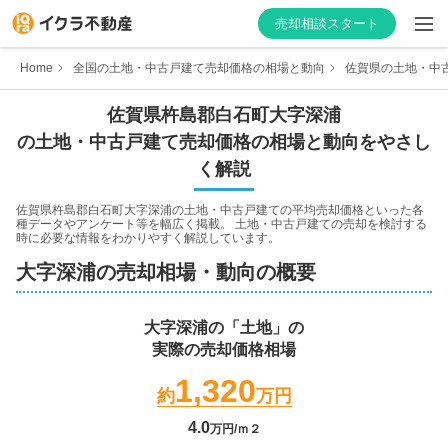
売却相談スタート
Home
全国の土地・中古戸建て売却価格の相場と動向
佐賀県の土地・中
佐賀県
杵島郡白石町
大字深浦
の土地・中古戸建て売却価格の相場と動向をやさし
はじめての方へ
く解説
不動産会社を探す
佐賀県杵島郡白石町大字深浦
の土地・中古戸建ての平均売却価格といった各
種データやアンケート等を幅広く掲載。 土地・中古戸建ての売却を検討する
時に必要な情報をわかりやすく解説しています。
物件の価格を知る
大字深浦
の売却相場・動向の概要
お家の売却を学ぶ
大字深浦
の「土地」の
実際の売却価格相場
不動産会社向け情報
1,320
約
万円
4.0
万円/ｍ２