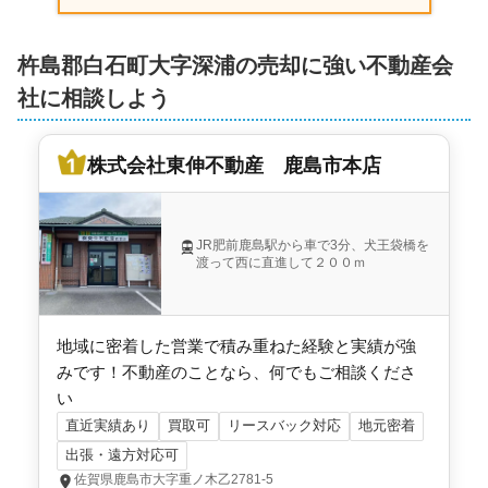
杵島郡白石町大字深浦の売却に強い不動産会
社に相談しよう
株式会社東伸不動産 鹿島市本店
JR肥前鹿島駅から車で3分、犬王袋橋を
渡って西に直進して２００ｍ
地域に密着した営業で積み重ねた経験と実績が強
みです！不動産のことなら、何でもご相談くださ
い
直近実績あり
買取可
リースバック対応
地元密着
出張・遠方対応可
佐賀県鹿島市大字重ノ木乙2781-5