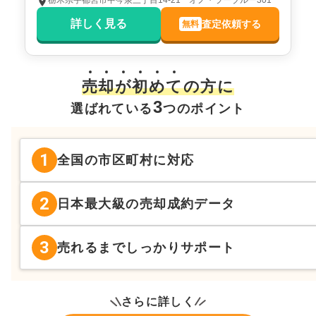
栃木県宇都宮市中今泉三丁目14-21 オノ・ラーブルー301
詳しく見る
査定依頼する
無料
売
却
が
初
め
て
の方に
3
選ばれている
つのポイント
1
全国の市区町村に対応
2
日本最大級の売却成約データ
3
売れるまでしっかりサポート
さらに詳しく