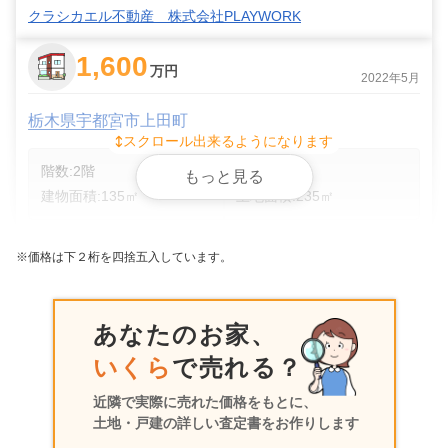
クラシカエル不動産 株式会社PLAYWORK
1,600
万円
2022年5月
栃木県宇都宮市上田町
スクロール出来るようになります
階数:
2
階
築年数:
23年
もっと見る
建物面積:
135
㎡
土地面積:
235
㎡
アスム株式会社
※価格は下２桁を四捨五入しています。
600
万円
2016年5月
あなたのお家、
栃木県宇都宮市上田町
いくら
で売れる？
階数:
2
階
築年数:
36年
近隣で実際に売れた価格をもとに、
建物面積:
118
㎡
土地面積:
236
㎡
土地・戸建の詳しい査定書をお作りします