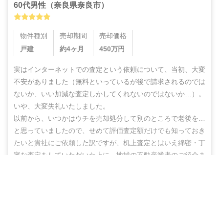
60代
男性
（
奈良県奈良市
）
物件種別
売却期間
売却価格
戸建
約4ヶ月
450
万円
実はインターネットでの査定という依頼について、当初、大変
不安がありました（無料といっているが後で請求されるのでは
ないか、いい加減な査定しかしてくれないのではないか…）。
いや、大変失礼いたしました。

以前から、いつかはウチを売却処分して別のところで老後を…
と思っていましたので、せめて評価査定額だけでも知っておき
たいと貴社にご依頼した訳ですが、机上査定とはいえ綿密・丁
寧な査定をしていただいた上に、地域の不動産業者のご紹介ま
でしていただき、結果的にこのたび売却まで辿りつけましたこ
営業電話なし！ネットで完結
と、しかもこの間、半年もないうちに進めることができ感謝の
思いでいっぱいです。

無料で査定スタート
ありがとうございました。また不明な点などありましたらお尋
ねする機会もあるかと思いますが、その折にはよろしくお願い