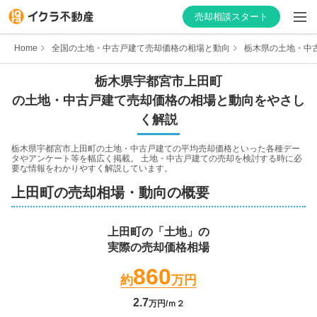
売却相談スタート
Home
全国の土地・中古戸建て売却価格の相場と動向
栃木県の土地・中
栃木県
宇都宮市
上田町
の土地・中古戸建て売却価格の相場と動向をやさし
はじめての方へ
く解説
不動産会社を探す
栃木県宇都宮市上田町
の土地・中古戸建ての平均売却価格といった各種デー
タやアンケート等を幅広く掲載。 土地・中古戸建ての売却を検討する時に必
要な情報をわかりやすく解説しています。
物件の価格を知る
上田町
の売却相場・動向の概要
お家の売却を学ぶ
上田町
の「土地」の
実際の売却価格相場
不動産会社向け情報
860
約
万円
2.7
万円/ｍ２