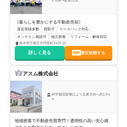
トヨ前⇢徒歩11分
《暮らしを豊かにする不動産売却》
直近実績多数
買取可
リースバック対応
オンライン相談可
地元密着
リフォーム・解体対応
栃木県宇都宮市問屋町3426-20
詳しく見る
査定依頼する
無料
アスム株式会社
JR宇都宮駅東口より北東方向へ約1.5ｋ
ｍ
地域密着で不動産売買専門！透明性の高い安心感