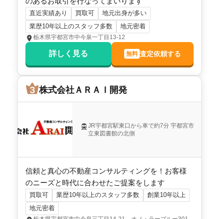
のあるお取引を行なってまいります
直近実績あり
買取可
地元出身が多い
業歴10年以上のスタッフ多数
地元密着
栃木県宇都宮市中今泉一丁目13-12
詳しく見る
査定依頼する
無料
株式会社ＡＲＡＩ開発
JR宇都宮駅東口から車で約7分 宇都宮市
立東図書館の北側
信頼と真心の不動産コンサルティングを！お客様
のニーズと時代に合わせたご提案をします
買取可
業歴10年以上のスタッフ多数
創業10年以上
地元密着