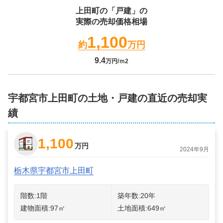
上田町
の「戸建」の
実際の売却価格相場
1,100
約
万円
9.4
万円/ｍ2
宇都宮市上田町の土地・戸建の直近の売却実
績
1,100
万円
2024年9月
栃木県宇都宮市上田町
階数:
1
階
築年数:
20年
建物面積:
97
㎡
土地面積:
649
㎡