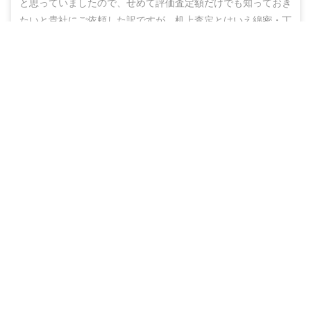
と思っていましたので、せめて評価査定額だけでも知っておき
たいと貴社にご依頼した訳ですが、机上査定とはいえ綿密・丁
寧な査定をしていただいた上に、地域の不動産業者のご紹介ま
無料＆チャットで気軽に相談
でしていただき、結果的にこのたび売却まで辿りつけましたこ
と、しかもこの間、半年もないうちに進めることができ感謝の
売却相談をはじめる（無料）
思いでいっぱいです。

ありがとうございました。また不明な点などありましたらお尋
ねする機会もあるかと思いますが、その折にはよろしくお願い
いたします。
40代
男性
（
埼玉県春日部市
）
物件種別
売却期間
売却価格
戸建
約3ヶ月
2,350
万円
色々と相談にのって下さり、本当にありがとうございました。

とにかく返信が早かったので、話がテンポよく進み、ストレス