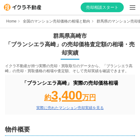
売却相談スタート
Home
全国のマンション売却価格の相場と動向
群馬県のマンション売却
群馬県
高崎市
「
ブランシエラ高崎
」の売却価格査定額の相場・売
はじめての方へ
却実績
不動産会社を探す
イクラ不動産が持つ実際の売却・買取取引のデータから、「
ブランシエラ高
崎
」の売却・買取価格の相場や査定額、そして売却実績を確認できます。
物件の価格を知る
「
ブランシエラ高崎
」 実際の売却価格相場
3,400
お家の売却を学ぶ
約
万円
実際に売れたマンション売却実績を見る
不動産会社向け情報
物件概要