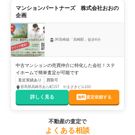
マンションパートナーズ 株式会社おおの
用途地域
商業地域
企画
施工会社
長谷工コーポレーション
JR高崎線「高崎駅」徒歩6分
中古マンションの売買仲介に特化した会社！ステ
イホームで簡単査定が可能です
直近実績あり
買取可
群馬県高崎市あら町157 やまざきビル102
詳しく見る
査定依頼する
無料
不動産の査定で
よくある相談