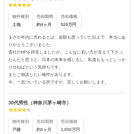
物件種別
売却期間
売却価格
土地
約4ヶ月
520
万円
まさか年内に売れるとは、金額も思っていた以上で、本当にあ
りがとうございました。

貴社のHPを拝見しましたが、こんなに若い方が支えて下さっ
たんだと思うと…日本の未来を感じるし、私達ももっとしっか
りせねばという気持ちです。

またご相談したい物件があります。

今、一息ついている所ですが、宜しくお願いします。
30代
男性
（
神奈川茅ヶ崎市
）
物件種別
売却期間
売却価格
戸建
約5ヶ月
3,850
万円