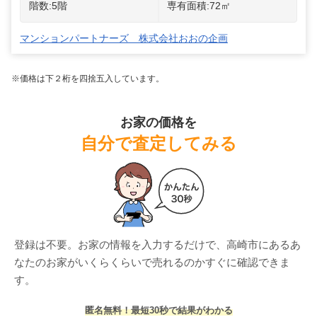
階数:
5
階
専有面積:
72
㎡
マンションパートナーズ 株式会社おおの企画
※価格は下２桁を四捨五入しています。
お家の価格を
自分で査定してみる
登録は不要。お家の情報を入力するだけで、
高崎市
にある
あ
なたのお家がいくらくらいで売れるのかすぐに確認できま
す。
匿名無料！最短30秒で結果がわかる