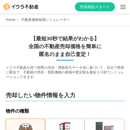
売却相談スタート
Home
不動産価格相場シミュレーター
【最短30秒で結果がわかる】
はじめての方へ
全国の不動産売却価格を簡単に
匿名のまま自己査定！
不動産会社を探す
イクラ不動産が持つ実際の売却・買取取引データ等に基づいて、自分で簡単
に匿名で、不動産の売却・買取価格の相場や査定額を最短３０秒でシミュレ
物件の価格を知る
ーションできます。
お家の売却を学ぶ
売却したい物件情報を入力
不動産会社向け情報
物件の種類