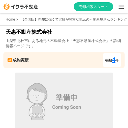
売却相談スタート
Home
【全国版】売却に強くて実績が豊富な地元の不動産屋さんランキング
天惠不動産株式会社
山梨県
北杜市
にある地元の不動産会社「
天惠不動産株式会社
」の詳細
はじめての方へ
情報ページです。
不動産会社を探す
4
成約実績
売却
件
物件の価格を知る
お家の売却を学ぶ
不動産会社向け情報