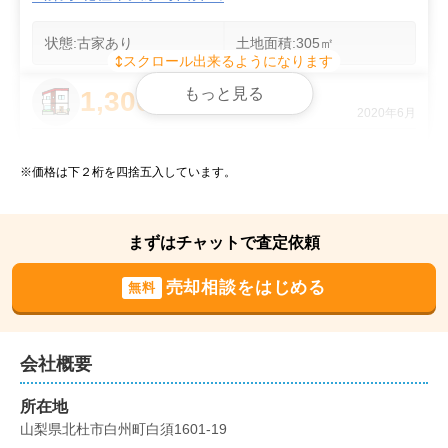
状態:
古家あり
土地面積:
305
㎡
スクロール出来るようになります
もっと見る
1,300
万円
2020年6月
山梨県北杜市大泉町谷戸
※価格は下２桁を四捨五入しています。
階数:
2
階
築年数:
34年
建物面積:
98
㎡
土地面積:
1789
㎡
まずはチャットで査定依頼
400
売却相談をはじめる
無料
万円
2019年12月
山梨県北杜市白州町白須
会社概要
状態:
更地
土地面積:
370
㎡
所在地
山梨県北杜市白州町白須1601-19