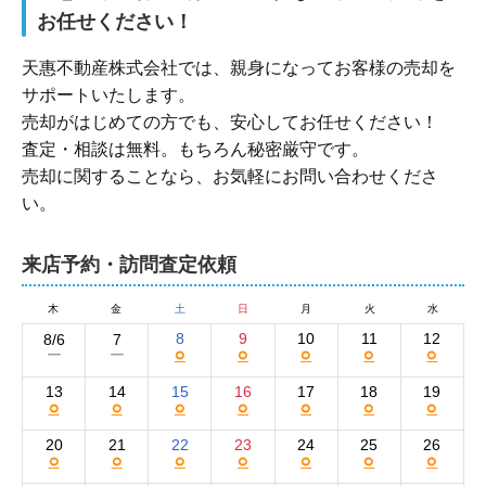
お任せください！
天惠不動産株式会社では、親身になってお客様の売却を
サポートいたします。

売却がはじめての方でも、安心してお任せください！

査定・相談は無料。もちろん秘密厳守です。

売却に関することなら、お気軽にお問い合わせくださ
い。
来店予約・訪問査定依頼
木
金
土
日
月
火
水
8
9
10
11
12
8/6
7
○
○
○
○
○
ー
ー
13
14
15
16
17
18
19
○
○
○
○
○
○
○
20
21
22
23
24
25
26
○
○
○
○
○
○
○