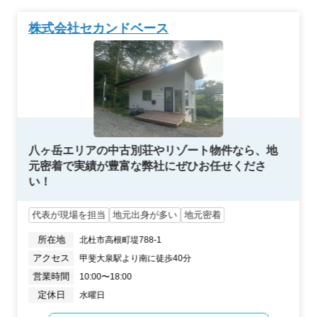
株式会社セカンドベース
八ヶ岳エリアの中古別荘やリゾート物件なら、地
元密着で実績が豊富な弊社にぜひお任せくださ
い！
代表が現場を担当
地元出身が多い
地元密着
所在地
北杜市高根町堤788-1
アクセス
甲斐大泉駅より南に徒歩40分
営業時間
10:00〜18:00
定休日
水曜日