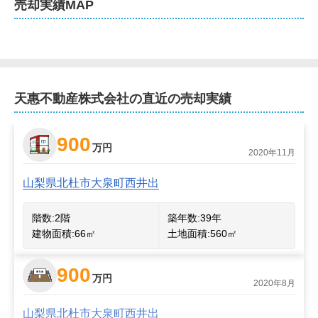
売却
実績MAP
天惠不動産株式会社
の直近の売却実績
900
万円
2020年11月
山梨県北杜市大泉町西井出
階数:
2
階
築年数:
39年
建物面積:
66
㎡
土地面積:
560
㎡
900
万円
2020年8月
山梨県北杜市大泉町西井出