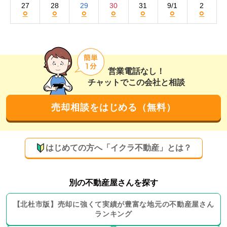
27
28
29
30
31
9/1
2
○
○
○
○
○
○
○
営業電話なし！
チャットでこの会社と相談
売却相談をはじめる（無料）
はじめての方へ「イクラ不動産」とは？
別の不動産屋さんを探す
【
北杜市
版】
売却に強くて実績が豊富な地元の
不動産屋さん
ランキング