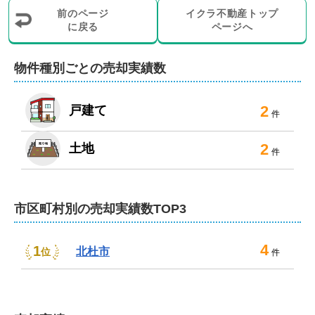
前のページ
イクラ不動産トップ
に戻る
ページへ
物件種別ごとの売却実績数
2
戸建て
件
2
土地
件
市区町村別の売却実績数TOP3
4
1
北杜市
位
件