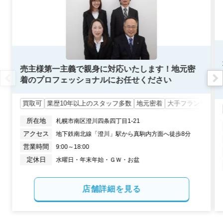
状態:
古家あり
土地面積:
165
㎡
500
万円
2023年11月
北海道札幌市南区石山
売主様第一主義で親身に対応いたします！地元密
着のプロフェッショナルにお任せください
状態:
更地
土地面積:
777
㎡
買取可
業歴10年以上のスタッフ多数
地元密着
大手フランチャイ
1,000
万円
所在地
札幌市南区澄川四条四丁目1-21
2023年10月
アクセス
地下鉄南北線「澄川」駅から真駒内方面へ徒歩8分　
北海道札幌市南区川沿一条二丁目
営業時間
定休日
水曜日・年末年始・ＧＷ・お盆
状態:
更地
土地面積:
200
㎡
店舗詳細を見る
2,300
万円
2023年8月
北海道札幌市中央区南二十一条西十六丁目