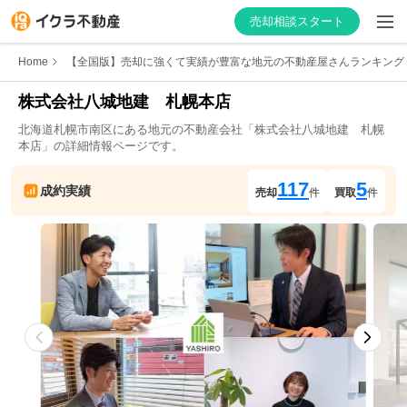
売却相談スタート
Home
【全国版】売却に強くて実績が豊富な地元の不動産屋さんランキング
株式会社八城地建　札幌本店
北海道
札幌市南区
にある地元の不動産会社「
株式会社八城地建　札幌
はじめての方へ
本店
」の詳細情報ページです。
不動産会社を探す
117
5
成約実績
売却
件
買取
件
物件の価格を知る
お家の売却を学ぶ
不動産会社向け情報