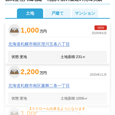
2
3
土地
戸建て
マンション
2
2
2
2
1,000
NEW
2
2
万円
2
2
2026年6月
北海道札幌市南区澄川五条八丁目
2
状態:
更地
土地面積:
231
㎡
2,200
万円
2025年11月
北海道札幌市南区簾舞二条一丁目
状態:
更地
土地面積:
1006
㎡
スクロール出来るようになります
1,000
万円