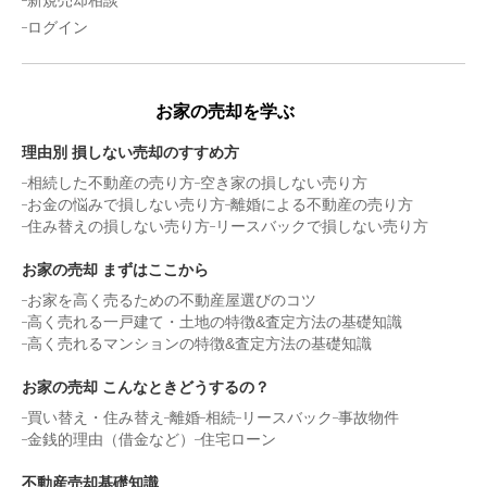
新規売却相談
ログイン
お家の売却を学ぶ
理由別 損しない売却のすすめ方
相続した不動産の売り方
空き家の損しない売り方
お金の悩みで損しない売り方
離婚による不動産の売り方
住み替えの損しない売り方
リースバックで損しない売り方
お家の売却 まずはここから
お家を高く売るための不動産屋選びのコツ
高く売れる一戸建て・土地の特徴&査定方法の基礎知識
高く売れるマンションの特徴&査定方法の基礎知識
お家の売却 こんなときどうするの？
買い替え・住み替え
離婚
相続
リースバック
事故物件
金銭的理由（借金など）
住宅ローン
不動産売却基礎知識