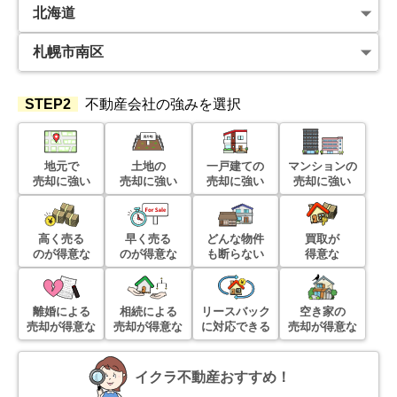
北海道札幌市南区真駒内
状態:
更地
土地面積:
174
㎡
STEP2
不動産会社の強みを選択
1,300
万円
2023年5月
地元で
土地の
一戸建ての
マンションの
北海道札幌市南区川沿六条三丁目
売却に強い
売却に強い
売却に強い
売却に強い
状態:
古家あり
土地面積:
165
㎡
高く売る
早く売る
どんな物件
買取が
のが得意な
のが得意な
も断らない
得意な
70
万円
2023年5月
離婚による
相続による
リースバック
空き家の
北海道札幌市南区中ノ沢
売却が得意な
売却が得意な
に対応できる
売却が得意な
状態:
更地
土地面積:
237
㎡
イクラ不動産おすすめ！