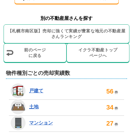
別の不動産屋さんを探す
【
札幌市南区
版】
売却に強くて実績が豊富な地元の
不動産屋
さんランキング
前のページ
イクラ不動産トップ
に戻る
ページへ
物件種別ごとの売却実績数
56
戸建て
件
34
土地
件
27
マンション
件