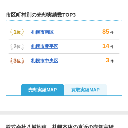
市区町村別の売却実績数TOP3
85
1
札幌市南区
位
件
14
2
札幌市豊平区
位
件
3
3
札幌市中央区
位
件
売却実績MAP
買取実績MAP
2
株式会社八城地建　札幌本店
の直近の売却実績