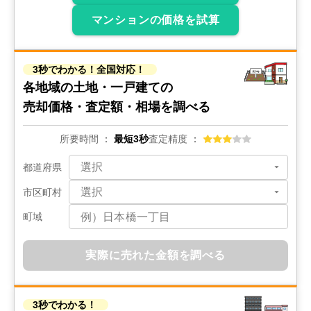
状態:
更地
土地面積:
582
㎡
マンションの価格を試算
1,000
万円
2022年9月
3秒でわかる！全国対応！
北海道札幌市南区藤野一条六丁目
各地域の土地・一戸建ての
売却価格・査定額・相場を調べる
状態:
更地
土地面積:
271
㎡
所要時間
最短3秒
査定精度
100
万円
2022年8月
都道府県
北海道札幌市南区簾舞
市区町村
町域
状態:
更地
土地面積:
378
㎡
実際に売れた金額を調べる
300
万円
2022年8月
北海道札幌市南区藤野二条十丁目
3秒でわかる！