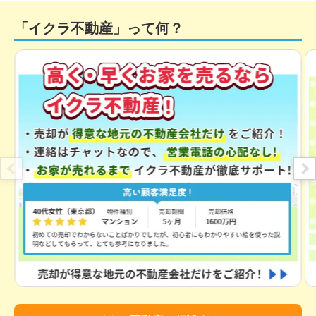
北海道札幌市南区藤野二条五丁目
「イクラ不動産」って何？
状態:
更地
土地面積:
215
㎡
500
万円
2022年3月
北海道小樽市長橋四丁目
状態:
古家あり
土地面積:
330
㎡