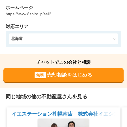
70
ホームページ
万円
2024年6月
https://www.8shiro.jp/sell/
北海道札幌市南区豊滝
対応エリア
状態:
更地
土地面積:
373
㎡
北海道
30
万円
2024年6月
チャットでこの会社と相談
北海道札幌市南区北ノ沢
売却相談をはじめる
無料
状態:
更地
土地面積:
109
㎡
同じ地域の他の不動産屋さんを見る
2,600
万円
2023年12月
イエステーション札幌南店 株式会社イエシア
北海道札幌市南区澄川四条二丁目