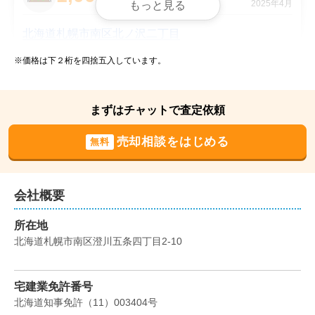
2025年4月
もっと見る
北海道札幌市南区北ノ沢二丁目
※価格は下２桁を四捨五入しています。
状態:
更地
土地面積:
460
㎡
2,000
まずはチャットで査定依頼
万円
2024年11月
売却相談をはじめる
無料
北海道札幌市豊平区福住二条八丁目
状態:
更地
土地面積:
264
㎡
会社概要
3,000
所在地
万円
2024年10月
北海道札幌市南区澄川五条四丁目2-10
北海道札幌市北区新琴似十二条三丁目
宅建業免許番号
状態:
更地
土地面積:
275
㎡
北海道知事免許
（
11
）
003404
号