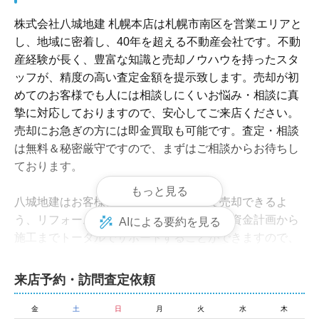
株式会社八城地建 札幌本店は札幌市南区を営業エリアと
し、地域に密着し、40年を超える不動産会社です。不動
産経験が長く、豊富な知識と売却ノウハウを持ったスタ
ッフが、精度の高い査定金額を提示致します。売却が初
めてのお客様でも人には相談しにくいお悩み・相談に真
摯に対応しておりますので、安心してご来店ください。
売却にお急ぎの方には即金買取も可能です。査定・相談
は無料＆秘密厳守ですので、まずはご相談からお待ちし
ております。

もっと見る
八城地建はお客様の物件をより高価格で売却できるよ
う、リフォームの提案が可能です。弊社は資金計画から
AIによる要約を見る
施工までトータルでサポートすることができますので、
お客様のご要望をお聞かせください。また不要な家具の
処分や、相続のご相談、次の住み替え先のご案内など、
来店予約・訪問査定依頼
売却時に必要な作業や手続きもワンストップでお任せい
ただけます。地域専門で40年営業している実績と安心
金
土
日
月
火
水
木