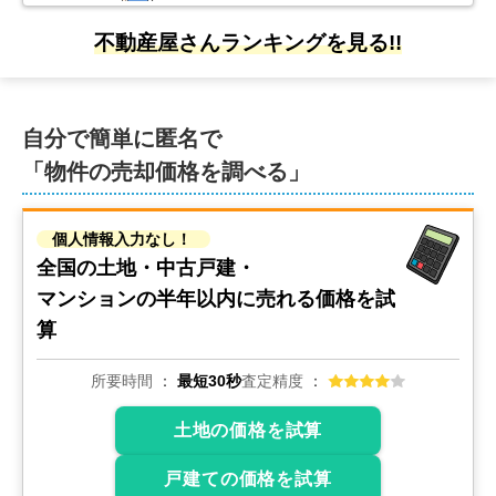
50
万円
2023年1月
不動産屋さんランキングを見る!!
北海道札幌市南区藤野五条七丁目
自分で簡単に匿名で
状態:
更地
土地面積:
288
㎡
「物件の売却価格を調べる」
1,000
万円
2022年10月
個人情報入力なし！
北海道札幌市南区藤野一条六丁目
全国の土地・中古戸建・
マンションの
半年以内に売れる価格を試
状態:
更地
土地面積:
271
㎡
算
200
所要時間
最短30秒
査定精度
万円
2022年10月
土地の価格を試算
北海道札幌市南区簾舞
戸建ての価格を試算