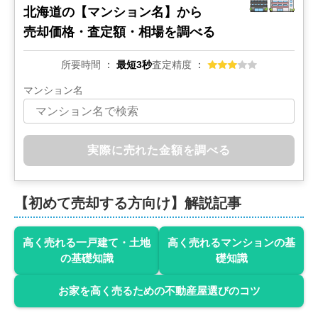
北海道の
【マンション名】から
状態:
更地
土地面積:
391
㎡
売却価格・査定額・相場を調べる
2,800
所要時間
最短3秒
査定精度
万円
2022年6月
マンション名
北海道札幌市豊平区西岡二条四丁目
状態:
更地
土地面積:
230
㎡
実際に売れた金額を調べる
1,700
万円
2022年5月
【初めて売却する方向け】解説記事
北海道札幌市清田区真栄四条四丁目
高く売れる一戸建て・土地
高く売れるマンションの基
の基礎知識
礎知識
状態:
更地
土地面積:
238
㎡
お家を高く売るための不動産屋選びのコツ
1,000
万円
2022年5月