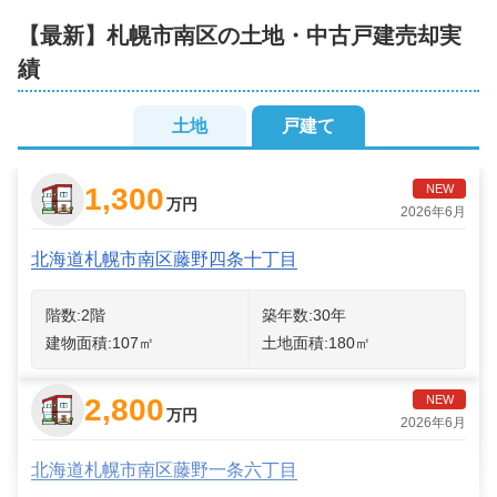
【最新】
札幌市南区
の土地・中古戸建売却実
績
土地
戸建て
1,300
NEW
万円
2026年6月
北海道札幌市南区藤野四条十丁目
階数:
2
階
築年数:
30年
建物面積:
107
㎡
土地面積:
180
㎡
2,800
NEW
万円
2026年6月
北海道札幌市南区藤野一条六丁目