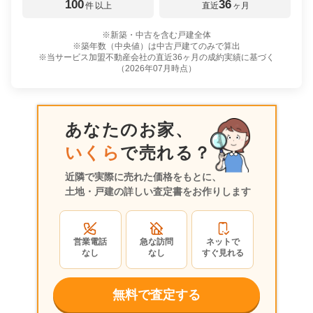
100
36
件
以上
直近
ヶ月
※新築・中古を含む戸建全体
※築年数（中央値）は中古戸建てのみで算出
※当サービス加盟不動産会社の直近36ヶ月の成約実績に基づく
（
2026年07月
時点）
あなたのお家、
いくら
で売れる？
近隣で実際に売れた価格をもとに、
土地・戸建の詳しい査定書をお作りします
営業電話
急な訪問
ネットで
なし
なし
すぐ見れる
無料で査定する