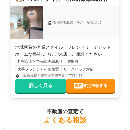
建物面積:
136
㎡
土地面積:
351
㎡
2,300
地下鉄南北線「平岸」駅徒歩8分
万円
2026年2月
北海道札幌市南区石山一条六丁目
地域密着の営業スタイル！フレンドリーでアット
ホームな弊社にぜひご来店、ご相談ください
階数:
2
階
築年数:
17年
札幌市南区で売却実績あり
買取可
建物面積:
154
㎡
土地面積:
283
㎡
大手フランチャイズ加盟
リースバック対応
北海道札幌市豊平区平岸三条二丁目4-18
800
万円
2026年2月
詳しく見る
査定依頼する
無料
北海道札幌市南区簾舞二条二丁目
階数:
2
階
築年数:
30年
不動産の査定で
建物面積:
89
㎡
土地面積:
172
㎡
よくある相談