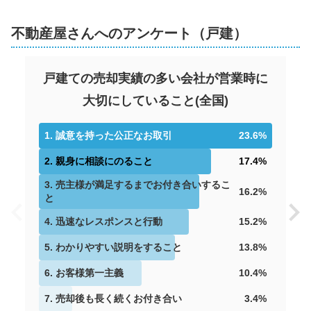
不動産屋さんへのアンケート（戸建）
戸建ての売却実績の多い会社が営業時に
大切にしていること
(
全国
)
1
.
誠意を持った公正なお取引
23.6
%
2
.
親身に相談にのること
17.4
%
3
.
売主様が満足するまでお付き合いするこ
16.2
%
と
4
.
迅速なレスポンスと行動
15.2
%
5
.
わかりやすい説明をすること
13.8
%
6
.
お客様第一主義
10.4
%
7
.
売却後も長く続くお付き合い
3.4
%