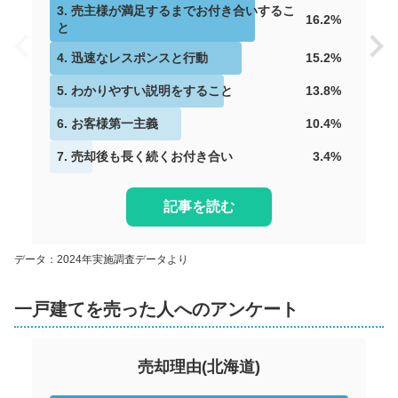
3
.
売主様が満足するまでお付き合いするこ
16.2
%
と
4
.
迅速なレスポンスと行動
15.2
%
5
.
わかりやすい説明をすること
13.8
%
6
.
お客様第一主義
10.4
%
7
.
売却後も長く続くお付き合い
3.4
%
記事を読む
データ：2024年実施調査データより
一戸建てを売った人へのアンケート
売却理由
(
北海道
)