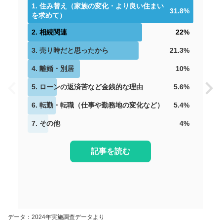
1
.
住み替え（家族の変化・より良い住まい
31.8
%
を求めて）
2
.
相続関連
22
%
3
.
売り時だと思ったから
21.3
%
4
.
離婚・別居
10
%
5
.
ローンの返済苦など金銭的な理由
5.6
%
6
.
転勤・転職（仕事や勤務地の変化など）
5.4
%
7
.
その他
4
%
記事を読む
データ：2024年実施調査データより