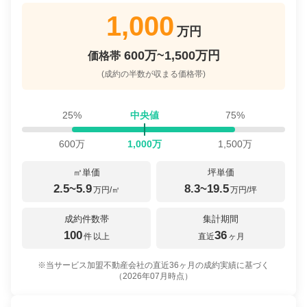
1,000
万円
600万~1,500万円
価格帯
(成約の半数が収まる価格帯)
25%
中央値
75%
600
万
1,000
万
1,500
万
㎡単価
坪単価
2.5~5.9
8.3~19.5
万円/㎡
万円/坪
成約件数帯
集計期間
100
36
件
以上
直近
ヶ月
※当サービス加盟不動産会社の直近36ヶ月の成約実績に基づく
（
2026年07月
時点）