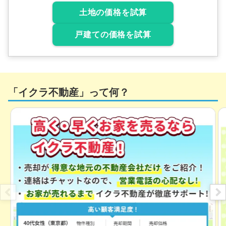
2
2
2
土地の価格を試算
2
3
1,100
NEW
2
万円
2026年5月
戸建ての価格を試算
北海道札幌市南区真駒内
階数:
2
階
築年数:
37年
建物面積:
124
㎡
土地面積:
214
㎡
「イクラ不動産」って何？
1,200
NEW
万円
2026年5月
北海道札幌市南区真駒内
階数:
2
階
築年数:
37年
建物面積:
176
㎡
土地面積:
193
㎡
600
万円
2026年4月