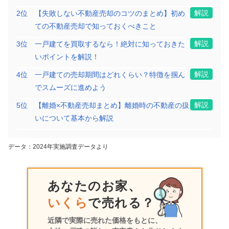
建物面積:
125
㎡
土地面積:
371
㎡
解説
2
位
【失敗しない不動産売却のコツのまとめ】初め
ての不動産売却で知っておくべきこと
3,000
万円
2025年12月
解説
3
位
一戸建てを買取するなら！絶対に知っておきた
いポイントを解説！
北海道札幌市南区真駒内
解説
4
位
一戸建ての売却期間はどれくらい？特徴を掴ん
でスムーズに進めよう
階数:
2
階
築年数:
15年
建物面積:
128
㎡
土地面積:
245
㎡
解説
5
位
【離婚×不動産売却まとめ】離婚時の不動産の扱
いについて基本から解説
700
万円
2025年11月
データ：2024年実施調査データより
北海道札幌市南区藤野六条九丁目
あなたのお家、
階数:
2
階
築年数:
46年
建物面積:
119
㎡
土地面積:
263
㎡
いくら
で売れる？
近隣で実際に売れた価格をもとに、