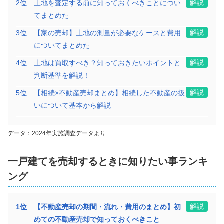
北海道札幌市南区豊滝一丁目
解説
2
位
土地を査定する前に知っておくべきことについ
てまとめた
階数:
2
階
築年数:
50年
解説
3
位
【家の売却】土地の測量が必要なケースと費用
建物面積:
144
㎡
土地面積:
242
㎡
についてまとめた
解説
4
位
土地は買取すべき？知っておきたいポイントと
400
万円
2025年12月
判断基準を解説！
解説
5
位
【相続×不動産売却まとめ】相続した不動産の扱
北海道札幌市南区藤野五条四丁目
いについて基本から解説
階数:
2
階
築年数:
38年
建物面積:
90
㎡
土地面積:
177
㎡
データ：2024年実施調査データより
1,300
一戸建て
を売却するときに知りたい事ランキ
万円
2025年12月
ング
北海道札幌市南区川沿一条六丁目
解説
1
位
【不動産売却の期間・流れ・費用のまとめ】初
階数:
2
階
築年数:
32年
めての不動産売却で知っておくべきこと