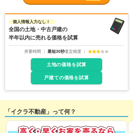
2,100
万円
2025年7月
個人情報入力なし！
北海道札幌市南区藤野二条八丁目
全国の土地・中古戸建の
半年以内に売れる価格を試算
階数:
2
階
築年数:
19年
建物面積:
115
㎡
土地面積:
354
㎡
所要時間
最短30秒
査定精度
土地の価格を試算
戸建ての価格を試算
「イクラ不動産」って何？