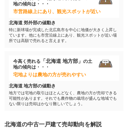
地
の傾向は・・・
市営路線上にあり、観光スポットが近い
800
万円
2025年9月
北海道
郊外部の値動き
特に新球場が完成した北広島市を中心に地価が大きく上昇し
北海道札幌市南区簾舞四条六丁目
ています。他にも市営沿線上にあり、観光スポットが近い場
所では高額で売れると言えます。
階数:
2
階
築年数:
31年
建物面積:
108
㎡
土地面積:
221
㎡
「
北海道
地方部」
今高く売れる
の
土
地
の傾向は・・・
900
万円
2025年9月
宅地よりは農地の方が売れやすい
北海道札幌市南区石山一条七丁目
北海道
地方部の値動き
地方では宅地の取引はほとんどなく、農地の方が売却できる
可能性があります。それでも農作物の栽培が盛んな地域でも
階数:
2
階
築年数:
42年
ない限りは売却はかなり難しいでしょう。
建物面積:
127
㎡
土地面積:
213
㎡
1,100
北海道
の
中古一戸建て
売却動向を解説
万円
2025年9月