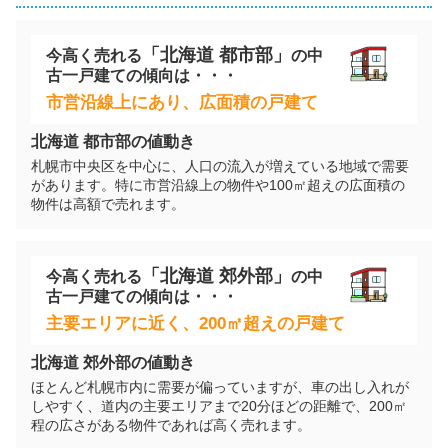
北海道札幌市南区南沢三条二丁目
「
北海道
都市部」
今高く売れる
の
中
古一戸建て
の傾向は・・・
階数:
2
階
築年数:
36年
市営沿線上にあり、広面積の戸建て
建物面積:
133
㎡
土地面積:
226
㎡
北海道
都市部の値動き
札幌市中央区を中心に、人口の流入が増えている地域で需要
300
万円
があります。特に市営沿線上の物件や100㎡超えの広面積の
2025年9月
物件は高額で売れます。
北海道札幌市南区豊滝二丁目
「
北海道
郊外部」
今高く売れる
の
中
階数:
2
階
築年数:
49年
古一戸建て
の傾向は・・・
建物面積:
112
㎡
土地面積:
279
㎡
主要エリアに近く、200㎡超えの戸建て
1,100
北海道
郊外部の値動き
万円
2025年9月
ほとんど札幌市内に需要が偏っていますが、車の出し入れが
しやすく、道内の主要エリアまで20分ほどの距離で、200㎡
北海道札幌市南区川沿一条六丁目
程の広さがある物件であれば高く売れます。