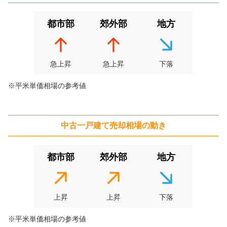
階数:
2
階
築年数:
10年
建物面積:
91
㎡
土地面積:
170
㎡
都市部
郊外部
地方
3,800
万円
2026年4月
急上昇
急上昇
下落
北海道札幌市南区南三十一条西八丁目
※平米単価相場の参考値
階数:
2
階
築年数:
5年
建物面積:
123
㎡
土地面積:
248
㎡
中古一戸建て
売却相場の動き
1,200
万円
2026年3月
都市部
郊外部
地方
北海道札幌市南区南沢二条一丁目
上昇
上昇
下落
階数:
2
階
築年数:
36年
建物面積:
117
㎡
土地面積:
208
㎡
※平米単価相場の参考値