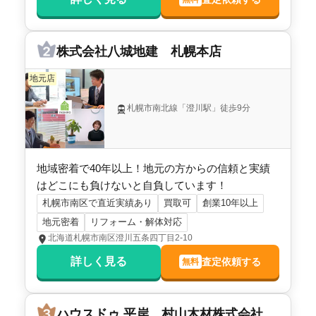
北海道札幌市南区藤野五条四丁目
階数:
2
階
築年数:
39年
株式会社八城地建 札幌本店
建物面積:
95
㎡
土地面積:
180
㎡
地元店
1,200
札幌市南北線「澄川駅」徒歩9分
万円
2026年3月
北海道札幌市南区北ノ沢三丁目
地域密着で40年以上！地元の方からの信頼と実績
階数:
2
階
築年数:
34年
はどこにも負けないと自負しています！
建物面積:
120
㎡
土地面積:
342
㎡
札幌市南区で直近実績あり
買取可
創業10年以上
地元密着
リフォーム・解体対応
900
北海道札幌市南区澄川五条四丁目2-10
万円
2026年3月
詳しく見る
査定依頼する
無料
北海道札幌市南区藤野四条九丁目
ハウスドゥ 平岸 村山木材株式会社
階数:
2
階
築年数:
34年