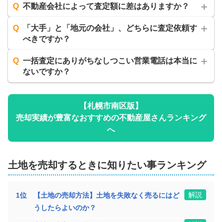
600
Q
不動産会社によって査定額に差はありますか？
万円
2026年2月
Q
「大手」と「地元の会社」、どちらに査定依頼す
北海道札幌市南区川沿十七条一丁目
べきですか？
階数:
2
階
築年数:
45年
Q
一括査定にありがちなしつこい営業電話は本当に
ないですか？
建物面積:
126
㎡
土地面積:
138
㎡
1,500
万円
【
札幌市南区
版】
2025年12月
売却実績が豊富なおすすめの不動産屋さんランキング
北海道札幌市南区石山三条六丁目
へ
階数:
2
階
築年数:
42年
土地
を売却するときに知りたい事ランキング
建物面積:
109
㎡
土地面積:
226
㎡
500
解説
1
位
【土地の売却方法】土地を失敗なく売るにはど
万円
2025年12月
うしたらよいのか？