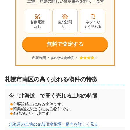
700
土地・戸建の詳しい査定書をお作りします
万円
2025年11月
北海道札幌市南区藤野一条六丁目
営業電話
急な訪問
ネットで
なし
なし
すぐ見れる
階数:
2
階
築年数:
35年
建物面積:
168
㎡
土地面積:
232
㎡
無料で査定する
3,200
万円
所要時間 ：
約3分
査定精度 ：
2025年10月
北海道札幌市南区川沿一条六丁目
札幌市南区の高く売れる物件の特徴
階数:
2
階
築年数:
55年
建物面積:
142
㎡
土地面積:
291
㎡
今「北海道」で高く売れる土地の特徴
主要沿線上にある物件です。
500
商業施設が近くにある物件です。
万円
面積が広い土地です。
2025年10月
北海道の土地の売却価格相場・動向を詳しく見る
北海道札幌市南区藤野四条九丁目