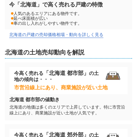
今「北海道」で高く売れる戸建の特徴
階数:
2
階
築年数:
60年
人気のあるエリアにある物件です。
延べ床面積が広い
建物面積:
87
㎡
土地面積:
352
㎡
車の出し入れがしやすい物件です。
北海道の戸建の売却価格相場・動向を詳しく見る
500
万円
2025年10月
北海道
の
土地
売却動向を解説
北海道札幌市南区南沢一条三丁目
階数:
2
階
築年数:
49年
「
北海道
都市部」
今高く売れる
の
土
建物面積:
82
㎡
土地面積:
157
㎡
地
の傾向は・・・
市営沿線上にあり、商業施設が近い土地
800
万円
北海道
都市部の値動き
2025年9月
北海道の地価は多くのエリアで上昇しています。特に市営沿
北海道札幌市南区石山三条五丁目
線上にあり、商業施設が近い土地が人気です。
階数:
2
階
築年数:
43年
「
北海道
郊外部」
今高く売れる
の
土
建物面積:
127
㎡
土地面積:
216
㎡