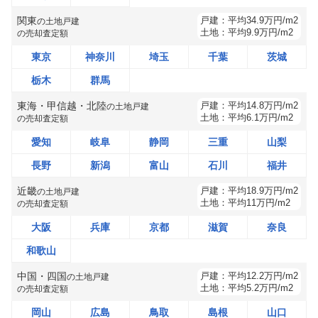
関東
戸建：
平均
34.9
万円/m2
の
土地戸建
土地：
平均
9.9
万円/m2
の売却査定額
東京
神奈川
埼玉
千葉
茨城
栃木
群馬
東海・甲信越・北陸
戸建：
平均
14.8
万円/m2
の
土地戸建
土地：
平均
6.1
万円/m2
の売却査定額
愛知
岐阜
静岡
三重
山梨
長野
新潟
富山
石川
福井
近畿
戸建：
平均
18.9
万円/m2
の
土地戸建
土地：
平均
11
万円/m2
の売却査定額
大阪
兵庫
京都
滋賀
奈良
和歌山
中国・四国
戸建：
平均
12.2
万円/m2
の
土地戸建
土地：
平均
5.2
万円/m2
の売却査定額
岡山
広島
鳥取
島根
山口