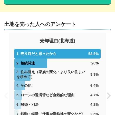
土地を売った人へのアンケート
売却理由
(
北海道
)
1
.
売り時だと思ったから
52.5
%
2
.
相続関連
20
%
3
.
住み替え（家族の変化・より良い住まい
9.9
%
を求めて）
4
.
その他
6.4
%
5
.
ローンの返済苦など金銭的な理由
4.7
%
6
.
離婚・別居
4.2
%
7
.
転勤・転職（仕事や勤務地の変化など）
2.5
%