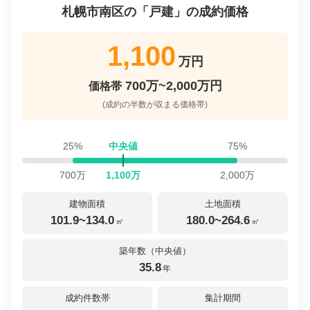
札幌市南区
の「
戸建
」の成約価格
1,100
万円
700万~2,000万円
価格帯
(成約の半数が収まる価格帯)
25%
中央値
75%
700
万
1,100
万
2,000
万
建物面積
土地面積
101.9~134.0
180.0~264.6
㎡
㎡
築年数（中央値）
35.8
年
成約件数帯
集計期間