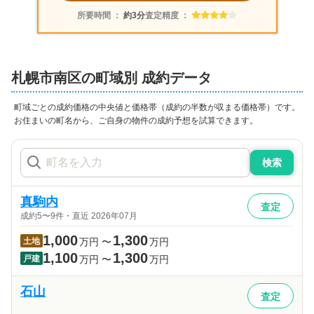
所要時間 ：
約3分
査定精度 ：
札幌市南区
の町域別 成約データ
町域ごとの成約価格の中央値と価格帯（成約の半数が収まる価格帯）です。
お住まいの町名から、ご自身の物件の成約予想を試算できます。
検索
真駒内
査定
成約5〜9件・直近 2026年07月
1,000
1,300
土地
万円
〜
万円
1,100
1,300
戸建
万円
〜
万円
石山
査定