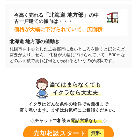
階数:
2
階
築年数:
39年
「
北海道
地方部」
今高く売れる
の
中
建物面積:
117
㎡
土地面積:
374
㎡
古一戸建て
の傾向は・・・
価格が大幅に下げられていて、広面積
1,000
万円
2025年7月
北海道
地方部の値動き
札幌市を中心とした主要都市に近いところを除くとほとんど
北海道札幌市南区石山三条五丁目
需要がありません。 価格が大幅に下げられていて、500㎡な
どの広面積であれば何とか売れるというのが現状です。
階数:
2
階
築年数:
37年
建物面積:
142
㎡
土地面積:
246
㎡
当てはまらなくても
1,000
イクラなら大丈夫
万円
2025年7月
イクラはどんな条件の物件でも最後まで
北海道札幌市南区常盤三条二丁目
寄り添います。まずはお気軽にご相談ください。
チャットで相談＆
電話営業なし！
階数:
2
階
築年数:
33年
建物面積:
135
㎡
土地面積:
265
㎡
売却相談スタート
無料