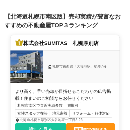
900
万円
2026年3月
【
北海道札幌市南区
版】売却実績が豊富なお
北海道札幌市南区藤野一条七丁目
すすめの不動産屋TOP３ランキング
階数:
2
階
築年数:
38年
株式会社SUMiTAS 札幌厚別店
建物面積:
234
㎡
土地面積:
334
㎡
300
万円
札幌市東西線「大谷地駅」徒歩7分
2026年3月
北海道札幌市南区南沢六条三丁目
より高く、早い売却が目指せるこだわりの広告掲
階数:
2
階
築年数:
53年
載！住まいのご相談ならお任せください
建物面積:
117
㎡
土地面積:
185
㎡
札幌市南区で直近実績多数
買取可
女性スタッフ在籍
地元密着
リフォーム・解体対応
1,000
万円
北海道札幌市厚別区大谷地東一丁目3-23
2026年3月
詳しく見る
査定依頼する
無料