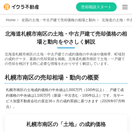
売却相談スタート
Home
全国の土地・中古戸建て売却価格の相場と動向
北海道の土地・中
北海道
札幌市南区
の土地・中古戸建て売却価格の相
場と動向をやさしく解説
はじめての方へ
北海道
札幌市南区
の土地・中古戸建ての成約価格の中央値や価格帯、町域別
の成約データ、最新の売却実績を掲載。
北海道
札幌市南区
で土地・一戸建て
不動産会社を探す
の売却を検討する時に必要な情報をわかりやすく解説しています。
物件の価格を知る
札幌市南区
の売却相場・動向の概要
お家の売却を学ぶ
札幌市南区
の
土地成約価格の中央値は1,000万円（100件以上）、戸建て成
約価格の中央値は1,100万円（新築・中古含む・100件以上）
です。当サー
ビス加盟不動産会社の直近36ヶ月の成約実績に基づきます
（2026年07月時
不動産会社向け情報
点）。
札幌市南区
の「
土地
」の成約価格