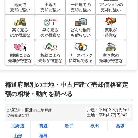
地元で
土地の
一戸建ての
マンションの
売却に強い
売却に強い
売却に強い
売却に強い
高く売る
早く売る
どんな物件
買取が
のが得意な
のが得意な
も断らない
得意な
離婚による
相続による
リースバック
空き家の
売却が得意な
売却が得意な
に対応できる
売却が得意な
都道府県別の土地・中古戸建て売却価格査定
額の相場・動向を調べる
北海道・東北
戸建：
平均
13.3
万円/m2
の
土地戸建
土地：
平均
4.2
万円/m2
の売却査定額
北海道
青森
岩手
秋田
宮城
山形
福島