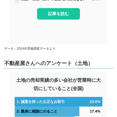
記事を読む
データ：2024年実施調査データより
不動産屋さんへのアンケート（土地）
土地の売却実績の多い会社が営業時に大
切にしていること
(
全国
)
1
.
誠意を持った公正なお取引
23.6
%
2
.
親身に相談にのること
17.4
%