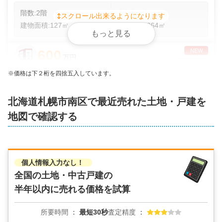
階数:
2
階
築年数:
6年
スクロール出来るようになります
建物面積:
127
㎡
土地面積:
264
㎡
もっと見る
600
NEW
万円
2026年5月
※価格は下２桁を四捨五入しています。
北海道札幌市南区南沢二条四丁目
北海道
札幌市南区
で最近売れた土地・戸建を
階数:
2
階
築年数:
35年
地図で確認する
建物面積:
96
㎡
土地面積:
165
㎡
300
NEW
万円
2026年5月
個人情報入力なし！
3
全国の土地・中古戸建の
北海道札幌市南区藤野六条六丁目
半年以内に売れる価格を試算
2
階数:
2
階
築年数:
52年
所要時間
最短30秒
査定精度
建物面積:
92
㎡
土地面積:
218
㎡