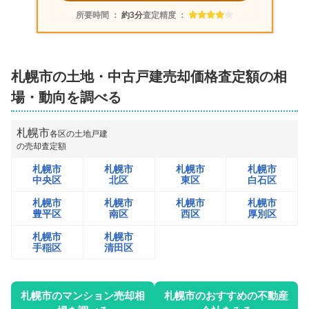
所要時間 ：
約3分
査定精度 ：
札幌市
の土地・中古戸建売却価格査定額の相
場・動向を調べる
札幌市
各区の土地戸建
の売却査定額
札幌市
札幌市
札幌市
札幌市
中央区
北区
東区
白石区
札幌市
札幌市
札幌市
札幌市
豊平区
南区
西区
厚別区
札幌市
札幌市
手稲区
清田区
札幌市
のマンション売却相
札幌市
のおすすめの不動産