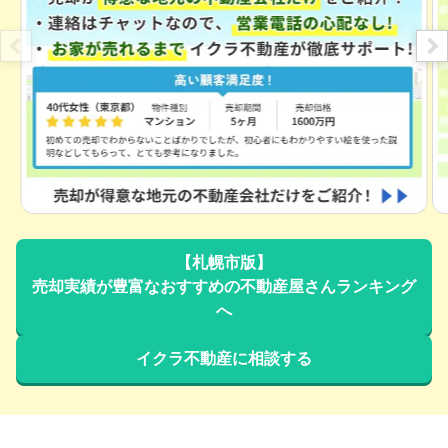
状態:
更地
土地面積:
266
㎡
2,100
NEW
万円
2026年6月
北海道札幌市厚別区もみじ台西五丁目
状態:
更地
土地面積:
326
㎡
2,100
NEW
【札幌市版】
万円
2026年6月
売却実績が豊富なおすすめの不動産屋さんランキング
へ
北海道札幌市白石区北郷一条九丁目
イクラ不動産に相談する
状態:
更地
土地面積:
198
㎡
800
NEW
万円
2026年6月