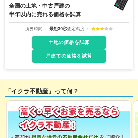
全国の土地・中古戸建の
2
半年以内に売れる価格を試算
1,500
NEW
万円
2
2026年6月
所要時間
最短30秒
査定精度
北海道札幌市東区伏古十条五丁目
土地の価格を試算
状態:
更地
土地面積:
147
㎡
戸建ての価格を試算
1,400
NEW
万円
2026年6月
北海道札幌市手稲区新発寒五条二丁目
「イクラ不動産」って何？
状態:
更地
土地面積:
155
㎡
4,100
NEW
万円
2026年6月
北海道札幌市豊平区平岸一条十一丁目