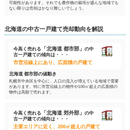
可能性があります。それでも農作物の栽培が盛んな地域でも
ない限りは売却はかなり難しいでしょう。
北海道
の
中古一戸建て
売却動向を解説
「
北海道
都市部」
今高く売れる
の
中
古一戸建て
の傾向は・・・
市営沿線上にあり、広面積の戸建て
北海道
都市部の値動き
札幌市中央区を中心に、人口の流入が増えている地域で需要
があります。特に市営沿線上の物件や100㎡超えの広面積の
物件は高額で売れます。
「
北海道
郊外部」
今高く売れる
の
中
古一戸建て
の傾向は・・・
主要エリアに近く、200㎡超えの戸建て