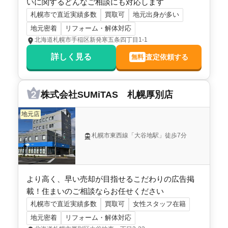
いに関するどんなご相談にも対応します
状態:
更地
土地面積:
242
㎡
札幌市で直近実績多数
買取可
地元出身が多い
地元密着
リフォーム・解体対応
1,300
NEW
北海道札幌市手稲区新発寒五条四丁目1-1
万円
2026年5月
詳しく見る
査定依頼する
無料
北海道札幌市北区新琴似九条十三丁目
株式会社SUMiTAS 札幌厚別店
状態:
更地
土地面積:
161
㎡
地元店
2,500
NEW
万円
2026年5月
札幌市東西線「大谷地駅」徒歩7分
北海道札幌市白石区平和通十六丁目北
状態:
更地
土地面積:
265
㎡
より高く、早い売却が目指せるこだわりの広告掲
載！住まいのご相談ならお任せください
札幌市で直近実績多数
買取可
女性スタッフ在籍
2,000
NEW
万円
2026年5月
地元密着
リフォーム・解体対応