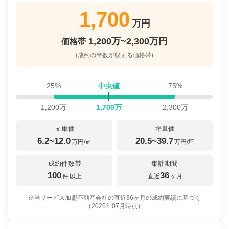
1,700
万円
1,200万~2,300万円
価格帯
(成約の半数が収まる価格帯)
25%
中央値
75%
1,200
万
1,700
万
2,300
万
㎡単価
坪単価
6.2~12.0
20.5~39.7
万円/㎡
万円/坪
成約件数帯
集計期間
100
36
件
以上
直近
ヶ月
※当サービス加盟不動産会社の直近36ヶ月の成約実績に基づく
（
2026年07月
時点）