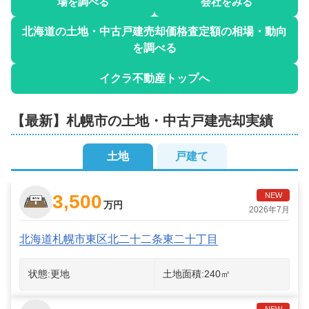
場を調べる
会社をみる
北海道
の土地・中古戸建売却価格査定額の相場・動向
を調べる
イクラ不動産トップへ
【最新】
札幌市
の土地・中古戸建売却実績
土地
戸建て
3,500
NEW
万円
2026年7月
北海道札幌市東区北二十二条東二十丁目
状態:
更地
土地面積:
240
㎡
NEW