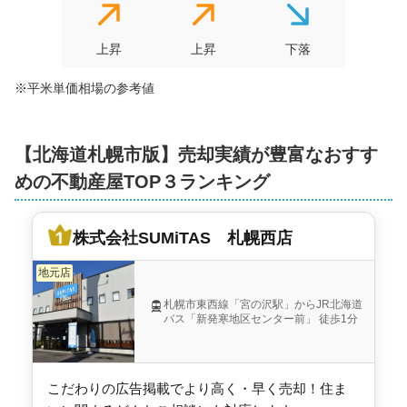
100
NEW
万円
2026年6月
上昇
上昇
下落
北海道札幌市北区篠路町上篠路
※平米単価相場の参考値
状態:
更地
土地面積:
244
㎡
【
北海道札幌市
版】売却実績が豊富なおすす
1,900
NEW
めの不動産屋TOP３ランキング
万円
2026年5月
北海道札幌市東区北三十四条東二十四丁目
株式会社SUMiTAS 札幌西店
地元店
状態:
更地
土地面積:
152
㎡
札幌市東西線「宮の沢駅」からJR北海道
バス「新発寒地区センター前」 徒歩1分
1,800
NEW
万円
2026年5月
北海道札幌市豊平区福住三条十一丁目
こだわりの広告掲載でより高く・早く売却！住ま