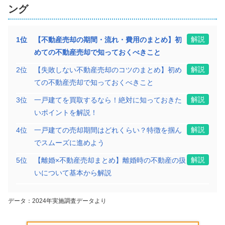
ング
解説
1
位
【不動産売却の期間・流れ・費用のまとめ】初
めての不動産売却で知っておくべきこと
解説
2
位
【失敗しない不動産売却のコツのまとめ】初め
ての不動産売却で知っておくべきこと
解説
3
位
一戸建てを買取するなら！絶対に知っておきた
いポイントを解説！
解説
4
位
一戸建ての売却期間はどれくらい？特徴を掴ん
でスムーズに進めよう
解説
5
位
【離婚×不動産売却まとめ】離婚時の不動産の扱
いについて基本から解説
データ：2024年実施調査データより