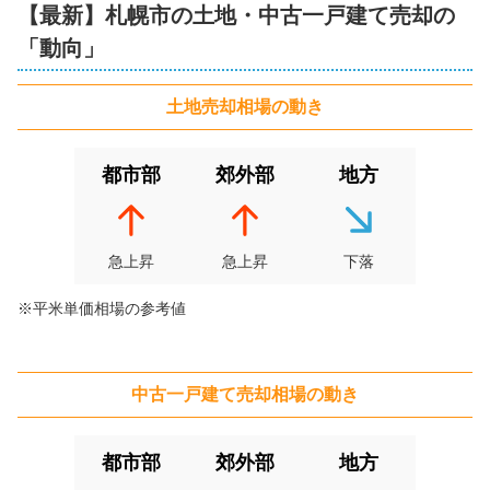
【最新】
札幌市
の土地・中古一戸建て売却の
北海道札幌市北区篠路七条五丁目
「動向」
状態:
更地
土地面積:
200
㎡
土地
売却相場の動き
1,000
NEW
万円
都市部
郊外部
地方
2026年6月
北海道札幌市南区澄川五条八丁目
急上昇
急上昇
下落
状態:
更地
土地面積:
231
㎡
※平米単価相場の参考値
100
NEW
万円
2026年6月
中古一戸建て
売却相場の動き
北海道札幌市南区石山
状態:
更地
土地面積:
281
㎡
都市部
郊外部
地方