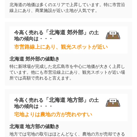
北海道の地価は多くのエリアで上昇しています。特に市営沿
線上にあり、商業施設が近い土地が人気です。
「
北海道
郊外部」
今高く売れる
の
土
地
の傾向は・・・
市営路線上にあり、観光スポットが近い
北海道
郊外部の値動き
特に新球場が完成した北広島市を中心に地価が大きく上昇し
ています。他にも市営沿線上にあり、観光スポットが近い場
所では高額で売れると言えます。
「
北海道
地方部」
今高く売れる
の
土
地
の傾向は・・・
宅地よりは農地の方が売れやすい
北海道
地方部の値動き
地方では宅地の取引はほとんどなく、農地の方が売却できる