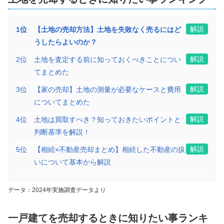
解説
1
位
【土地の売却方法】土地を失敗なく売るにはど
うしたらよいのか？
解説
2
位
土地を査定する前に知っておくべきことについ
てまとめた
解説
3
位
【家の売却】土地の測量が必要なケースと費用
についてまとめた
解説
4
位
土地は買取すべき？知っておきたいポイントと
判断基準を解説！
解説
5
位
【相続×不動産売却まとめ】相続した不動産の扱
いについて基本から解説
データ：2024年実施調査データより
一戸建て
を売却するときに知りたい事ランキ