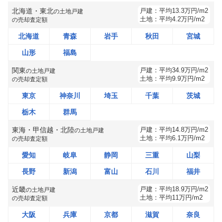
北海道・東北
戸建：
平均
13.3
万円/m2
の
土地戸建
土地：
平均
4.2
万円/m2
の売却査定額
北海道
青森
岩手
秋田
宮城
山形
福島
関東
戸建：
平均
34.9
万円/m2
の
土地戸建
土地：
平均
9.9
万円/m2
の売却査定額
東京
神奈川
埼玉
千葉
茨城
栃木
群馬
東海・甲信越・北陸
戸建：
平均
14.8
万円/m2
の
土地戸建
土地：
平均
6.1
万円/m2
の売却査定額
愛知
岐阜
静岡
三重
山梨
長野
新潟
富山
石川
福井
近畿
戸建：
平均
18.9
万円/m2
の
土地戸建
土地：
平均
11
万円/m2
の売却査定額
大阪
兵庫
京都
滋賀
奈良