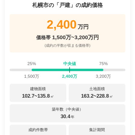
札幌市
の「
戸建
」の成約価格
2,400
万円
1,500万~3,200万円
価格帯
(成約の半数が収まる価格帯)
25%
中央値
75%
1,500
万
2,400
万
3,200
万
建物面積
土地面積
102.7~135.8
163.2~228.8
㎡
㎡
築年数（中央値）
30.4
年
成約件数帯
集計期間