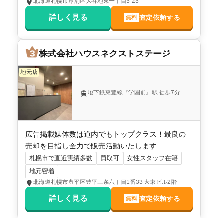
北海道札幌市厚別区大谷地東一丁目3-23
北海道札幌市北区北二十六条西十三丁目
詳しく見る
査定依頼する
無料
状態:
更地
土地面積:
149
㎡
株式会社ハウスネクストステージ
1,600
NEW
万円
2026年5月
地元店
北海道札幌市手稲区前田七条十丁目
地下鉄東豊線『学園前』駅 徒歩7分
状態:
更地
土地面積:
213
㎡
広告掲載媒体数は道内でもトップクラス！最良の
売却を目指し全力で販売活動いたします
札幌市で直近実績多数
買取可
女性スタッフ在籍
地元密着
北海道札幌市豊平区豊平三条六丁目1番33 大東ビル2階
詳しく見る
査定依頼する
無料