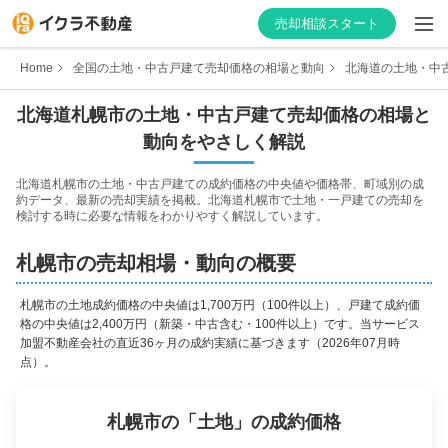
売却相談スタート
Home
全国の土地・中古戸建て売却価格の相場と動向
北海道の土地・中
北海道
札幌市
の土地・中古戸建て売却価格の相場と
動向をやさしく解説
はじめての方へ
北海道
札幌市
の土地・中古戸建ての成約価格の中央値や価格帯、町域別の成
約データ、最新の売却実績を掲載。
北海道
札幌市
で土地・一戸建ての売却を
不動産会社を探す
検討する時に必要な情報をわかりやすく解説しています。
物件の価格を知る
札幌市
の売却相場・動向の概要
お家の売却を学ぶ
札幌市
の
土地成約価格の中央値は1,700万円（100件以上）、戸建て成約価
格の中央値は2,400万円（新築・中古含む・100件以上）
です。当サービス
加盟不動産会社の直近36ヶ月の成約実績に基づきます
（2026年07月時
不動産会社向け情報
点）。
札幌市
の「
土地
」の成約価格