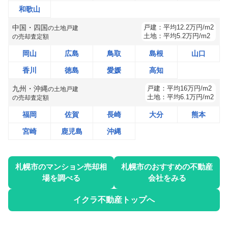
和歌山
中国・四国
戸建：
平均
12.2
万円/m2
の
土地戸建
土地：
平均
5.2
万円/m2
の売却査定額
岡山
広島
鳥取
島根
山口
香川
徳島
愛媛
高知
九州・沖縄
戸建：
平均
16
万円/m2
の
土地戸建
土地：
平均
6.1
万円/m2
の売却査定額
福岡
佐賀
長崎
大分
熊本
宮崎
鹿児島
沖縄
札幌市
のマンション売却相
札幌市
のおすすめの不動産
場を調べる
会社をみる
イクラ不動産トップへ