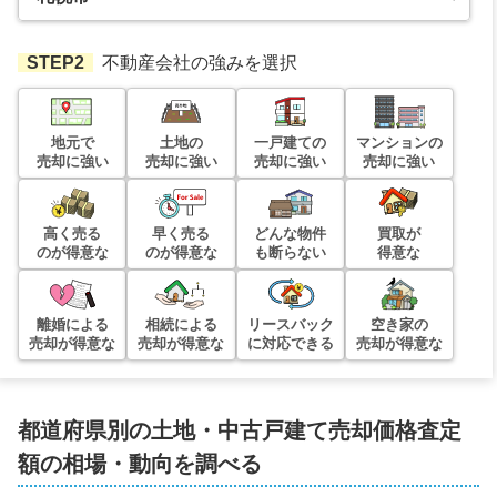
STEP2
不動産会社の強みを選択
地元で
土地の
一戸建ての
マンションの
売却に強い
売却に強い
売却に強い
売却に強い
高く売る
早く売る
どんな物件
買取が
のが得意な
のが得意な
も断らない
得意な
離婚による
相続による
リースバック
空き家の
売却が得意な
売却が得意な
に対応できる
売却が得意な
都道府県別の土地・中古戸建て売却価格査定
額の相場・動向を調べる