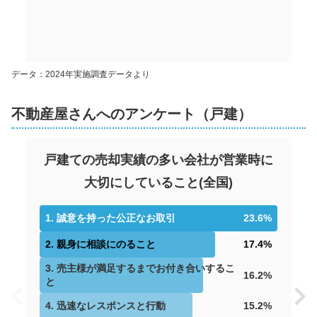
データ：2024年実施調査データより
不動産屋さんへのアンケート（戸建）
戸建ての売却実績の多い会社が営業時に
大切にしていること
(
全国
)
1
.
誠意を持った公正なお取引
23.6
%
2
.
親身に相談にのること
17.4
%
3
.
売主様が満足するまでお付き合いするこ
16.2
%
と
4
.
迅速なレスポンスと行動
15.2
%