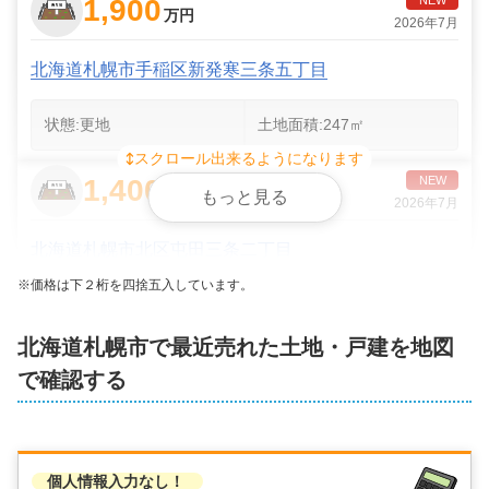
1,900
万円
2026年7月
北海道札幌市手稲区新発寒三条五丁目
状態:
更地
土地面積:
247
㎡
スクロール出来るようになります
1,400
NEW
万円
もっと見る
2026年7月
北海道札幌市北区屯田三条二丁目
※価格は下２桁を四捨五入しています。
状態:
更地
土地面積:
164
㎡
北海道
札幌市
で最近売れた土地・戸建を地図
1,900
NEW
万円
で確認する
2026年6月
北海道札幌市北区北二十六条西十三丁目
個人情報入力なし！
状態:
更地
土地面積:
149
㎡