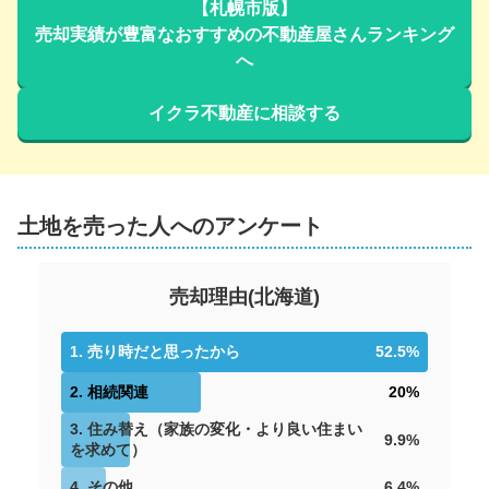
【札幌市版】
売却実績が豊富なおすすめの不動産屋さんランキング
へ
イクラ不動産に相談する
土地を売った人へのアンケート
売却理由
(
北海道
)
1
.
売り時だと思ったから
52.5
%
2
.
相続関連
20
%
3
.
住み替え（家族の変化・より良い住まい
9.9
%
を求めて）
4
.
その他
6.4
%