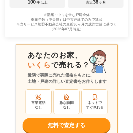
100
36
件
以上
直近
ヶ月
※新築・中古を含む戸建全体
※築年数（中央値）は中古戸建てのみで算出
※当サービス加盟不動産会社の直近36ヶ月の成約実績に基づく
（
2026年07月
時点）
あなたのお家、
いくら
で売れる？
近隣で実際に売れた価格をもとに、
土地・戸建の詳しい査定書をお作りします
営業電話
急な訪問
ネットで
なし
なし
すぐ見れる
無料で査定する