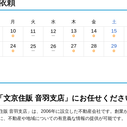
依頼
月
火
水
木
金
土
10
13
14
15
11
12
○
○
○
○
ー
ー
24
27
28
29
25
26
○
○
○
○
ー
ー
住販 音羽支店」は、2006年に設立した不動産会社です。創業
に、不動産や地域についての有意義な情報の提供が可能です。
