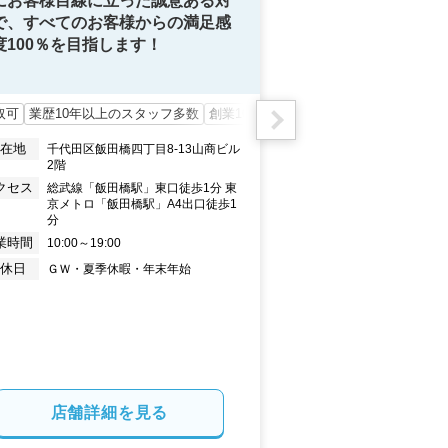
にお客様目線に立った誠意ある対
で、すべてのお客様からの満足感
度100％を目指します！

お客様にご納得、
お取引を！スピー
取可
業歴10年以上のスタッフ多数
創業10年以上
ホームステージング
つなげてみせます
所在地
千代田区飯田橋四丁目8-13山商ビル
2階
買取可
代表が現場を
クセス
総武線「飯田橋駅」東口徒歩1分 東
京メトロ「飯田橋駅」A4出口徒歩1
所在地
豊島区南池袋
分
アクセス
東京メトロ
業時間
10:00～19:00
1番口方面
定休日
ＧＷ・夏季休暇・年末年始
豊島区役...
営業時間
10:00～2
日を除く）
定休日
毎週水曜日
年始
店舗詳細を見る
店舗詳