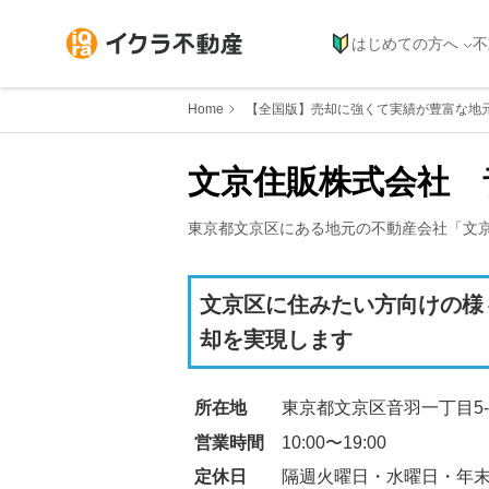
はじめての方へ
不
Home
【全国版】売却に強くて実績が豊富な地
文京住販株式会社　
東京都
文京区
にある地元の不動産会社「
文
文京区に住みたい方向けの様
却を実現します
所在地
東京都文京区音羽一丁目5-
営業時間
10:00〜19:00
定休日
隔週火曜日・水曜日・年