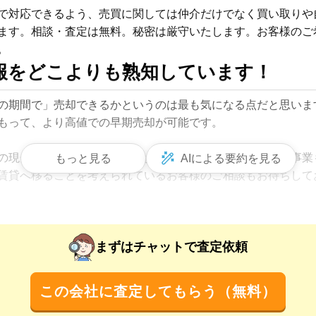
で対応できるよう、売買に関しては仲介だけでなく買い取りや
ます。相談・査定は無料。秘密は厳守いたします。お客様のご
報をどこよりも熟知しています！
の期間で」売却できるかというのは最も気になる点だと思いま
もって、より高値での早期売却が可能です。

の現金化をご希望される方もお任せください。また、賃貸事業
もっと見る
AIによる要約を見る
賃貸へ移ることを考えられているお客様のご相談もお待ちしてお
 home、HOME'Sなどのポータルサイトでの集客は欠かしませ
していただいており、集客率には自信があります。当社は、満
入者にとってより物件を価値あるものに魅せる準備、買主様へ
まずはチャットで査定依頼
へのきめ細やかなサポートによって、これまでに不動産売却を
この会社に査定してもらう（無料）