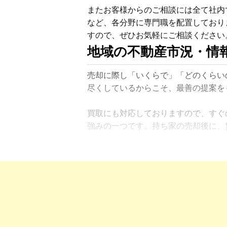
またお客様からのご相談には全て社内
など、各分野に専門職を配置しており
地域の不動産市況・情
売却に際し「いくらで」「どのくらい
尽くしているからこそ、最善の提案を
買取にも対応しておりますので、すぐ
強みの一つです。持ち家の売却後に、
現在主流となっている、SUUMOやat
る購入希望のお客様に新規会員登録を
めに「準備」を重視。売主様へは、購
金計画の準備をお手伝いします。双方