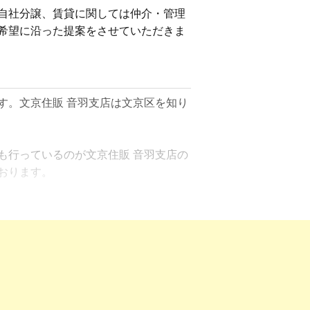
自社分譲、賃貸に関しては仲介・管理
希望に沿った提案をさせていただきま
す。文京住販 音羽支店は文京区を知り
も行っているのが文京住販 音羽支店の
ります。

ん。さらに当社では、毎月200名を超え
足のいく不動産取引をしていただくた
は、引っ越し先での生活イメージや資
成約へと導いてきました。