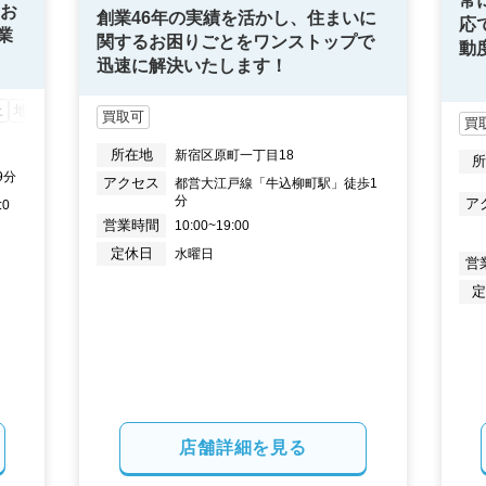
常
、お
創業46年の実績を活かし、住まいに
応
業
関するお困りごとをワンストップで
動
迅速に解決いたします！
上
地元密着
買取可
買
所在地
新宿区原町一丁目18
9分
アクセス
都営大江戸線「牛込柳町駅」徒歩1
分
ア
:0
営業時間
10:00~19:00
定休日
水曜日
営
店舗詳細を見る