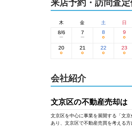
来店予約・訪問査定
木
金
土
日
8
9
8/6
7
○
○
ー
ー
20
21
22
23
○
○
○
○
会社紹介
文京区を中心に事業を展開する「文京
あり、文京区で不動産売買を考える方