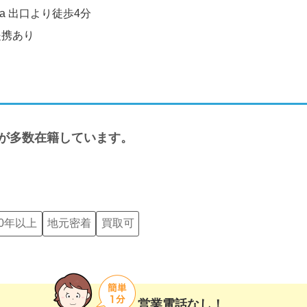
a 出口より徒歩4分
提携あり
フが多数在籍しています。
0年以上
地元密着
買取可
営業電話なし！