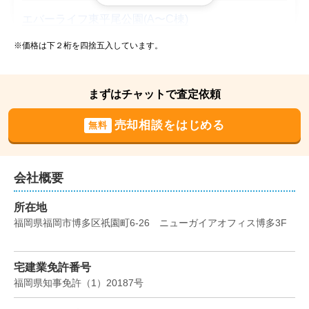
エバーライフ東平尾公園(A〜C棟)
※価格は下２桁を四捨五入しています。
階数:
2
階
専有面積:
57
㎡
まずはチャットで査定依頼
2023年6月
売却相談をはじめる
無料
ライオンズマンション城野駅前
階数:
5
階
専有面積:
72
㎡
会社概要
所在地
2023年5月
福岡県福岡市博多区祇園町6-26　ニューガイアオフィス博多3F
アムール板付
宅建業免許番号
階数:
4
階
専有面積:
76
㎡
福岡県知事免許
（
1
）
20187
号