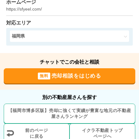
ホームページ
2023年4月
https://sfyeel.com/
エバーライフ箱崎第2
対応エリア
階数:
6
階
専有面積:
60
㎡
福岡県
2023年4月
チャットでこの会社と相談
ロワールマンション箱崎Ⅱ
売却相談をはじめる
無料
階数:
3
階
専有面積:
64
㎡
別の不動産屋さんを探す
2022年10月
【
福岡市博多区
版】
売却に強くて実績が豊富な地元の
不動産
屋さんランキング
エバーライフ新室見
前のページ
イクラ不動産トップ
階数:
7
階
に戻る
専有面積:
63
ページへ
㎡