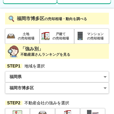
2021年11月
福岡市博多区
の売却相場・動向を調べる
ニューライフ大濠
土地
戸建て
マンション
の売却相場
の売却相場
の売却相場
階数:
7
階
専有面積:
40
㎡
「強み別」
不動産屋さんランキングを見る
2020年5月
STEP1
地域を選択
アンピール空港通り
階数:
1
階
専有面積:
64
㎡
2019年7月
STEP2
不動産会社の強みを選択
ダイアパレスマインズ原