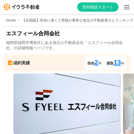
売却相談スタート
Home
【全国版】売却に強くて実績が豊富な地元の不動産屋さんランキング
エスフィール合同会社
福岡県
福岡市博多区
にある地元の不動産会社「
エスフィール合同会
はじめての方へ
社
」の詳細情報ページです。
不動産会社を探す
2
13
成約実績
売却
件
買取
件
物件の価格を知る
お家の売却を学ぶ
不動産会社向け情報