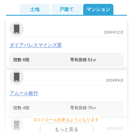
土地
戸建て
マンション
2024年12月
2
2
ダイアパレスマインズ原
階数:
6
階
専有面積:
51
㎡
2024年9月
アムール板付
階数:
4
階
専有面積:
76
㎡
スクロール出来るようになります
2024年5月
もっと見る