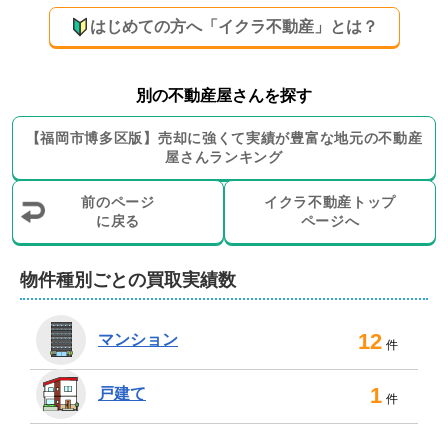
買取やリースバックにも対応！売主様に合った
はじめての方へ「イクラ不動産」とは？
売却方法をご提案します
弊社では、通常の売却仲介に加えて、買取やリースバッ
別の不動産屋さんを探す
クによる売却もお選びいただくことが可能です。すぐに
【
福岡市博多区
版】
売却に強くて実績が豊富な地元の
不動産
売却したい場合や売却しても住み続けたい場合など、売
屋さんランキング
主様のご状況に合わせて、最適な売却方法をご提案させ
ていただきます。

前のページ
イクラ不動産トップ
に戻る
ページへ
また、売却時に必要となるサービスも多数ご用意。古い
物件のリフォームや解体工事をはじめ、物件の状態を診
物件種別ごとの買取実績数
断するインスペクション、内見時のホームステージング
など、必要の際はお気軽にお申し付けください。

12
マンション
件
さらに、賃貸仲介も行っておりますので、住み替え先の
お住まいとして賃貸物件が必要な場合のご紹介も可能で
1
戸建て
件
す。売却後の新生活についてもトータルでサポートいた
します。