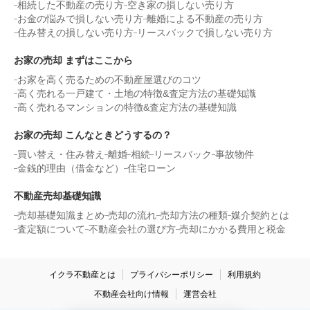
相続した不動産の売り方
空き家の損しない売り方
お金の悩みで損しない売り方
離婚による不動産の売り方
住み替えの損しない売り方
リースバックで損しない売り方
お家の売却 まずはここから
お家を高く売るための不動産屋選びのコツ
高く売れる一戸建て・土地の特徴&査定方法の基礎知識
高く売れるマンションの特徴&査定方法の基礎知識
お家の売却 こんなときどうするの？
買い替え・住み替え
離婚
相続
リースバック
事故物件
金銭的理由（借金など）
住宅ローン
不動産売却基礎知識
売却基礎知識まとめ
売却の流れ
売却方法の種類
媒介契約とは
査定額について
不動産会社の選び方
売却にかかる費用と税金
イクラ不動産とは
プライバシーポリシー
利用規約
不動産会社向け情報
運営会社