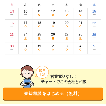
強み
日
月
火
水
木
金
土
11
12
13
14
8/9
10
15
○
○
○
○
ー
ー
ー
弊社では、自社ホームページや大手不動産ポータルサイ
トのat home、HOME'Sなどを積極的に活用し、広範囲に
17
18
19
20
21
16
22
○
○
○
○
○
ー
ー
向けたアプローチを図っています。

24
25
26
27
28
23
29
○
○
○
○
○
ー
ー
InstagramやFacebook、TwitterなどのSNSでも情報を発
信。物件掲載ページへのアクセス数や検索キーワードを
31
9/1
2
3
4
30
5
○
○
○
○
○
ー
ー
分析し、掲載情報の改善や価格変更のタイミング判断に
保留しています。

また、地域に根ざした売却活動として、チラシのポステ
ィングや新聞の折込広告、オープンハウスの開催なども
営業電話なし！
積極的に実施。近隣の購入希望者からの反響獲得にも余
チャットでこの会社と相談
念がありません。

売却相談をはじめる（無料）
さらに、これまで築き上げた信頼と実績から、新しいお
客様や案件のご紹介も多数いただいております。