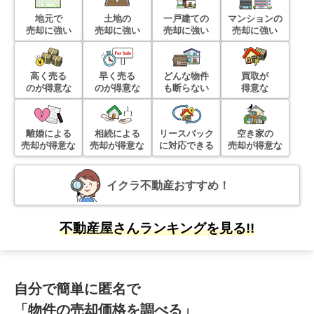
地元で
土地の
一戸建ての
マンションの
階数:
2
階
専有面積:
49
㎡
売却に強い
売却に強い
売却に強い
売却に強い
2019年6月
高く売る
早く売る
どんな物件
買取が
のが得意な
のが得意な
も断らない
得意な
朝日プラザ高取
離婚による
階数:
4
階
相続による
リースバック
専有面積:
49
㎡
空き家の
売却が得意な
売却が得意な
に対応できる
売却が得意な
イクラ不動産おすすめ！
不動産屋さんランキングを見る!!
自分で簡単に匿名で
「物件の売却価格を調べる」