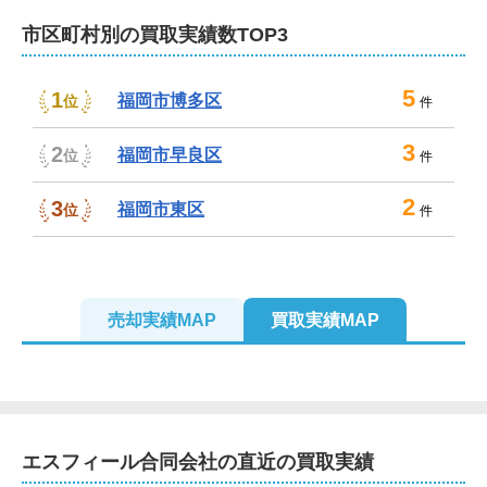
不動産売却は、エスフィール合同会社にお任せ
市区町村別の買取実績数TOP3
ください！
5
1
弊社では、税理士や司法書士をはじめ、さまざまな専門
福岡市博多区
位
件
家と連携し、売主様のご要望にお応えしています。通常
3
2
の売却だけでなく、相続や離婚による売却や任意売却、
福岡市早良区
位
件
住み替え、空き家や事故物件など、複雑な事情が絡んだ
2
3
案件も、どうぞ安心してご相談ください。

福岡市東区
位
件
査定やご相談は無料。もちろん、秘密は厳守いたしま
す。お車でお越しの際は、近隣のコインパーキングをご
利用ください。ご来店がむずかしい場合は、オンライン
売却実績MAP
買取実績MAP
相談や出張相談も承っております。

豊富な経験と実績、高い専門知識を持つスタッフが、お
客様のマンション売却を親身になってサポートさせてい
ただきます。福岡でマンションの売却をお考えの際は、
エスフィール合同会社
の直近の買取実績
ぜひ弊社にお任せください。