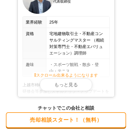
代表取締役
不動産売却は、株式会社 すむとこにお任せくだ
さい！
業界経験
25年
弊社では、ファイナンシャルプランナーや弁護士、税理
士、司法書士、土地家屋調査士、建築士、競売主任者と
資格
宅地建物取引士・不動産コン
も連携しております。離婚や相続による売却、任意売却
サルティングマスター （相続
など、複雑な事情が絡む案件も安心してお任せくださ
対策専門士・不動産エバリュ
い。住み替えや空き家の売却も得意です。

エーション）調理師
趣味
・スポーツ観戦・散歩・登
査定やご相談は無料。もちろん秘密厳守です。店舗には
山・テニス
駐車場を完備しておりますので、お車でもご来店いただ
スクロール出来るようになります
けます。駅までのご送迎も可能です。ご来店がむずかし
もっと見る
上越市柿崎区出身

い場合は、出張やオンライン相談もお受けいたします。

研修会等参加しスキルアップ・アップデートを
繰り返し、お客様の不安を解消できるよう努め
ております。

わかりやすいご説明と小回りの利く柔軟な対応で、誠意
チャットでこの会社と相談
はじめの一歩は私にご相談ください。
ある公正なお取引の実現を目指します。不動産に関する
ことなら、どのようなことでもお気軽にご相談くださ
売却相談スタート！（無料）
い。