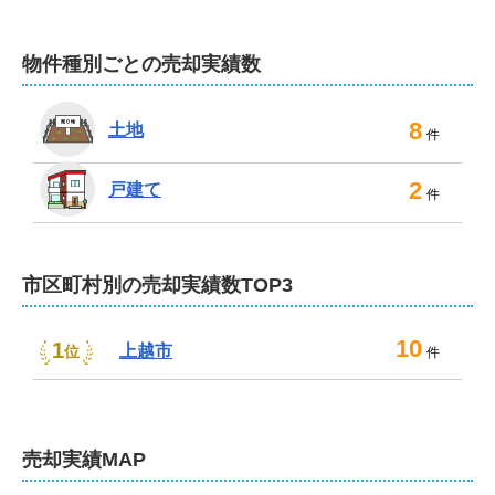
物件種別ごとの売却実績数
8
土地
件
2
戸建て
件
市区町村別の売却実績数TOP3
10
1
上越市
位
件
売却
実績MAP