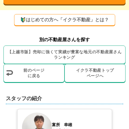
買取にも対応可能！売却に伴うサービスも豊富
にご用意しております
はじめての方へ「イクラ不動産」とは？
弊社では、仲介だけでなく買取による売却をお選びいた
だくことも可能です。即現金化を希望される方や周囲に
知られずに売却されたい方、なかなか売れずにお困りの
別の不動産屋さんを探す
方も安心してご相談ください。

【
上越市
版】
売却に強くて実績が豊富な地元の
不動産屋さん
ランキング
また、リフォームや解体工事、引越し業者や不用品処分
業者のご紹介、土地の測量、インスペクションの実施、
前のページ
イクラ不動産トップ
高齢者施設のご案内など、売却に伴うサービスも豊富に
に戻る
ページへ
ご用意しております。

さらに賃貸仲介も扱っておりますので、売却後のお住ま
スタッフの紹介
いとして賃貸物件が必要な場合も、ワンストップでご紹
介が可能です。売主様のお手間やご負担を軽減する売却
サポートをお約束いたしますので、不動産に関すること
ならぜひ弊社にお任せください。
富所　幸雄