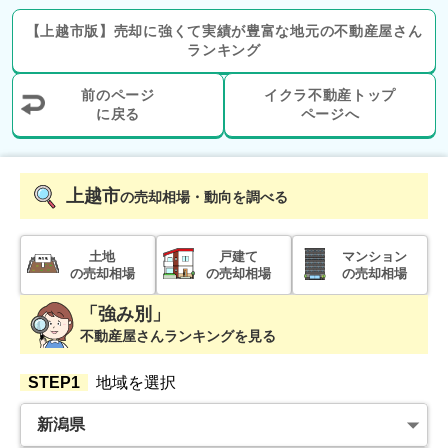
900
万円
2024年8月
【
上越市
版】
売却に強くて実績が豊富な地元の
不動産屋さん
ランキング
新潟県上越市高土町二丁目
前のページ
イクラ不動産トップ
状態:
更地
に戻る
土地面積:
343
ページへ
㎡
上越市
の売却相場・動向を調べる
土地
戸建て
マンション
の売却相場
の売却相場
の売却相場
「強み別」
不動産屋さんランキングを見る
STEP1
地域を選択