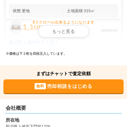
状態:
更地
土地面積:
315
㎡
スクロール出来るようになります
1,100
万円
2024年9月
もっと見る
新潟県上越市大字上源入
※価格は下２桁を四捨五入しています。
状態:
更地
土地面積:
259
㎡
1,000
まずはチャットで査定依頼
万円
2024年9月
売却相談をはじめる
無料
新潟県上越市大字上源入
状態:
更地
土地面積:
236
㎡
会社概要
500
所在地
万円
2024年9月
新潟県上越市下門前1705