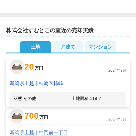
株式会社すむとこ
の直近の売却実績
土地
戸建て
マンション
2
2
20
万円
2024年9月
新潟県上越市柿崎区柿崎
状態:
その他
土地面積:
119
㎡
700
万円
2024年9月
新潟県上越市中門前一丁目