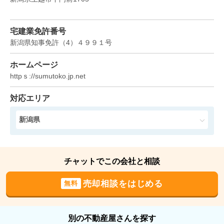
新潟県上越市大字横曽根
宅建業免許番号
状態:
更地
土地面積:
425
㎡
新潟県知事免許
（
4
）
４９９１
号
500
ホームページ
万円
2024年8月
httpｓ://sumutoko.jp.net
新潟県上越市大字横曽根
対応エリア
状態:
更地
土地面積:
303
㎡
新潟県
800
万円
2024年8月
チャットでこの会社と相談
新潟県上越市春日新田二丁目
売却相談をはじめる
無料
状態:
更地
土地面積:
488
㎡
別の不動産屋さんを探す