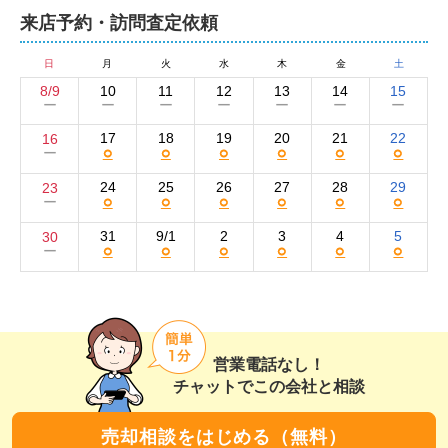
ようなことでもお気軽にご相談ください。
来店予約・訪問査定依頼
株式会社 すむとこの集客方法と売却活動の強み
日
月
火
水
木
金
土
弊社では、物件情報を自社ホームページと大手不動産ポ
8/9
10
11
12
13
14
15
ー
ー
ー
ー
ー
ー
ー
ータルサイトのSUUMOに掲載して買い手を集客してい
ます。エリアを限定せず幅広く情報を訴求できるインタ
17
18
19
20
21
22
16
○
○
○
○
○
○
ー
ーネットを活用することで、さまざまな購入層からの反
響獲得を狙うことが可能です。

24
25
26
27
28
29
23
○
○
○
○
○
○
ー
そのほか、購入の可能性が高い近隣の買い手に向けたチ
31
9/1
2
3
4
5
30
○
○
○
○
○
○
ー
ラシのポスティングや新聞折込広告、看板の設置なども
併用。広告は購入希望者の目線に立って丁寧に作成して
います。

また、これまでお取引のあった方やお付き合いのある方
営業電話なし！
などから、新しい案件やお客様をご紹介いただくことが
チャットでこの会社と相談
多い点も、お客様第一主義を徹底し、地元密着営業を続
けている弊社の強みです。
売却相談をはじめる（無料）