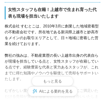
女性スタッフも在籍！上越市で生まれ育った代
表も現場を担当いたします
株式会社 すむとこは、2010年3月に創業した地域密着型
の不動産会社です。所在地である新潟県上越市と妙高市
をメインのお取引エリアとして、日々地域に密着した営
業を続けております。

弊社の強みは、不動産業歴の長い上越市出身の代表自ら
が現場を担当している点と、女性スタッフが在籍してい
る点です。経験豊富な代表と実力あるスタッフが、これ
までに得た知識やノウハウを駆使して売却をサポートい
たします。

もっと見る
むずかしい案件も真摯に取り組み、売主様にご満足いた
AIによる要約を見る
だける売却が実現するまでとことんお付き合いいたしま
す。迅速かつ親身な対応を心がけておりますので、どの