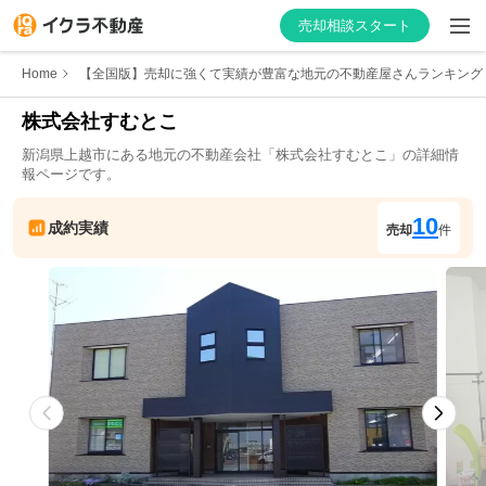
売却相談スタート
Home
【全国版】売却に強くて実績が豊富な地元の不動産屋さんランキング
株式会社すむとこ
新潟県
上越市
にある地元の不動産会社「
株式会社すむとこ
」の詳細情
はじめての方へ
報ページです。
不動産会社を探す
10
成約実績
売却
件
物件の価格を知る
お家の売却を学ぶ
不動産会社向け情報