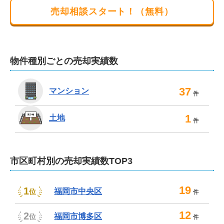
ちしております！！
売却相談スタート！（無料）
物件種別ごとの売却実績数
37
マンション
件
1
土地
件
市区町村別の売却実績数TOP3
19
1
福岡市中央区
位
件
12
2
福岡市博多区
位
件