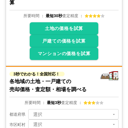
万円
算
2024年8月
ロマネスク平尾第3
所要時間
最短30秒
査定精度
土地の価格を試算
階数:
4
階
専有面積:
20
㎡
戸建ての価格を試算
1,500
万円
2024年6月
マンションの価格を試算
サヴォイルパシフィーク
3秒でわかる！全国対応！
階数:
3
階
専有面積:
24
㎡
各地域の土地・一戸建ての
売却価格・査定額・相場を調べる
400
万円
2023年10月
所要時間
最短3秒
査定精度
ロマネスク警固
都道府県
階数:
2
階
専有面積:
20
㎡
市区町村