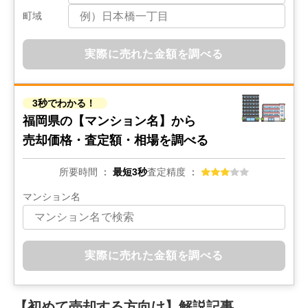
町域
1,600
万円
2023年8月
実際に売れた金額を調べる
エンクレスト天神CLASS
階数:
13
階
専有面積:
33
㎡
3秒でわかる！
福岡県の
【マンション名】から
400
万円
売却価格・査定額・相場を調べる
2023年8月
所要時間
最短3秒
査定精度
ライベストコート西公園３
マンション名
階数:
3
階
専有面積:
22
㎡
600
万円
実際に売れた金額を調べる
2023年8月
ルネスロワール天神サウス
【初めて売却する方向け】解説記事