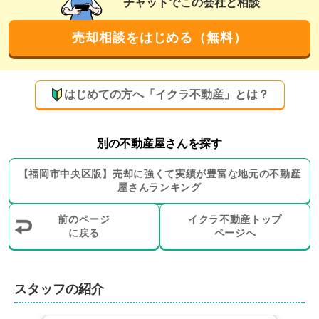
チャットでこの会社と相談
さらに、お取引いただいた方々から新規のご紹介をいた
売却相談をはじめる（無料）
だける信頼関係を築いている点も、お客様第一主義で地
域密着営業を続けている弊社ならではの強みです。
買取にも対応！！確かな実績と豊富な経験で希
望の売却実現を目指します
はじめての方へ「イクラ不動産」とは？
弊社では仲介だけでなく、買取のご提案も可能です。売
主様のニーズにマッチした売却方法をご提案いたします
別の不動産屋さんを探す
ので、すぐに現金化を希望される場合や周囲に知られず
【
福岡市中央区
版】
売却に強くて実績が豊富な地元の
不動産
に売却したい場合なども安心してご相談いただけます。

屋さんランキング
不動産売却において弊社が重視しているのは、売主様の
前のページ
イクラ不動産トップ
大切な不動産を少しでも高く売ることです。むずかしい
に戻る
ページへ
案件でも真摯に取り組み、問題解決と高値売却成功に向
けて最善を尽くします。どのような物件でも、まずは一
度ご相談ください。
スタッフの紹介
様々な士業と提携し、税務や法律面からもサポ