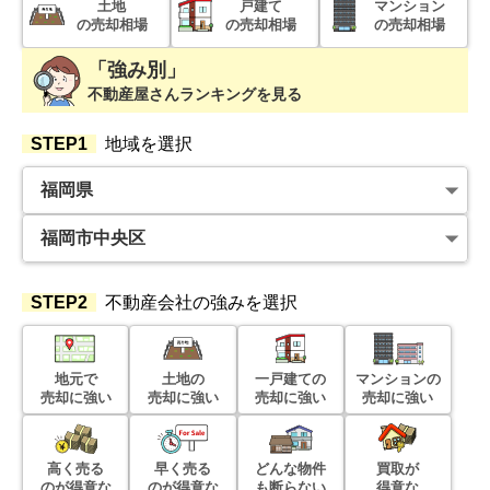
土地
戸建て
マンション
の売却相場
の売却相場
の売却相場
階数:
2
階
専有面積:
18
㎡
「強み別」
1,400
不動産屋さんランキングを見る
万円
2025年6月
STEP1
地域を選択
エンクレスト中呉服
階数:
8
階
専有面積:
23
㎡
500
万円
2025年5月
STEP2
不動産会社の強みを選択
ライベストコート南福岡2
地元で
土地の
一戸建ての
マンションの
階数:
5
階
専有面積:
29
㎡
売却に強い
売却に強い
売却に強い
売却に強い
1,300
万円
2025年3月
高く売る
早く売る
どんな物件
買取が
のが得意な
のが得意な
も断らない
得意な