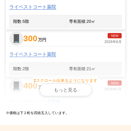
ライベストコート薬院
階数:
5
階
専有面積:
20
㎡
300
NEW
万円
2026年6月
ライベストコート薬院
階数:
2
階
専有面積:
21
㎡
スクロール出来るようになります
400
NEW
万円
2026年5月
もっと見る
ライベストコート美野島
※価格は下２桁を四捨五入しています。
階数:
6
階
専有面積:
19
㎡