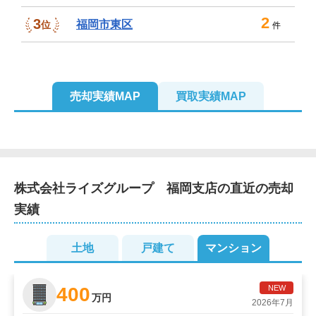
2
3
福岡市東区
位
件
売却実績MAP
買取実績MAP
4
株式会社ライズグループ　福岡支店
の直近の売却
実績
2
土地
戸建て
マンション
4
2
2
400
NEW
万円
2026年7月