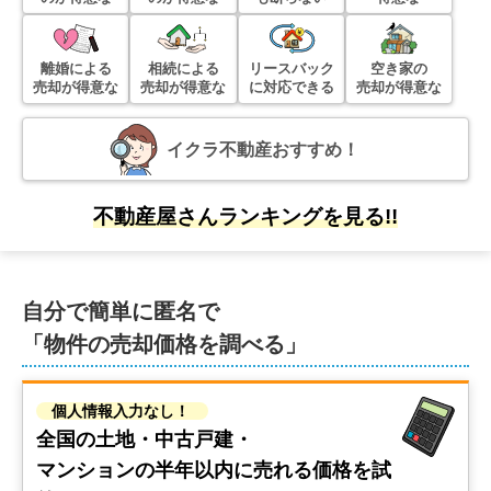
エンクレスト吉塚駅前
離婚による
階数:
11
階
相続による
リースバック
専有面積:
24
㎡
空き家の
売却が得意な
売却が得意な
に対応できる
売却が得意な
1,400
万円
2024年12月
イクラ不動産おすすめ！
エンクレスト博多駅南3
不動産屋さんランキングを見る!!
階数:
5
階
専有面積:
24
㎡
1,300
自分で簡単に匿名で
万円
2024年8月
「物件の売却価格を調べる」
エンクレスト天神東２
個人情報入力なし！
階数:
9
階
専有面積:
24
㎡
全国の土地・中古戸建・
マンションの
半年以内に売れる価格を試
500