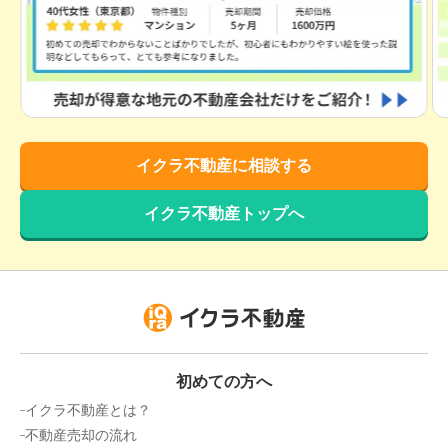
ライベストコート南福岡2
階数:
4
階
専有面積:
22
㎡
300
万円
2021年11月
イクラ不動産に相談する
エステートモア西大橋
イクラ不動産トップへ
階数:
2
階
専有面積:
21
㎡
400
万円
2021年4月
ライベストコート西公園３
階数:
3
階
専有面積:
22
㎡
初めての方へ
イクラ不動産とは？
400
不動産売却の流れ
万円
2020年5月