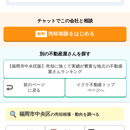
300
万円
2025年10月
チャットでこの会社と相談
ライベストコート姪浜
売却相談をはじめる
無料
階数:
6
階
専有面積:
26
㎡
別の不動産屋さんを探す
1,300
万円
2025年9月
【
福岡市中央区
版】
売却に強くて実績が豊富な地元の
不動産
屋さんランキング
エンクレスト天神東3
前のページ
イクラ不動産トップ
階数:
11
階
に戻る
専有面積:
24
ページへ
㎡
400
万円
2025年7月
福岡市中央区
の売却相場・動向を調べる
ルエメゾンロワール城南２