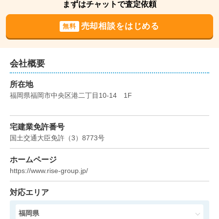
400
まずはチャットで査定依頼
万円
2026年3月
売却相談をはじめる
無料
ライベストコート美野島
階数:
7
階
専有面積:
19
㎡
会社概要
700
所在地
万円
2026年2月
福岡県福岡市中央区港二丁目10-14　1F
エステートモア博多グラン
宅建業免許番号
階数:
2
階
専有面積:
20
㎡
国土交通大臣免許
（
3
）
8773
号
600
ホームページ
万円
2025年12月
https://www.rise-group.jp/
オリエントハイツ天神南
対応エリア
階数:
3
階
専有面積:
21
㎡
福岡県