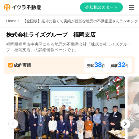
売却相談スタート
Home
【全国版】売却に強くて実績が豊富な地元の不動産屋さんランキング
株式会社ライズグループ　福岡支店
福岡県
福岡市中央区
にある地元の不動産会社「
株式会社ライズグルー
はじめての方へ
プ　福岡支店
」の詳細情報ページです。
不動産会社を探す
38
32
成約実績
売却
件
買取
件
物件の価格を知る
お家の売却を学ぶ
不動産会社向け情報