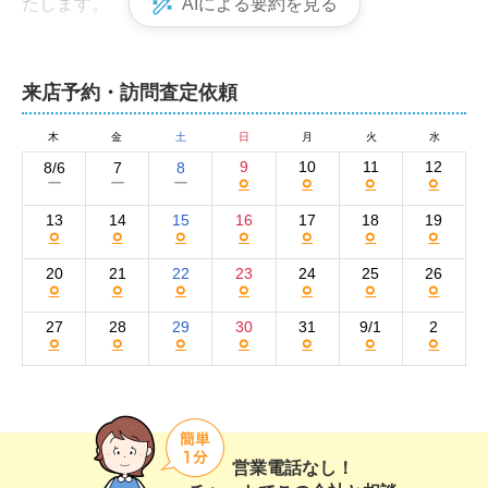
たします。

AIによる要約を見る
女性スタッフも在籍しており、店内は親しみやすい雰囲
気ですので、お気軽にお問い合わせください。親身な対
来店予約・訪問査定依頼
応をお約束いたします。
株式会社ライズグループ　集客方法と売却活動
木
金
土
日
月
火
水
9
10
11
12
8/6
7
8
の強み
○
○
○
○
ー
ー
ー
弊社では、多様な媒体を駆使して売却活動を展開してい
13
14
15
16
17
18
19
○
○
○
○
○
○
○
ます。物件情報は、一般の不動産ポータルサイトのat ho
meに掲載するほか、Facebook、Twitter、YouTubeなど
20
21
22
23
24
25
26
○
○
○
○
○
○
○
のSNSも活用し、幅広い購入層へアプローチしていま
す。

27
28
29
30
31
9/1
2
○
○
○
○
○
○
○
また、インターネット以外の施策として、チラシや看板
による宣伝活動も実施。物件情報だけでなく、マンショ
ン経営成功のポイントなど、詳細な解説を加えること
で、購入検討者の関心を高める工夫をしています。

営業電話なし！