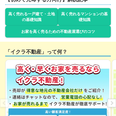
階数:
4
階
専有面積:
21
㎡
高く売れる一戸建て・土地
高く売れるマンションの基
400
の基礎知識
礎知識
万円
2023年7月
お家を高く売るための不動産屋選びのコツ
ライベストコート西公園３
階数:
2
階
専有面積:
22
㎡
「イクラ不動産」って何？
400
万円
2023年7月
ライベストコート薬院
階数:
2
階
専有面積:
20
㎡
400
万円
2023年4月