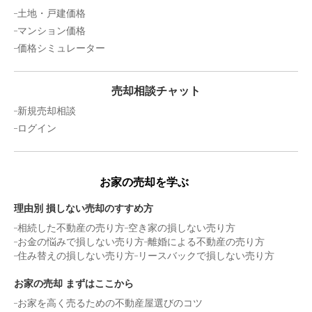
300
土地・戸建価格
万円
2019年9月
マンション価格
価格シミュレーター
ライベストコート白金
階数:
3
階
専有面積:
16
㎡
売却相談チャット
新規売却相談
500
ログイン
万円
2019年9月
オリエントハイツ天神南
お家の売却を学ぶ
階数:
9
階
専有面積:
21
㎡
理由別 損しない売却のすすめ方
相続した不動産の売り方
空き家の損しない売り方
800
お金の悩みで損しない売り方
離婚による不動産の売り方
万円
2019年8月
住み替えの損しない売り方
リースバックで損しない売り方
ラフィネスネオシティ平尾
お家の売却 まずはここから
お家を高く売るための不動産屋選びのコツ