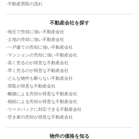
不動産買取の流れ
ステイタスマンション平和
不動産会社を探す
階数:
2
階
専有面積:
25
㎡
地元で売却に強い不動産会社
土地の売却に強い不動産会社
600
一戸建ての売却に強い不動産会社
万円
2020年1月
マンションの売却に強い不動産会社
高く売るのが得意な不動産会社
ピュアドームアプロード平尾
早く売るのが得意な不動産会社
どんな物件も断らない不動産会社
階数:
3
階
専有面積:
22
㎡
買取が得意な不動産会社
離婚による売却が得意な不動産会社
400
万円
2019年9月
相続による売却が得意な不動産会社
リースバックに対応できる不動産会社
ライベストコート西公園３
空き家の売却が得意な不動産会社
階数:
4
階
専有面積:
22
㎡
物件の価格を知る