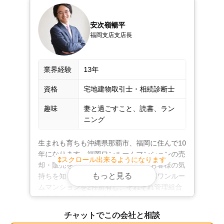
ートします！！
弊社では、弁護士や税理士、司法書士といった専門家と
安次嶺暢平
福岡支店支店長
も連携しております。通常の売却だけでなく、相続によ
る売却など様々な事情が絡む案件も安心してお任せくだ
さい。

業界経験
13年
ご相談や査定は無料。もちろん守秘義務も厳守いたしま
資格
宅地建物取引士・相続診断士
す。遠方にお住まいなどでご来店がむずかしい場合は、
趣味
妻と過ごすこと、読書、ラン
出張やオンライン相談もお受けいたします。ご遠慮なく
ニング
お申し付けください。

生まれも育ちも沖縄県那覇市、福岡に住んで10
毎年開催する「望年会」には多くのお客様にご参加いた
年になります。福岡ワンルームマンションの売
スクロール出来るようになります
だくなど、ご縁があった方々との交流を大切にしており
却・販売を専門に歩んできました。お客様の気
ます。豊富な経験と確かな実績で、一生涯のお付き合い
もっと見る
持ちを知りたいと思い、自分でも福岡ワンルー
ができる関係づくりを目指してまいりますので、福岡の
ムマンションを2件所有し、それぞれ管理組合
理事長・副理事長を現役でつとめています。お
不動産売却は、ぜひ弊社にお任せください。
客様の視点に立ったアドバイスが強みなので、
チャットでこの会社と相談
ぜひご相談いただけると幸いです。心からお待