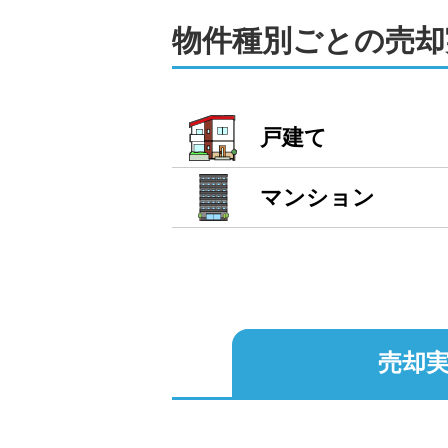
広告掲載においては、情報量のバラン
物件種別ごとの売却
報量で売主様の物件の魅力を最大限に
また、地元密着営業に力を入れている
気軽にお申し付けください。
戸建て
買取にも対応可能！リ
弊社では、通常の仲介による売却以外
マンション
れたくない方も、ぜひご相談ください。
また、リフォームや解体工事、引越し
み替え先として賃貸物件が必要な場合
過去には、よく来店されていたお客様
売却実
任せいただいたこともございます。

地域密着の個人店だからこその柔軟な
不動産売却は、ye株