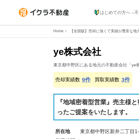
はじめての方へ
不
Home
【全国版】売却に強くて実績が豊富な地
ye株式会社
東京都
中野区
にある地元の不動産会社「
ye
9
件
3
件
売却実績数
買取実績数
『地域密着型営業』売主様と
ったご提案をいたします。
所在地
東京都中野区新井二丁目1-