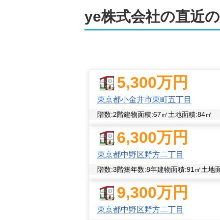
ye株式会社
の直近の
弊社は、ファイナンシャルプランナー
る売却、住み替えなど、複雑な事情が
ご相談や査定は無料。守秘義務も厳守
で、遠方にお住まいの方やご来店がむ
5,300
万円
売却後も長くお付き合いできる関係性
東京都小金井市東町五丁目
お付き合いいたします。不動産売買に
階数:
2
階
建物面積:
67
㎡
土地面積:
84
㎡
6,300
万円
東京都中野区野方二丁目
階数:
3
階
築年数:
8年
建物面積:
91
㎡
土地面
9,300
万円
東京都中野区野方二丁目