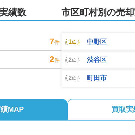
スに特に注意を払っています。情報量が多すぎても少なすぎて
実績数
市区町村別の売却
伝えられるよう工夫しています。

ことから、新しいお客様をご紹介いただく機会が多いことも弊
7
中野区
1
フォームや解体工事もお任せください
件
位
2
に、すぐに現金化できる買取のお取り扱いもございます。早期
渋谷区
2
件
位


町田市
2
位
業者や不用品処分業者のご紹介も可能です。さらに賃貸仲介も
もご安心ください。

が施設に入ることになった際、「一番自身のために考えた提案
績MAP
買取実
対応が可能です。どうぞお気軽にご相談ください。
式会社にお任せください！