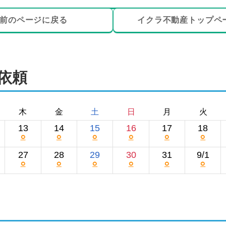
前のページ
に戻る
イクラ不動産トップ
ペ
依頼
木
金
土
日
月
火
13
14
15
16
17
18
○
○
○
○
○
○
27
28
29
30
31
9/1
○
○
○
○
○
○