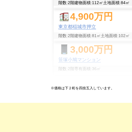
階数:
2
階
建物面積:
112
㎡
土地面積:
84
㎡
4,900
万円
東京都稲城市押立
階数:
2
階
建物面積:
81
㎡
土地面積:
102
㎡
3,000
万円
笹塚小鳩マンション
階数:
2
階
専有面積:
36
㎡
※価格は下２桁を四捨五入しています。