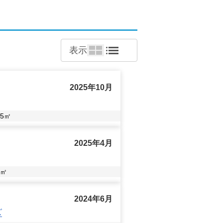
常の売却だけでなく、相続や離婚によ
表示
、オンライン相談も承っておりますの
2025年10月
主様にご満足いただけるまでとことん
5
㎡
2025年4月
㎡
2024年6月
ズ