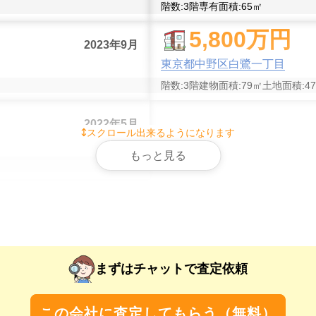
階数:
3
階
専有面積:
65
㎡
5,800
万円
2023年9月
東京都中野区白鷺一丁目
階数:
3
階
建物面積:
79
㎡
土地面積:
47
2022年5月
スクロール出来るようになります
もっと見る
まずはチャットで査定依頼
この会社に査定してもらう（無料）