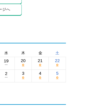
ージへ
水
木
金
土
20
21
22
19
○
○
○
ー
3
4
5
2
○
○
○
ー