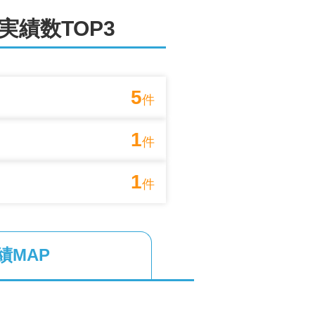
も効果が薄れてしまうため、最適な情
実績数TOP3
社の強みです。どのようなことでもお
5
件
売却をご希望の方や周囲に売却を知ら
1
件
1
件
いたしておりますので、ご売却後の住
をしてくれていた」と、物件管理をお
績MAP