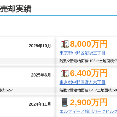
売却実績
や税理士、司法書士といった専門家とも連携しております。通
絡む案件も安心してご相談ください。

いたします。いつでもご連絡いただける体制を整えているほか
ずかしい方も便利にご利用いただけます。

8,000
万円
2025年10月
構築を目指すとともに、迅速なレスポンスと行動を心がけ、売
東京都中野区沼袋三丁目
関することなら、ぜひ弊社にお任せください。
階数:
2
階
建物面積:
103
㎡
土地面積:
7
6,400
万円
2025年6月
東京都中野区野方六丁目
積:
52
㎡
階数:
2
階
建物面積:
64
㎡
土地面積:
58
2,900
万円
2024年11月
エルフィーノ鶴川パークヒル