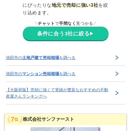
にぴったりな
地元で売却に強い3社
を絞
り込めます。
チャット
で
手間なく
見つかる
条件に合う3社に絞る
▶
池田市
の
土地戸建て売却相場
を調べる
池田市
の
マンション売却相場
を調べる
【
大阪府
版】
売却に強くて実績が豊富な
おすすめの不動
産屋さんランキングへ
7
株式会社サンファースト
位