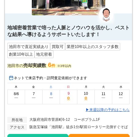
地域密着営業で培った人脈とノウハウを活かし、ベスト
な結果へ導けるようサポートいたします！
池田市で直近実績あり
買取可
業歴10年以上のスタッフ多数
創業10年以上
地元密着
6
売却実績数
池田市の
件
※3年以内
ネットで来店予約・訪問査定依頼ができます
木
金
土
日
月
火
水
9
10
8/6
7
8
11
12
○
○
ー
ー
ー
ー
ー
▶来週以降の予約はこちら
大阪府池田市菅原町6-12 コーポプラム1F
所在地
阪急宝塚線「池田駅」徒歩1分/駅前ロータリー北側すぐそば
アクセス