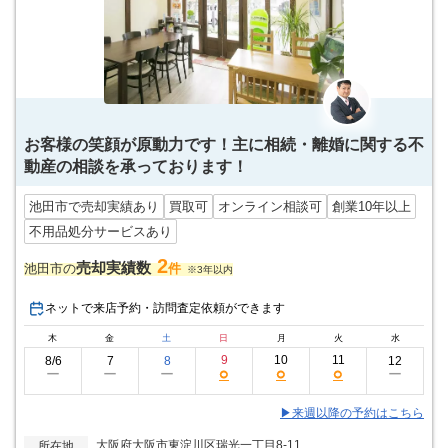
お客様の笑顔が原動力です！主に相続・離婚に関する不
動産の相談を承っております！
池田市で売却実績あり
買取可
オンライン相談可
創業10年以上
不用品処分サービスあり
2
売却実績数
池田市の
件
※3年以内
ネットで来店予約・訪問査定依頼ができます
木
金
土
日
月
火
水
9
10
11
8/6
7
8
12
○
○
○
ー
ー
ー
ー
▶来週以降の予約はこちら
大阪府大阪市東淀川区瑞光一丁目8-11
所在地