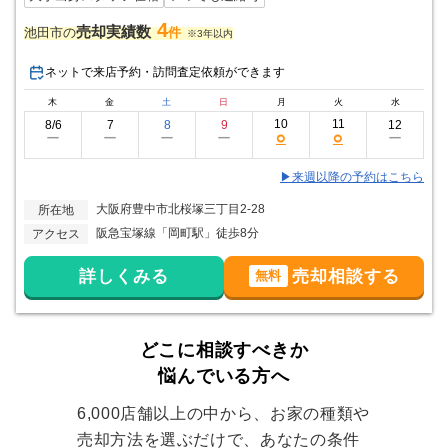
4
売却実績数
池田市の
件
※3年以内
ネットで来店予約・訪問査定依頼ができます
木
金
土
日
月
火
水
10
11
8/6
7
8
9
12
○
○
ー
ー
ー
ー
ー
▶来週以降の予約はこちら
大阪府豊中市北桜塚三丁目2-28
所在地
阪急宝塚線「岡町駅」徒歩8分
アクセス
詳しくみる
売却相談する
無料
どこに相談すべきか
悩んでいる方へ
6,000店舗以上の中から、お家の種類や
売却方法を選ぶだけで、あなたの条件