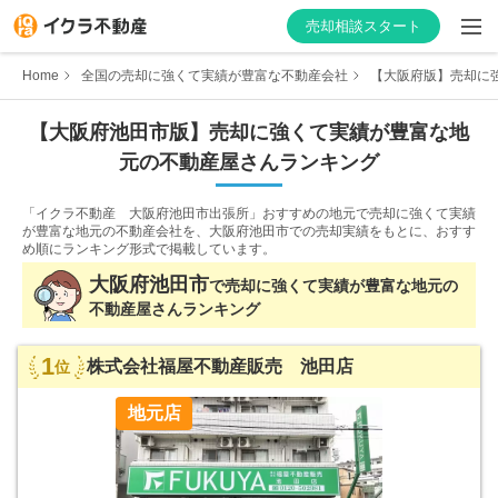
売却相談スタート
Home
全国の売却に強くて実績が豊富な不動産会社
【大阪府版】売却に強
【
大阪府
池田市
版】
売却に強くて実績が豊富な
地
元の不動産屋さんランキング
はじめての方へ
「イクラ不動産 大阪府池田市出張所」おすすめの地元で売却に強くて実績
不動産会社を探す
が豊富な地元の不動産会社を、
大阪府池田市での売却実績をもとに、おすす
め順にランキング形式で掲載しています。
物件の価格を知る
大阪府
池田市
で
売却に強くて実績が豊富な
地元の
不動産屋さんランキング
お家の売却を学ぶ
1
株式会社福屋不動産販売 池田店
位
不動産会社向け情報
地元店