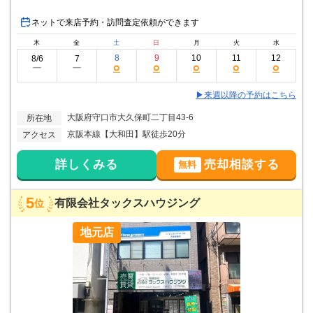
ネットで来店予約・訪問査定依頼ができます
木
金
土
日
月
火
水
8
9
10
11
12
8/6
7
○
○
○
○
○
ー
ー
▶来週以降の予約はこちら
大阪府守口市大久保町二丁目43-6
所在地
京阪本線【大和田】駅徒歩20分
アクセス
詳しくみる
売却相談する
無料
5
有限会社タックスハウジング
位
地元店