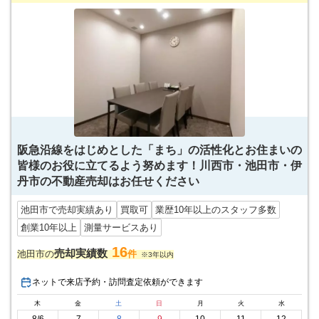
阪急沿線をはじめとした「まち」の活性化とお住まいの
皆様のお役に立てるよう努めます！川西市・池田市・伊
丹市の不動産売却はお任せください
池田市で売却実績あり
買取可
業歴10年以上のスタッフ多数
創業10年以上
測量サービスあり
16
売却実績数
池田市の
件
※3年以内
ネットで来店予約・訪問査定依頼ができます
木
金
土
日
月
火
水
8/6
7
8
9
10
11
12