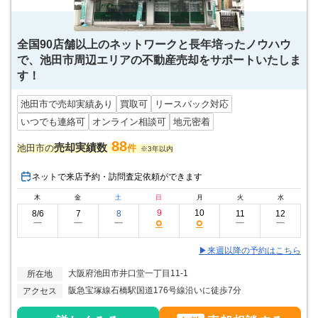
全国90店舗以上のネットワークと長年培ったノウハウ
で、池田市周辺エリアの不動産売却をサポートいたしま
す！
池田市で売却実績あり
買取可
リースバック対応
いつでも連絡可
オンライン相談可
地元密着
88
売却実績数
池田市の
件
※3年以内
ネットで来店予約・訪問査定依頼ができます
木
金
土
日
月
火
水
9
10
8/6
7
8
11
12
○
○
ー
ー
ー
ー
ー
▶来週以降の予約はこちら
大阪府池田市井口堂一丁目11-1
所在地
阪急宝塚線石橋駅国道176号線沿いに徒歩7分
アクセス