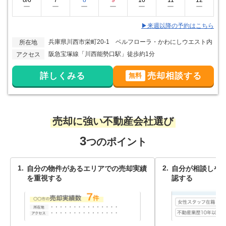
ー
ー
ー
ー
ー
ー
ー
▶来週以降の予約はこちら
兵庫県川西市栄町20-1 ベルフローラ・かわにしウエスト内
所在地
阪急宝塚線「川西能勢口駅」徒歩約1分
アクセス
詳しくみる
売却相談する
無料
売却に強い不動産会社選び
3
つのポイント
自分の物件があるエリアでの売却実績
自分が相談しや
を重視する
認する