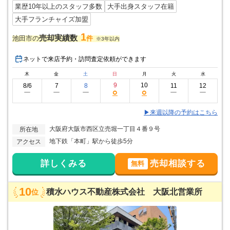
業歴10年以上のスタッフ多数
大手出身スタッフ在籍
大手フランチャイズ加盟
1
売却実績数
池田市の
件
※3年以内
ネットで来店予約・訪問査定依頼ができます
木
金
土
日
月
火
水
9
10
8/6
7
8
11
12
○
○
ー
ー
ー
ー
ー
▶来週以降の予約はこちら
大阪府大阪市西区立売堀一丁目４番９号
所在地
地下鉄「本町」駅から徒歩5分
アクセス
詳しくみる
売却相談する
無料
10
積水ハウス不動産株式会社 大阪北営業所
位