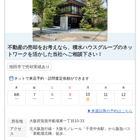
不動産の売却をお考えなら、積水ハウスグループのネッ
トワークを活かした当社へご相談下さい！
池田市で売却実績あり
ネットで来店予約・訪問査定依頼ができます
木
金
土
日
月
火
水
10
8/6
7
8
9
11
12
○
ー
ー
ー
ー
ー
ー
▶来週以降の予約はこちら
大阪府箕面市船場東一丁目10-33
所在地
アクセ
北大阪急行線・大阪モノレール「千里中央駅」から阪急バス
「新船場北橋」徒歩...
ス