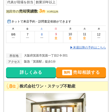
代表が現場を担当
創業10年以上
3
売却実績数
池田市の
件
※3年以内
ネットで来店予約・訪問査定依頼ができます
木
金
土
日
月
火
水
9
10
11
8/6
7
8
12
○
○
○
ー
ー
ー
ー
▶来週以降の予約はこちら
大阪府箕面市箕面一丁目2-9-301
所在地
阪急「箕面駅」徒歩1分
アクセス
詳しくみる
売却相談する
無料
8
株式会社ワン・ステップ不動産
位