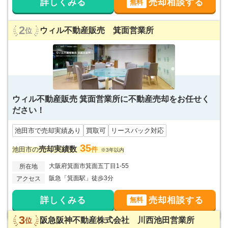
詳しくみる
売却相談する
無料
2
ウィル不動産販売 箕面営業所
位
ウィル不動産販売 箕面営業所に不動産売却をお任せく
ださい！
池田市で売却実績あり
買取可
リースバック対応
35
売却実績数
池田市の
件
※3年以内
大阪府箕面市箕面五丁目1-55
所在地
阪急「箕面駅」徒歩3分
アクセス
詳しくみる
売却相談する
無料
3
阪急阪神不動産株式会社 川西池田営業所
位