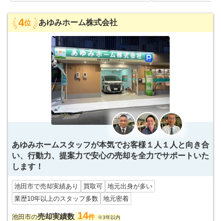
4
あゆみホーム株式会社
位
あゆみホームスタッフが本気でお客様１人１人と向き合
い、行動力、提案力で安心の売却を全力でサポートいた
します！
池田市で売却実績あり
買取可
地元出身が多い
業歴10年以上のスタッフ多数
地元密着
14
売却実績数
池田市の
件
※3年以内