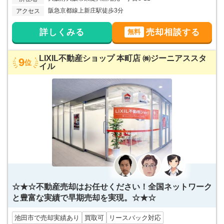
阪急京都線上新庄駅徒歩3分
アクセス
詳しくみる
売却相談する
無料
LIXIL不動産ショップ 本町店 ㈱ジーニアススタ
9
位
イル
☆★☆不動産売却はお任せください！全国ネットワーク
と豊富な実績で早期売却を実現。☆★☆
池田市で売却実績あり
買取可
リースバック対応