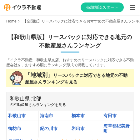
売却相談スタート
Home
【全国版】リースバックに対応できるおすすめの不動産屋さんランキ
【
和歌山県
版】
リースバックに対応できる
地元の
不動産屋さんランキング
はじめての方へ
「イクラ不動産 和歌山県支店」おすすめのリースバックに対応できる不動
不動産会社を探す
産会社を、
おすすめ順にランキング形式で掲載しています。
「地域別」
リースバックに対応できる
地元の不動
物件の価格を知る
産屋さんランキングを見る
お家の売却を学ぶ
和歌山県
-
北部
の不動産屋さんランキングを見る
不動産会社向け情報
和歌山市
海南市
橋本市
有田市
海草郡紀美野
御坊市
紀の川市
岩出市
町