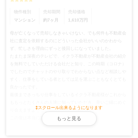
物件種別
売却期間
売却価格
マンション
約7ヶ月
1,610
万円
母が亡くなって売却しなきゃいけない、でも何件も不動産会
社に査定を依頼するのにどういった会社がいいのかわから
ず、忙しさを理由にずっと後回しになっていました。

たまたま深夜のテレビで、イクラ不動産が不動産会社の紹介
を無料でしていただける会社だと知り、この時期（コロナ）
でしたのでチャットのやり取りでわからない点など相談しや
すく、仕事をしている者としては足を運ぶこともなくとても
良かったです。

最後まできっちり仕事をしているイクラ不動産様がこれから
ももっとたくさんの人達に知っていただき、良いご縁にめぐ
スクロール出来るようになります
り会えますよう心よりお祈り申し上げます。

この度は本当にありがとうございました。
もっと見る