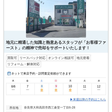
地元に精通した知識と熱意あるスタッフが「お客様ファ
ースト」の精神で売却をサポートいたします！
買取可
リースバック対応
オンライン相談可
地元密着
リフォーム・解体対応
ネットで来店予約・訪問査定依頼ができます
木
金
土
日
月
火
水
8
9
10
8/6
7
11
12
○
○
○
ー
ー
ー
ー
▶来週以降の予約はこちら
奈良県大和高田市西三倉堂一丁目6-28
所在地