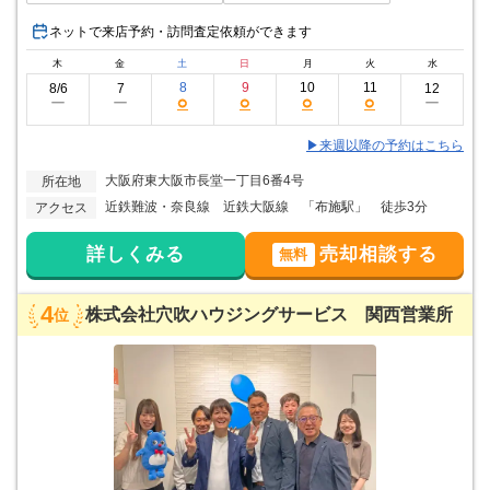
ネットで来店予約・訪問査定依頼ができます
木
金
土
日
月
火
水
8
9
10
11
8/6
7
12
○
○
○
○
ー
ー
ー
▶来週以降の予約はこちら
大阪府東大阪市長堂一丁目6番4号
所在地
近鉄難波・奈良線 近鉄大阪線 「布施駅」 徒歩3分
アクセス
詳しくみる
売却相談する
無料
4
株式会社穴吹ハウジングサービス 関西営業所
位