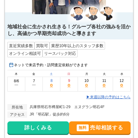
地域社会に生かされ生きる！グループ各社の強みを活か
し、高値かつ早期売却成功へと導きます
直近実績多数
買取可
業歴10年以上のスタッフ多数
オンライン相談可
リースバック対応
ネットで来店予約・訪問査定依頼ができます
木
金
土
日
月
火
水
8
9
10
11
12
8/6
7
○
○
○
○
○
ー
ー
▶来週以降の予約はこちら
兵庫県明石市樽屋町1-29 エヌグラン明石4F
所在地
JR「明石駅」徒歩約6分
アクセス
詳しくみる
売却相談する
無料