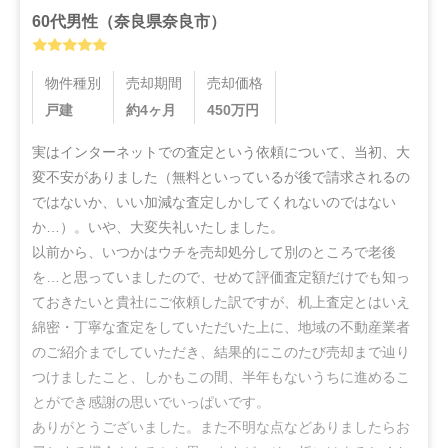
60代
男性
（
奈良県奈良市
）
物件種別
売却期間
売却価格
戸建
約4ヶ月
450
万円
実はインターネットでの査定という依頼について、当初、大
変不安がありました（無料といっているが後で請求されるの
ではないか、いい加減な査定しかしてくれないのではない
か…）。いや、大変失礼いたしました。

以前から、いつかはウチを売却処分して別のところで老後
を…と思っていましたので、せめて評価査定額だけでも知っ
ておきたいと貴社にご依頼した訳ですが、机上査定とはいえ
綿密・丁寧な査定をしていただいた上に、地域の不動産業者
のご紹介までしていただき、結果的にこのたび売却まで辿り
つけましたこと、しかもこの間、半年もないうちに進めるこ
とができ感謝の思いでいっぱいです。

ありがとうございました。また不明な点などありましたらお