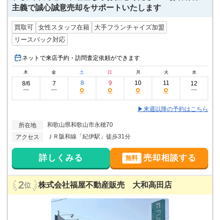
主義で誠心誠意売却をサポートいたします
買取可
女性スタッフ在籍
大手フランチャイズ加盟
リースバック対応
ネットで来店予約・訪問査定依頼ができます
木
金
土
日
月
火
水
8
9
10
11
8/6
7
12
○
○
○
○
ー
ー
ー
▶来週以降の予約はこちら
和歌山県和歌山市永穂70
所在地
ＪＲ阪和線「紀伊駅」徒歩31分
アクセス
詳しくみる
売却相談する
無料
2
株式会社福屋不動産販売 大和高田店
位