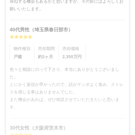
尋ねする機会もあるかと思いますが、その折にはよろしくお
願いいたします。
40代
男性
（
埼玉県春日部市
）
物件種別
売却期間
売却価格
戸建
約3ヶ月
2,350
万円
色々と相談にのって下さり、本当にありがとうございまし
た。

とにかく返信が早かったので、話がテンポよく進み、ストレ
スを感じる事はありませんでした。

また機会があれば、ぜひ相談させていただきたいと思いま
す。
30代
女性
（
大阪府茨木市
）