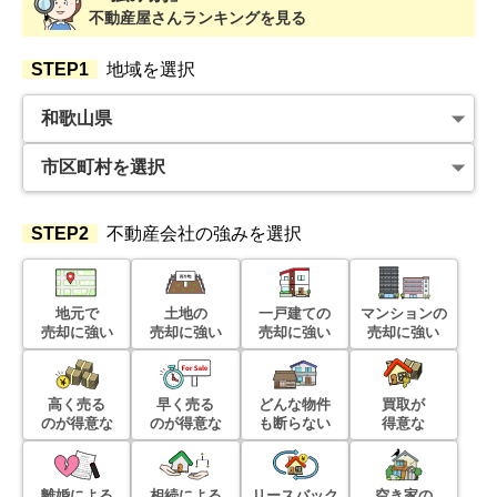
不動産屋さんランキングを見る
STEP1
地域を選択
STEP2
不動産会社の強みを選択
地元で
土地の
一戸建ての
マンションの
売却に強い
売却に強い
売却に強い
売却に強い
高く売る
早く売る
どんな物件
買取が
のが得意な
のが得意な
も断らない
得意な
離婚による
相続による
リースバック
空き家の