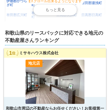
伊都郡かつら
スクロール出来るようになります
スクロール出来るようになります
伊都郡九度山
伊都郡高野町
有田郡湯浅町
ぎ町
町
もっと見る
もっと見る
有田郡有田川
有田郡広川町
日高郡美浜町
日高郡日高町
町
日高郡みなべ
日高郡日高川
日高郡由良町
日高郡印南町
町
町
和歌山県
の
リースバックに対応できる
地元の
和歌山県
-
南部
不動産屋さんランキング
の不動産屋さんランキングを見る
西牟婁郡白浜
西牟婁郡上富
1
ミサキハウス株式会社
位
田辺市
新宮市
町
田町
地元店
西牟婁郡すさ
東牟婁郡那智
東牟婁郡太地
東牟婁郡古座
み町
勝浦町
町
川町
東牟婁郡北山
東牟婁郡串本
村
町
和歌山市周辺の不動産ならお任せください！お客様第一