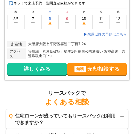
ネットで来店予約・訪問査定依頼ができます
木
金
土
日
月
火
水
8
10
8/6
7
9
11
12
○
○
ー
ー
ー
ー
ー
▶来週以降の予約はこちら
大阪府大阪市平野区喜連二丁目7-24
所在地
アクセ
谷町線「喜連瓜破駅」徒歩1分 長居公園通沿い 阪神高速 喜
連瓜破出口1つ...
ス
詳しくみる
売却相談する
無料
リースバックで
よくある相談
Q
住宅ローンが残っていてもリースバックは利用
できますか？