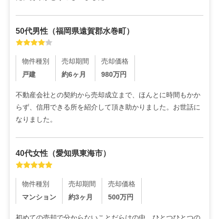
50代
男性
（
福岡県遠賀郡水巻町
）
物件種別
売却期間
売却価格
戸建
約6ヶ月
980
万円
不動産会社との契約から売却成立まで、ほんとに時間もかか
らず、信用できる所を紹介して頂き助かりました。お世話に
なりました。
40代
女性
（
愛知県東海市
）
物件種別
売却期間
売却価格
マンション
約3ヶ月
500
万円
初めての売却で分からないことだらけの中、ひとつひとつの