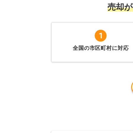
売
却
が
1
全国の市区町村に対応