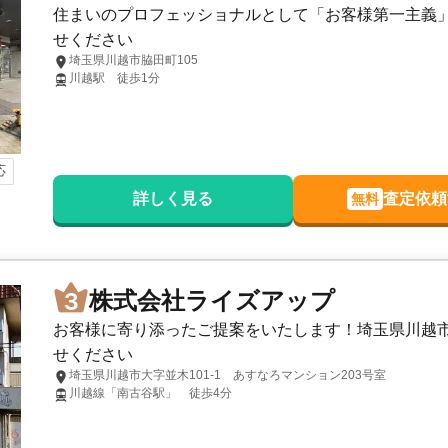
住まいのプロフェッショナルとして「お客様第一主義
せください
埼玉県川越市脇田町105
川越駅 徒歩1分
応
詳しく見る
査定依頼
無料
株式会社ライズアップ
お客様に寄り添ったご提案をいたします！埼玉県川越
せください
埼玉県川越市大字並木101-1 あすなろマンション203号室
川越線「南古谷駅」 徒歩4分