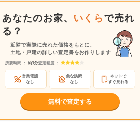
あなたのお家、
いくら
で売れ
る？
近隣で実際に売れた価格をもとに、
土地・戸建の詳しい査定書をお作りします
所要時間 ：
約3分
査定精度 ：
営業電話
急な訪問
ネットで
なし
なし
すぐ見れる
無料で査定する