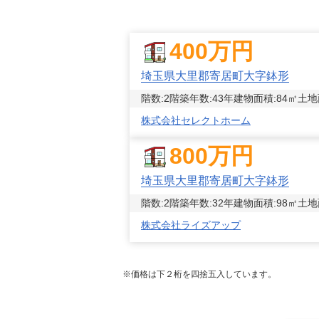
400
万円
埼玉県大里郡寄居町大字鉢形
階数:
2
階
築年数:
43年
建物面積:
84
㎡
土地
株式会社セレクトホーム
800
万円
埼玉県大里郡寄居町大字鉢形
階数:
2
階
築年数:
32年
建物面積:
98
㎡
土地
株式会社ライズアップ
※価格は下２桁を四捨五入しています。