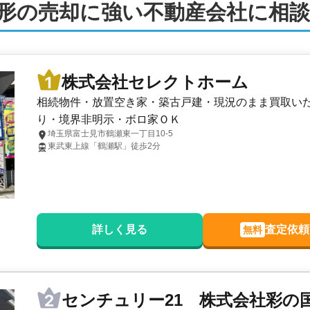
形の売却に強い不動産会社に相
株式会社セレクトホーム
相続物件・放置空き家・築古戸建・現況のまま買取い
り・境界非明示・ボロ家ＯＫ
埼玉県富士見市鶴瀬東一丁目10-5
東武東上線「鶴瀬駅」徒歩2分
詳しく見る
査定依頼
無料
センチュリー21 株式会社彩の