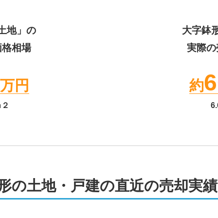
土地」の
大字鉢
価格相場
実際の
6
万円
約
ｍ２
6.
形の土地・戸建の直近の売却実績