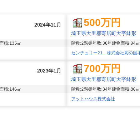
500
万円
2024年11月
埼玉県大里郡寄居町大字鉢形
面積:
135
㎡
階数:
2
階
築年数:
36年
建物面積:
94
㎡
センチュリー21 株式会社彩の国
700
万円
2023年1月
埼玉県大里郡寄居町大字鉢形
面積:
146
㎡
階数:
2
階
築年数:
34年
建物面積:
86
㎡
アットハウス株式会社