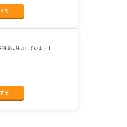
する
取再販に注力しています！
する