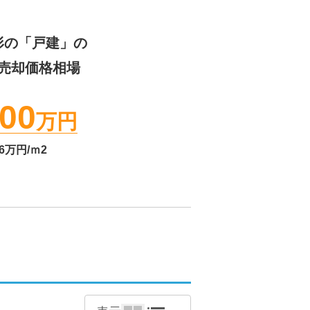
形
の「戸建」の
売却価格相場
00
万円
6
万円/ｍ2