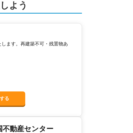
談しよう
たします。再建築不可・残置物あ
する
国不動産センター