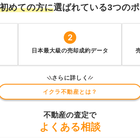
初
め
て
の方に
選ばれている
3
つのポ
2
日本最大級の売却成約データ
さらに詳しく
イクラ不動産とは？
不動産の査定で
よくある相談