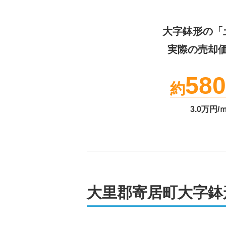
大字鉢形
の「
実際の売却
580
約
3.0
万円/
大里郡寄居町大字鉢