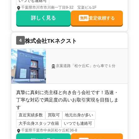
いつでも連絡可
千葉県市川市市川南一丁目9-32 宝楽ビル1F
千葉県鎌ヶ谷市東道野辺四丁目
詳しく見る
査定依頼する
無料
階数:
2
階
築年数:
5年
建物面積:
100
㎡
土地面積:
127
㎡
4
株式会社TKネクスト
株式会社TKネクスト
2,400
万円
京葉道路「松ケ丘IC」から車で１分
2023年3月
千葉県鎌ヶ谷市東道野辺四丁目
真摯に真剣に売主様と向き合う会社です！迅速・
状態:
古家あり
土地面積:
264
㎡
丁寧な対応で満足度の高いお取引実現を目指しま
す
株式会社スマイリッシュ－エステート
直近実績多数
買取可
地元出身が多い
大手出身スタッフ在籍
いつでも連絡可
1,700
万円
千葉県千葉市中央区松ケ丘町36-8
2021年3月