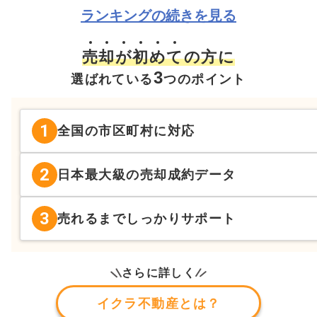
ランキングの続きを見る
売
却
が
初
め
て
の方に
3
選ばれている
つのポイント
1
全国の市区町村に対応
2
日本最大級の売却成約データ
3
売れるまでしっかりサポート
さらに詳しく
イクラ不動産とは？