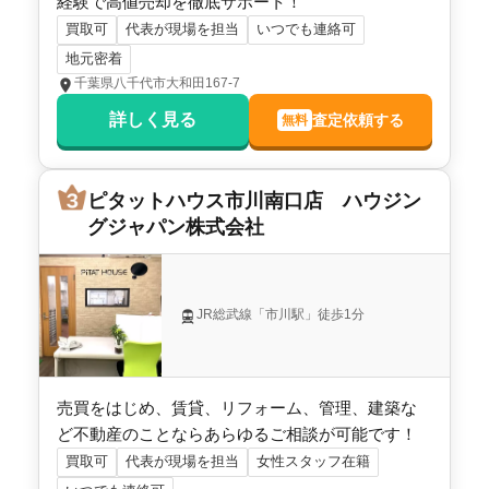
経験で高値売却を徹底サポート！
買取可
代表が現場を担当
いつでも連絡可
千葉県鎌ヶ谷市東道野辺四丁目
地元密着
千葉県八千代市大和田167-7
階数:
2
階
建物面積:
103
㎡
土地面積:
122
㎡
詳しく見る
査定依頼する
無料
ピタットハウス市川南口店 ハウジングジャパン株式会社
ピタットハウス市川南口店 ハウジン
3,600
グジャパン株式会社
万円
2025年1月
千葉県鎌ヶ谷市東道野辺四丁目
JR総武線「市川駅」徒歩1分
階数:
2
階
建物面積:
103
㎡
土地面積:
122
㎡
売買をはじめ、賃貸、リフォーム、管理、建築な
株式会社ヒロリアルエステート
ど不動産のことならあらゆるご相談が可能です！
3,400
買取可
代表が現場を担当
女性スタッフ在籍
万円
2024年12月