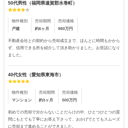
50代
男性
（
福岡県遠賀郡水巻町
）
物件種別
売却期間
売却価格
戸建
約6ヶ月
980
万円
不動産会社との契約から売却成立まで、ほんとに時間もかから
ず、信用できる所を紹介して頂き助かりました。お世話になり
ました。
40代
女性
（
愛知県東海市
）
物件種別
売却期間
売却価格
マンション
約3ヶ月
500
万円
初めての売却で分からないことだらけの中、ひとつひとつの質
問にもとても丁寧にお答え下さって、おかげでとてもスムーズ
に売却まで進めることができました。
