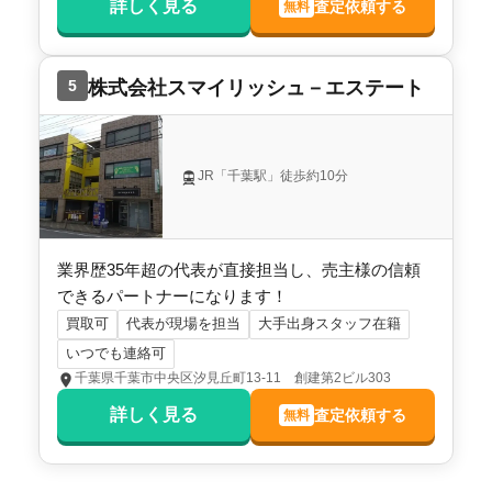
詳しく見る
査定依頼する
無料
千葉県鎌ヶ谷市東道野辺四丁目
階数:
2
階
築年数:
48年
5
株式会社スマイリッシュ－エステート
建物面積:
98
㎡
土地面積:
151
㎡
東海住宅株式会社 鎌ヶ谷支店
JR「千葉駅」徒歩約10分
業界歴35年超の代表が直接担当し、売主様の信頼
できるパートナーになります！
買取可
代表が現場を担当
大手出身スタッフ在籍
いつでも連絡可
千葉県千葉市中央区汐見丘町13-11 創建第2ビル303
詳しく見る
査定依頼する
無料