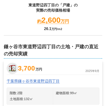
東道野辺四丁目
の「戸建」の
実際の売却価格相場
2,600
約
万円
26.1
万円/ｍ2
鎌ヶ谷市東道野辺四丁目の土地・戸建の直近
の売却実績
3,700
万円
2025年9月
千葉県鎌ヶ谷市東道野辺四丁目
階数:
2
階
建物面積:
99
㎡
土地面積:
132
㎡