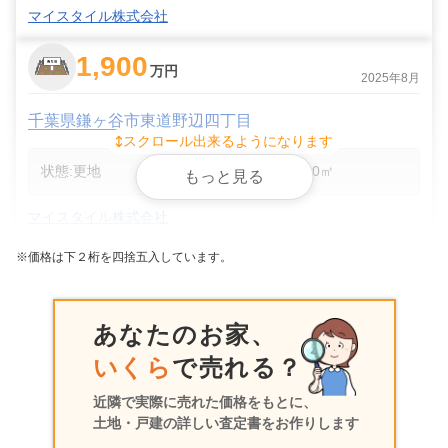
マイスタイル株式会社
1,900
万円
2025年8月
千葉県鎌ヶ谷市東道野辺四丁目
スクロール出来るようになります
状態:
更地
土地面積:
120
㎡
もっと見る
マイスタイル株式会社
※価格は下２桁を四捨五入しています。
2,200
万円
2025年7月
千葉県鎌ヶ谷市東道野辺四丁目
あなたのお家、
いくら
で売れる？
状態:
更地
土地面積:
123
㎡
近隣で実際に売れた価格をもとに、
マイスタイル株式会社
土地・戸建の詳しい査定書をお作りします