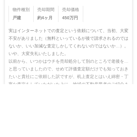
物件種別
売却期間
売却価格
戸建
約4ヶ月
450
万円
実はインターネットでの査定という依頼について、当初、大変
不安がありました（無料といっているが後で請求されるのでは
ないか、いい加減な査定しかしてくれないのではないか…）。
いや、大変失礼いたしました。

以前から、いつかはウチを売却処分して別のところで老後を…
と思っていましたので、せめて評価査定額だけでも知っておき
たいと貴社にご依頼した訳ですが、机上査定とはいえ綿密・丁
寧な査定をしていただいた上に、地域の不動産業者のご紹介ま
でしていただき、結果的にこのたび売却まで辿りつけましたこ
営業電話なし！ネットで完結
と、しかもこの間、半年もないうちに進めることができ感謝の
思いでいっぱいです。

無料で査定スタート
ありがとうございました。また不明な点などありましたらお尋
ねする機会もあるかと思いますが、その折にはよろしくお願い
いたします。