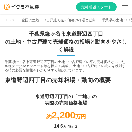
売却相談スタート
Home
全国の土地・中古戸建て売却価格の相場と動向
千葉県の土地・中
千葉県
鎌ヶ谷市
東道野辺四丁目
の土地・中古戸建て売却価格の相場と動向をやさし
はじめての方へ
く解説
不動産会社を探す
千葉県鎌ヶ谷市東道野辺四丁目
の土地・中古戸建ての平均売却価格といった
各種データやアンケート等を幅広く掲載。 土地・中古戸建ての売却を検討す
る時に必要な情報をわかりやすく解説しています。
物件の価格を知る
東道野辺四丁目
の売却相場・動向の概要
お家の売却を学ぶ
東道野辺四丁目
の「土地」の
実際の売却価格相場
不動産会社向け情報
2,200
約
万円
14.6
万円/ｍ２