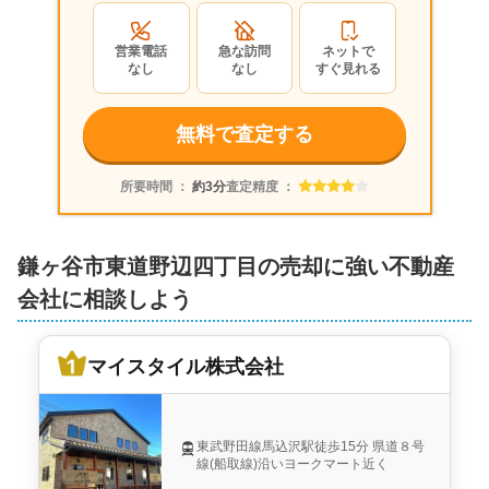
2,100
万円
2025年6月
営業電話
急な訪問
ネットで
なし
なし
すぐ見れる
千葉県鎌ヶ谷市東道野辺四丁目
無料で査定する
状態:
更地
土地面積:
123
㎡
マイスタイル株式会社
所要時間 ：
約3分
査定精度 ：
2,200
万円
2025年6月
鎌ヶ谷市東道野辺四丁目の売却に強い不動産
会社に相談しよう
千葉県鎌ヶ谷市東道野辺四丁目
状態:
更地
土地面積:
123
㎡
マイスタイル株式会社
マイスタイル株式会社
東武野田線馬込沢駅徒歩15分 県道８号
3,800
線(船取線)沿いヨークマート近く
万円
2025年4月