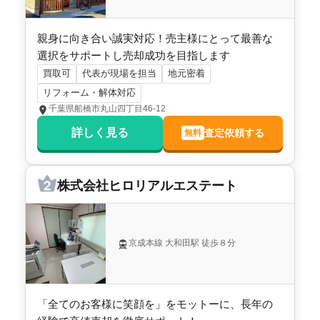
千葉県鎌ヶ谷市東道野辺四丁目
親身に向き合い誠実対応！売主様にとって最善な
選択をサポートし売却成功を目指します
階数:
2
階
建物面積:
103
㎡
買取可
代表が現場を担当
地元密着
土地面積:
122
㎡
リフォーム・解体対応
株式会社ヒロリアルエステート
千葉県船橋市丸山四丁目46-12
詳しく見る
査定依頼する
無料
3,600
万円
2025年3月
千葉県鎌ヶ谷市東道野辺四丁目
株式会社ヒロリアルエステート
階数:
2
階
建物面積:
100
㎡
土地面積:
122
㎡
京成本線 大和田駅 徒歩８分
株式会社ヒロリアルエステート
3,700
「全てのお客様に笑顔を」をモットーに、長年の
万円
2025年3月