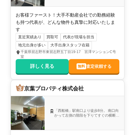
お客様ファースト！大手不動産会社での勤務経験
も持つ代表が、どんな物件も真摯に対応いたしま
す
直近実績あり
買取可
代表が現場を担当
地元出身が多い
大手出身スタッフ在籍
千葉県習志野市東習志野五丁目19-17 宮澤マンションC号
室
詳しく見る
査定依頼する
無料
京葉プロパティ株式会社
「西船橋」駅南口より徒歩8分。 南口向
かって左側の階段を下りてすぐの横断歩
道を渡り直進。１つ目の信号を左折。3
つ目の信号まで直進。横断歩道を渡り2
件目のビル（砂井ビル）の2階です。