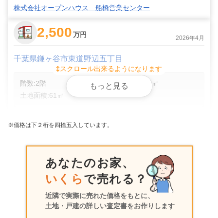
株式会社オープンハウス 船橋営業センター
2,500
万円
2026年4月
千葉県鎌ヶ谷市東道野辺五丁目
スクロール出来るようになります
階数:
2
階
建物面積:
62
㎡
もっと見る
土地面積:
61
㎡
株式会社オープンハウス 船橋営業センター
※価格は下２桁を四捨五入しています。
500
万円
2025年10月
あなたのお家、
千葉県鎌ヶ谷市東道野辺五丁目
いくら
で売れる？
状態:
更地
土地面積:
98
㎡
近隣で実際に売れた価格をもとに、
土地・戸建の詳しい査定書をお作りします
ハウスドゥ 東習志野 株式会社Delta company