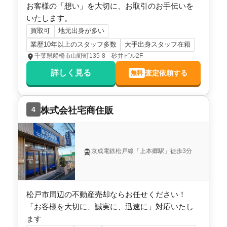
お客様の「想い」を大切に、お取引のお手伝いを
いたします。
買取可
地元出身が多い
業歴10年以上のスタッフ多数
大手出身スタッフ在籍
千葉県船橋市山野町135-8 砂井ビル2F
詳しく見る
査定依頼する
無料
4
株式会社宅商住販
京成電鉄松戸線「上本郷駅」徒歩3分
松戸市周辺の不動産売却ならお任せください！
「お客様を大切に、誠実に、迅速に」対応いたし
ます