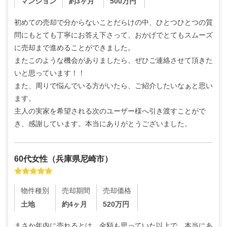
マンション
約3ヶ月
500
万円
初めての売却で分からないことだらけの中、ひとつひとつの質
問にもとても丁寧にお答え下さって、おかげでとてもスムーズ
に売却まで進めることができました。

またこのような機会がありましたら、ぜひご連絡させて頂きた
いと思っています！！

また、周りで悩んでいる方がいたら、ご紹介したいなぁと思い
ます。

主人の実家を希望される次のユーザー様へ引き渡すことがで
き、感謝しています。本当にありがとうございました。
60代
女性
（
兵庫県尼崎市
）
物件種別
売却期間
売却価格
土地
約4ヶ月
520
万円
まさか年内に売れるとは、金額も思っていた以上で、本当にあ