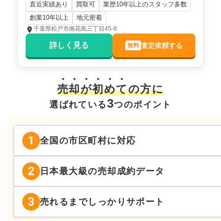
直近実績あり
買取可
業歴10年以上のスタッフ多数
創業10年以上
地元密着
千葉県松戸市南花島三丁目45-8
詳しく見る
査定依頼する
無料
売
却
が
初
め
て
の方に
3
選ばれている
つのポイント
1
全国の市区町村に対応
2
日本最大級の売却成約データ
3
売れるまでしっかりサポート