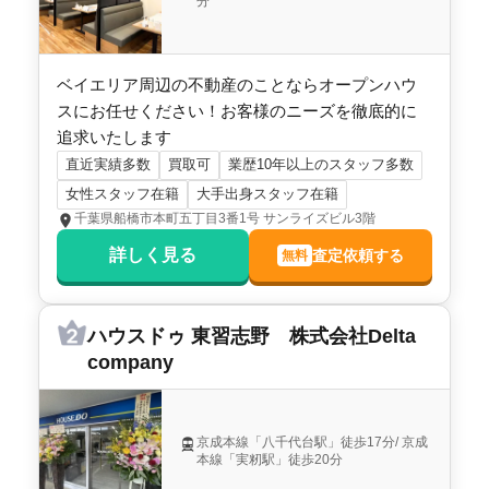
分
1,800
万円
2014年1月
ベイエリア周辺の不動産のことならオープンハウ
スにお任せください！お客様のニーズを徹底的に
千葉県鎌ヶ谷市東道野辺五丁目
追求いたします
直近実績多数
買取可
業歴10年以上のスタッフ多数
階数:
2
階
建物面積:
102
㎡
女性スタッフ在籍
大手出身スタッフ在籍
土地面積:
103
㎡
千葉県船橋市本町五丁目3番1号 サンライズビル3階
株式会社宅商住販
詳しく見る
査定依頼する
無料
ハウスドゥ 東習志野 株式会社Delta
company
京成本線「八千代台駅」徒歩17分/ 京成
本線「実籾駅」徒歩20分