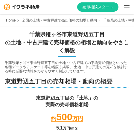
売却相談スタート
Home
全国の土地・中古戸建て売却価格の相場と動向
千葉県の土地・中
千葉県
鎌ヶ谷市
東道野辺五丁目
の土地・中古戸建て売却価格の相場と動向をやさし
はじめての方へ
く解説
不動産会社を探す
千葉県鎌ヶ谷市東道野辺五丁目
の土地・中古戸建ての平均売却価格といった
各種データやアンケート等を幅広く掲載。 土地・中古戸建ての売却を検討す
る時に必要な情報をわかりやすく解説しています。
物件の価格を知る
東道野辺五丁目
の売却相場・動向の概要
お家の売却を学ぶ
東道野辺五丁目
の「土地」の
実際の売却価格相場
不動産会社向け情報
500
約
万円
5.1
万円/ｍ２