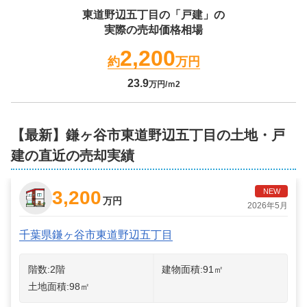
東道野辺五丁目
の「戸建」の
実際の売却価格相場
2,200
約
万円
23.9
万円/ｍ2
【最新】鎌ヶ谷市東道野辺五丁目の土地・戸
建の直近の売却実績
3,200
NEW
万円
2026年5月
千葉県鎌ヶ谷市東道野辺五丁目
階数:
2
階
建物面積:
91
㎡
土地面積:
98
㎡