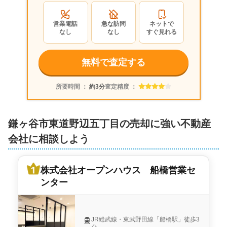
2,200
営業電話
急な訪問
ネットで
万円
2023年1月
なし
なし
すぐ見れる
千葉県鎌ヶ谷市東道野辺五丁目
無料で査定する
階数:
2
階
築年数:
14年
所要時間 ：
約3分
査定精度 ：
建物面積:
92
㎡
土地面積:
111
㎡
京葉プロパティ株式会社
鎌ヶ谷市東道野辺五丁目の売却に強い不動産
1,600
会社に相談しよう
万円
2014年1月
千葉県鎌ヶ谷市東道野辺五丁目
株式会社オープンハウス 船橋営業セ
ンター
階数:
2
階
建物面積:
97
㎡
土地面積:
127
㎡
JR総武線・東武野田線「船橋駅」徒歩3
株式会社宅商住販