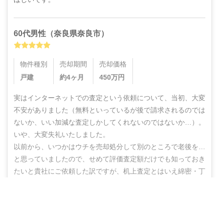
60代
男性
（
奈良県奈良市
）
物件種別
売却期間
売却価格
戸建
約4ヶ月
450
万円
実はインターネットでの査定という依頼について、当初、大変
不安がありました（無料といっているが後で請求されるのでは
ないか、いい加減な査定しかしてくれないのではないか…）。
いや、大変失礼いたしました。

以前から、いつかはウチを売却処分して別のところで老後を…
と思っていましたので、せめて評価査定額だけでも知っておき
たいと貴社にご依頼した訳ですが、机上査定とはいえ綿密・丁
寧な査定をしていただいた上に、地域の不動産業者のご紹介ま
でしていただき、結果的にこのたび売却まで辿りつけましたこ
営業電話なし！ネットで完結
と、しかもこの間、半年もないうちに進めることができ感謝の
無料で査定スタート