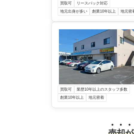
買取可
リースバック対応
地元出身が多い
創業10年以上
地元密
買取可
業歴10年以上のスタッフ多数
創業10年以上
地元密着
売
却
が