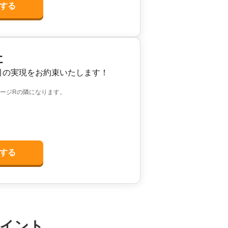
する
社
引の実現をお約束いたします！
ージRの隣になります。
する
イント