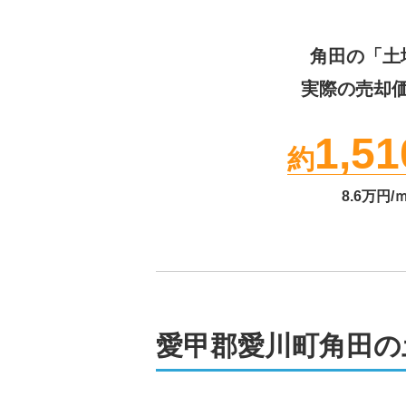
角田
の「土
実際の売却
1,51
約
8.6
万円/
愛甲郡愛川町角田の