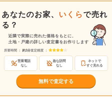
あなたのお家、
いくら
で売れ
る？
近隣で実際に売れた価格をもとに、
土地・戸建の詳しい査定書をお作りします
所要時間 ：
約3分
査定精度 ：
営業電話
急な訪問
ネットで
なし
なし
すぐ見れる
無料で査定する