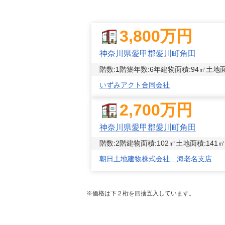
3,800
万円
神奈川県愛甲郡愛川町角田
階数:
1
階
築年数:
6年
建物面積:
94
㎡
土地面
いずみアクト合同会社
2,700
万円
神奈川県愛甲郡愛川町角田
階数:
2
階
建物面積:
102
㎡
土地面積:
141
㎡
朝日土地建物株式会社 海老名支店
※価格は下２桁を四捨五入しています。