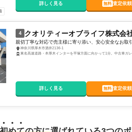
詳しく見る
査定依頼
無料
着
クオリティーオブライフ株式会
4
親切丁寧な対応で売主様に寄り添い、安心安全なお取
神奈川県厚木市酒井2136-1
東名高速道路・本厚木インターを平塚方面に向かって1分。中古車ガレ
詳しく見る
査定依頼
無料
初
め
て
の方に
選ばれている
3
つのポ