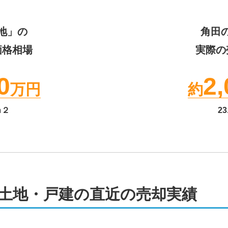
地」の
角田
価格相場
実際の
0
2,
万円
約
ｍ２
23
土地・戸建の直近の売却実績