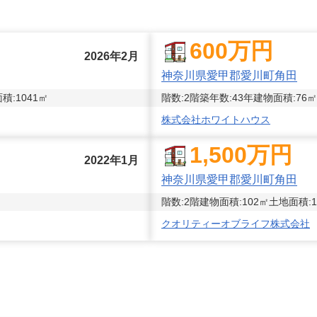
600
万円
2026年2月
神奈川県愛甲郡愛川町角田
積:
1041
㎡
階数:
2
階
築年数:
43年
建物面積:
76
㎡
株式会社ホワイトハウス
1,500
万円
2022年1月
神奈川県愛甲郡愛川町角田
階数:
2
階
建物面積:
102
㎡
土地面積:
1
クオリティーオブライフ株式会社