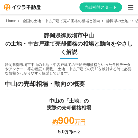
売却相談スタート
Home
全国の土地・中古戸建て売却価格の相場と動向
静岡県の土地・中
静岡県
御殿場市
中山
の土地・中古戸建て売却価格の相場と動向をやさし
はじめての方へ
く解説
不動産会社を探す
静岡県御殿場市中山
の土地・中古戸建ての平均売却価格といった各種データ
やアンケート等を幅広く掲載。 土地・中古戸建ての売却を検討する時に必要
な情報をわかりやすく解説しています。
物件の価格を知る
中山
の売却相場・動向の概要
お家の売却を学ぶ
中山
の「土地」の
実際の売却価格相場
不動産会社向け情報
900
約
万円
5.0
万円/ｍ２