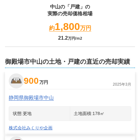
中山
の「戸建」の
実際の売却価格相場
1,800
約
万円
21.2
万円/ｍ2
御殿場市中山の土地・戸建の直近の売却実績
900
万円
2025年3月
静岡県御殿場市中山
状態:
更地
土地面積:
178
㎡
株式会社みくりや企画