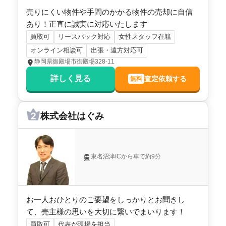
売りにくい物件や手間のかかる物件の売却に自信
あり！正直に誠実に対応いたします
買取可
リースバック対応
女性スタッフ在籍
オンライン相談可
出張・遠方対応可
静岡県御殿場市御殿場328-11
詳しく見る
査定依頼する
無料
株式会社はぐみ
東名沼津ICから車で約9分
お一人おひとりのご要望をしっかりとお聞きし
て、売主様の思いを大切に繋いでまいります！
買取可
代表が現場を担当