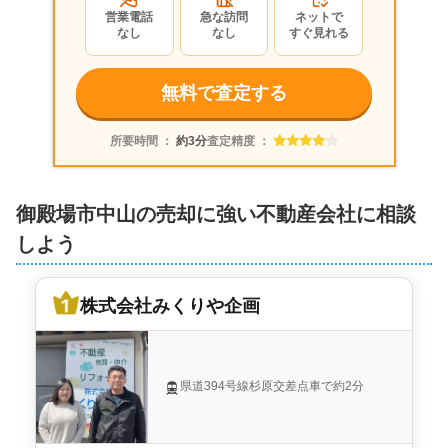
営業電話
急な訪問
ネットで
なし
なし
すぐ見れる
無料で査定する
所要時間 ：
約3分
査定精度 ：
御殿場市中山の売却に強い不動産会社に相談
しよう
株式会社みくりや企画
県道394号線杉原交差点車で約2分