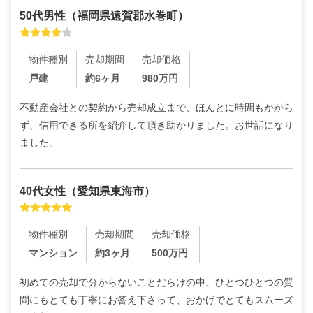
50代
男性
（
福岡県遠賀郡水巻町
）
物件種別
売却期間
売却価格
戸建
約6ヶ月
980
万円
不動産会社との契約から売却成立まで、ほんとに時間もかから
ず、信用できる所を紹介して頂き助かりました。お世話になり
ました。
40代
女性
（
愛知県東海市
）
物件種別
売却期間
売却価格
マンション
約3ヶ月
500
万円
初めての売却で分からないことだらけの中、ひとつひとつの質
問にもとても丁寧にお答え下さって、おかげでとてもスムーズ