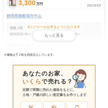
3,300
万円
2021年9月
静岡県御殿場市中山
スクロール出来るようになります
階数:
2
階
築年数:
8年
建物面積:
96
㎡
土地面積:
178
㎡
もっと見る
株式会社はぐみ
※価格は下２桁を四捨五入しています。
300
万円
2020年10月
静岡県御殿場市中山
あなたのお家、
いくら
で売れる？
階数:
2
階
築年数:
47年
建物面積:
73
㎡
土地面積:
149
㎡
近隣で実際に売れた価格をもとに、
土地・戸建の詳しい査定書をお作りします
株式会社アスナロカン