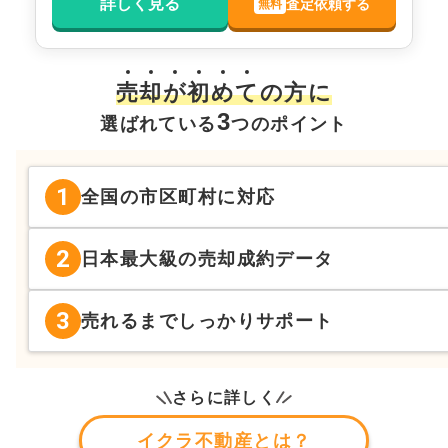
詳しく見る
査定依頼する
無料
売
却
が
初
め
て
の方に
3
選ばれている
つのポイント
1
全国の市区町村に対応
2
日本最大級の売却成約データ
3
売れるまでしっかりサポート
さらに詳しく
イクラ不動産とは？