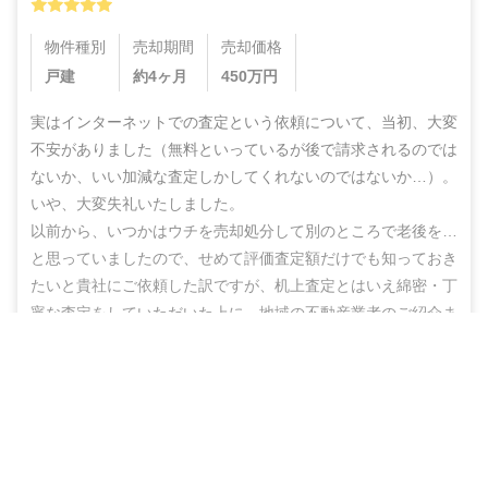
物件種別
売却期間
売却価格
戸建
約4ヶ月
450
万円
実はインターネットでの査定という依頼について、当初、大変
不安がありました（無料といっているが後で請求されるのでは
ないか、いい加減な査定しかしてくれないのではないか…）。
いや、大変失礼いたしました。

以前から、いつかはウチを売却処分して別のところで老後を…
と思っていましたので、せめて評価査定額だけでも知っておき
たいと貴社にご依頼した訳ですが、机上査定とはいえ綿密・丁
寧な査定をしていただいた上に、地域の不動産業者のご紹介ま
でしていただき、結果的にこのたび売却まで辿りつけましたこ
営業電話なし！ネットで完結
と、しかもこの間、半年もないうちに進めることができ感謝の
思いでいっぱいです。

無料で査定スタート
ありがとうございました。また不明な点などありましたらお尋
ねする機会もあるかと思いますが、その折にはよろしくお願い
いたします。