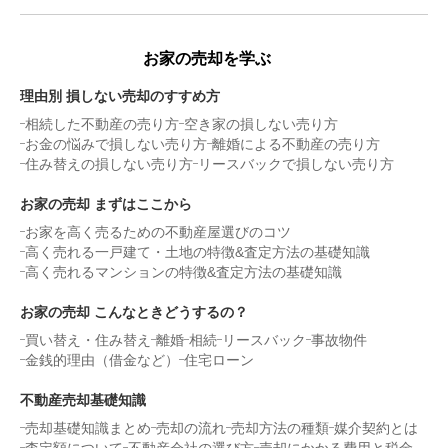
お家の売却を学ぶ
理由別 損しない売却のすすめ方
相続した不動産の売り方
空き家の損しない売り方
お金の悩みで損しない売り方
離婚による不動産の売り方
住み替えの損しない売り方
リースバックで損しない売り方
お家の売却 まずはここから
お家を高く売るための不動産屋選びのコツ
高く売れる一戸建て・土地の特徴&査定方法の基礎知識
高く売れるマンションの特徴&査定方法の基礎知識
お家の売却 こんなときどうするの？
買い替え・住み替え
離婚
相続
リースバック
事故物件
金銭的理由（借金など）
住宅ローン
不動産売却基礎知識
売却基礎知識まとめ
売却の流れ
売却方法の種類
媒介契約とは
査定額について
不動産会社の選び方
売却にかかる費用と税金