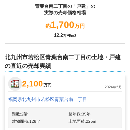
青葉台南二丁目
の「戸建」の
実際の売却価格相場
1,700
約
万円
12.2
万円/ｍ2
北九州市若松区青葉台南二丁目の土地・戸建
の直近の売却実績
2,100
万円
2024年5月
福岡県北九州市若松区青葉台南二丁目
階数:
2
階
築年数:
35年
建物面積:
128
㎡
土地面積:
225
㎡