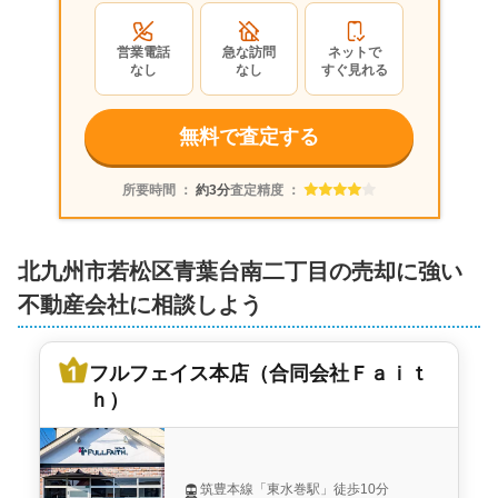
営業電話
急な訪問
ネットで
なし
なし
すぐ見れる
無料で査定する
所要時間 ：
約3分
査定精度 ：
北九州市若松区青葉台南二丁目の売却に強い
不動産会社に相談しよう
フルフェイス本店（合同会社Ｆａｉｔ
ｈ）
筑豊本線「東水巻駅」徒歩10分