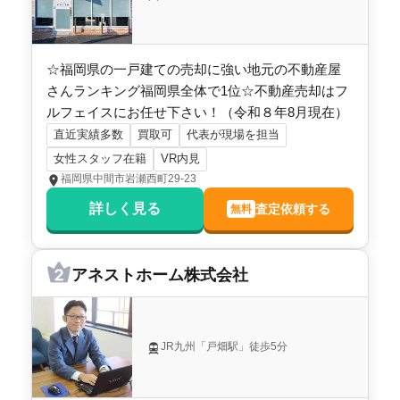
☆福岡県の一戸建ての売却に強い地元の不動産屋
さんランキング福岡県全体で1位☆不動産売却はフ
ルフェイスにお任せ下さい！（令和８年8月現在）
直近実績多数
買取可
代表が現場を担当
女性スタッフ在籍
VR内見
福岡県中間市岩瀬西町29-23
詳しく見る
査定依頼する
無料
アネストホーム株式会社
JR九州「戸畑駅」徒歩5分