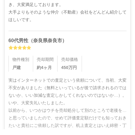
き、大変満足しております。

大手よりもそのような仲介（不動産）会社をどんどん紹介して
ほしいです。
60代
男性
（
奈良県奈良市
）
物件種別
売却期間
売却価格
戸建
約4ヶ月
450
万円
実はインターネットでの査定という依頼について、当初、大変
不安がありました（無料といっているが後で請求されるのでは
ないか、いい加減な査定しかしてくれないのではないか…）。
いや、大変失礼いたしました。

以前から、いつかはウチを売却処分して別のところで老後を…
と思っていましたので、せめて評価査定額だけでも知っておき
たいと貴社にご依頼した訳ですが、机上査定とはいえ綿密・丁
寧な査定をしていただいた上に、地域の不動産業者のご紹介ま