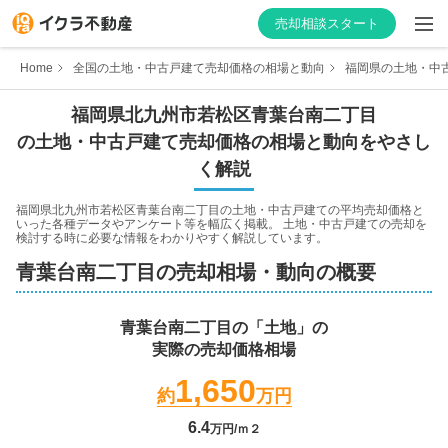
売却相談スタート
Home
全国の土地・中古戸建て売却価格の相場と動向
福岡県の土地・中
福岡県
北九州市若松区
青葉台南二丁目
の土地・中古戸建て売却価格の相場と動向をやさし
はじめての方へ
く解説
不動産会社を探す
福岡県北九州市若松区青葉台南二丁目
の土地・中古戸建ての平均売却価格と
いった各種データやアンケート等を幅広く掲載。 土地・中古戸建ての売却を
検討する時に必要な情報をわかりやすく解説しています。
物件の価格を知る
青葉台南二丁目
の売却相場・動向の概要
お家の売却を学ぶ
青葉台南二丁目
の「土地」の
実際の売却価格相場
不動産会社向け情報
1,650
約
万円
6.4
万円/ｍ２