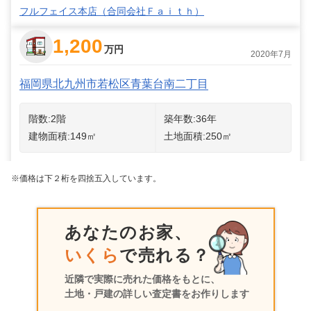
フルフェイス本店（合同会社Ｆａｉｔｈ）
1,200
万円
2020年7月
福岡県北九州市若松区青葉台南二丁目
階数:
2
階
築年数:
36年
建物面積:
149
㎡
土地面積:
250
㎡
アネストホーム株式会社
※価格は下２桁を四捨五入しています。
あなたのお家、
いくら
で売れる？
近隣で実際に売れた価格をもとに、
土地・戸建の詳しい査定書をお作りします