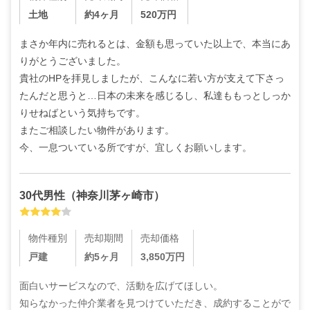
土地
約4ヶ月
520
万円
まさか年内に売れるとは、金額も思っていた以上で、本当にあ
りがとうございました。

貴社のHPを拝見しましたが、こんなに若い方が支えて下さっ
たんだと思うと…日本の未来を感じるし、私達ももっとしっか
りせねばという気持ちです。

またご相談したい物件があります。

今、一息ついている所ですが、宜しくお願いします。
30代
男性
（
神奈川茅ヶ崎市
）
物件種別
売却期間
売却価格
戸建
約5ヶ月
3,850
万円
面白いサービスなので、活動を広げてほしい。

知らなかった仲介業者を見つけていただき、成約することがで