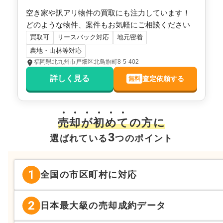
空き家や訳アリ物件の買取にも注力しています！
どのような物件、案件もお気軽にご相談ください
買取可
リースバック対応
地元密着
農地・山林等対応
福岡県北九州市戸畑区北鳥旗町8-5-402
詳しく見る
査定依頼する
無料
売
却
が
初
め
て
の方に
3
選ばれている
つのポイント
1
全国の市区町村に対応
2
日本最大級の売却成約データ