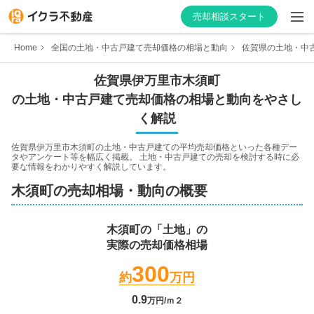
売却相談スタート
Home
全国の土地・中古戸建て売却価格の相場と動向
佐賀県の土地・中
佐賀県
伊万里市
木須町
の土地・中古戸建て売却価格の相場と動向をやさし
はじめての方へ
く解説
不動産会社を探す
佐賀県伊万里市木須町
の土地・中古戸建ての平均売却価格といった各種デー
タやアンケート等を幅広く掲載。 土地・中古戸建ての売却を検討する時に必
要な情報をわかりやすく解説しています。
物件の価格を知る
木須町
の売却相場・動向の概要
お家の売却を学ぶ
木須町
の「土地」の
実際の売却価格相場
不動産会社向け情報
300
約
万円
0.9
万円/ｍ２