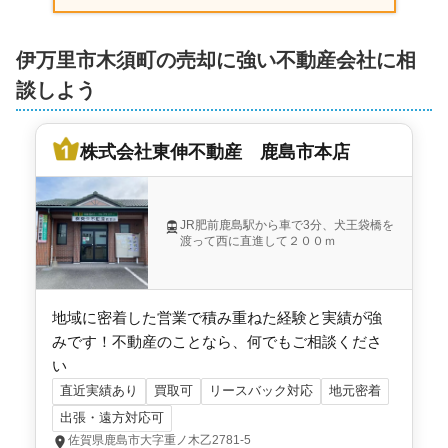
伊万里市木須町の売却に強い不動産会社に相
談しよう
株式会社東伸不動産 鹿島市本店
JR肥前鹿島駅から車で3分、犬王袋橋を
渡って西に直進して２００ｍ
地域に密着した営業で積み重ねた経験と実績が強
みです！不動産のことなら、何でもご相談くださ
い
直近実績あり
買取可
リースバック対応
地元密着
出張・遠方対応可
佐賀県鹿島市大字重ノ木乙2781-5