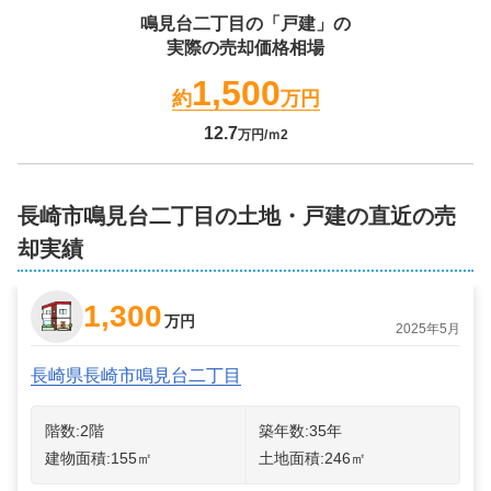
鳴見台二丁目
の「戸建」の
実際の売却価格相場
1,500
約
万円
12.7
万円/ｍ2
長崎市鳴見台二丁目の土地・戸建の直近の売
却実績
1,300
万円
2025年5月
長崎県長崎市鳴見台二丁目
階数:
2
階
築年数:
35年
建物面積:
155
㎡
土地面積:
246
㎡