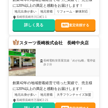
に120%以上の満足と感動をお届けします！
地元出身が多い
地元密着
リフォーム・解体対応
長崎県長崎市川口町1-1
詳しく見る
査定依頼する
無料
スターツ長崎株式会社 長崎中央店
長崎電軌蛍茶屋支線「めがね橋」電停徒
歩２分
創業42年の地域密着経営で培った実績で、売主様
に120%以上の満足と感動をお届けします！
地元出身が多い
地元密着
大手フランチャイズ加盟
長崎県長崎市万屋町2-21