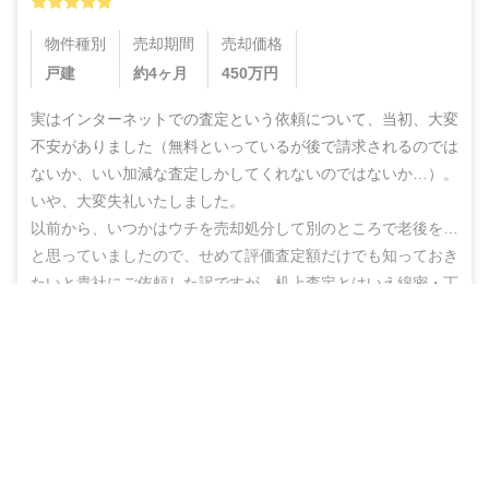
物件種別
売却期間
売却価格
戸建
約4ヶ月
450
万円
実はインターネットでの査定という依頼について、当初、大変
不安がありました（無料といっているが後で請求されるのでは
ないか、いい加減な査定しかしてくれないのではないか…）。
いや、大変失礼いたしました。

以前から、いつかはウチを売却処分して別のところで老後を…
と思っていましたので、せめて評価査定額だけでも知っておき
たいと貴社にご依頼した訳ですが、机上査定とはいえ綿密・丁
寧な査定をしていただいた上に、地域の不動産業者のご紹介ま
営業電話なし！ネットで完結
でしていただき、結果的にこのたび売却まで辿りつけましたこ
と、しかもこの間、半年もないうちに進めることができ感謝の
無料で査定スタート
思いでいっぱいです。

ありがとうございました。また不明な点などありましたらお尋
ねする機会もあるかと思いますが、その折にはよろしくお願い
いたします。