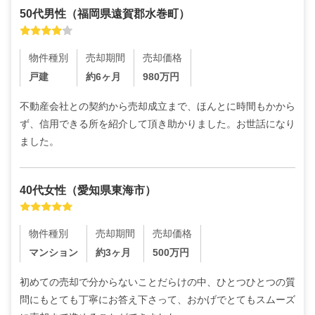
50代
男性
（
福岡県遠賀郡水巻町
）
物件種別
売却期間
売却価格
戸建
約6ヶ月
980
万円
不動産会社との契約から売却成立まで、ほんとに時間もかから
ず、信用できる所を紹介して頂き助かりました。お世話になり
ました。
40代
女性
（
愛知県東海市
）
物件種別
売却期間
売却価格
マンション
約3ヶ月
500
万円
初めての売却で分からないことだらけの中、ひとつひとつの質
問にもとても丁寧にお答え下さって、おかげでとてもスムーズ