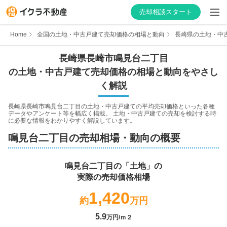
売却相談スタート
Home
全国の土地・中古戸建て売却価格の相場と動向
長崎県の土地・中
長崎県
長崎市
鳴見台二丁目
の土地・中古戸建て売却価格の相場と動向をやさし
はじめての方へ
く解説
不動産会社を探す
長崎県長崎市鳴見台二丁目
の土地・中古戸建ての平均売却価格といった各種
データやアンケート等を幅広く掲載。 土地・中古戸建ての売却を検討する時
に必要な情報をわかりやすく解説しています。
物件の価格を知る
鳴見台二丁目
の売却相場・動向の概要
お家の売却を学ぶ
鳴見台二丁目
の「土地」の
実際の売却価格相場
不動産会社向け情報
1,420
約
万円
5.9
万円/ｍ２