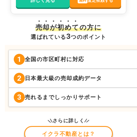
詳しく見る
査定依頼する
無料
売
却
が
初
め
て
の方に
3
選ばれている
つのポイント
1
全国の市区町村に対応
2
日本最大級の売却成約データ
3
売れるまでしっかりサポート
さらに詳しく
イクラ不動産とは？