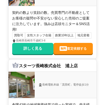
契約の数より笑顔の数。売買専門の不動産として
お客様の疑問や不安がない安心した売却のご提案
に注力しています。強みは店頭モニター＆SNS活
用!
買取可
女性スタッフ在籍
創業10年以上
地元密着
長崎県長崎市千歳町3-8
詳しく見る
査定依頼する
無料
スターツ長崎株式会社 浦上店
長崎電軌本線「茂里町」電停徒歩1分
創業42年の地域密着経営で培った実績で、売主様