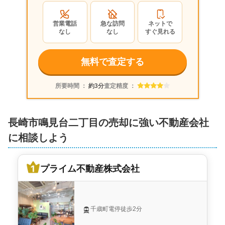
スターツ長崎株式会社 長崎中央店
営業電話
急な訪問
ネットで
1,200
なし
なし
すぐ見れる
万円
2024年3月
無料で査定する
長崎県長崎市鳴見台二丁目
所要時間 ：
約3分
査定精度 ：
階数:
2
階
築年数:
37年
建物面積:
108
㎡
土地面積:
194
㎡
長崎市鳴見台二丁目の売却に強い不動産会社
スターツ長崎株式会社 長崎中央店
に相談しよう
プライム不動産株式会社
千歳町電停徒歩2分