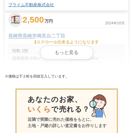
プライム不動産株式会社
2,500
万円
2024年10月
長崎県長崎市鳴見台二丁目
スクロール出来るようになります
階数:
2
階
築年数:
37年
もっと見る
建物面積:
108
㎡
土地面積:
194
㎡
スターツ長崎株式会社 浦上店
※価格は下２桁を四捨五入しています。
1,000
万円
2024年7月
あなたのお家、
長崎県長崎市鳴見台二丁目
いくら
で売れる？
階数:
2
階
築年数:
20年
近隣で実際に売れた価格をもとに、
建物面積:
99
㎡
土地面積:
181
㎡
土地・戸建の詳しい査定書をお作りします