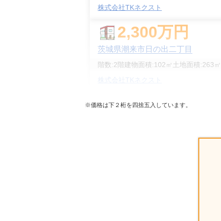
株式会社TKネクスト
2,300
万円
茨城県潮来市日の出二丁目
階数:
2
階
建物面積:
102
㎡
土地面積:
263
㎡
株式会社TKネクスト
1,400
万円
※価格は下２桁を四捨五入しています。
茨城県潮来市潮来
階数:
2
階
建物面積:
104
㎡
土地面積:
204
㎡
株式会社TKネクスト
2,100
万円
茨城県潮来市日の出七丁目
階数:
2
階
建物面積:
109
㎡
土地面積:
165
㎡