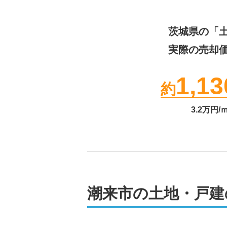
茨城県
の「
実際の売却
1,13
約
3.2
万円/
潮来市の土地・戸建