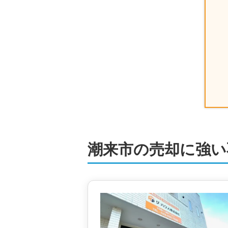
株式会社TKネクスト
1,100
万円
茨城県潮来市日の出五丁目
階数:
2
階
築年数:
34年
建物面積:
158
㎡
土
センチュリー21 株式会社うらら
80
万円
茨城県潮来市辻
状態:
古家あり
土地面積:
331
㎡
潮来市の売却に強い
株式会社住宅サービス
500
万円
茨城県潮来市小泉
状態:
更地
土地面積:
9411
㎡