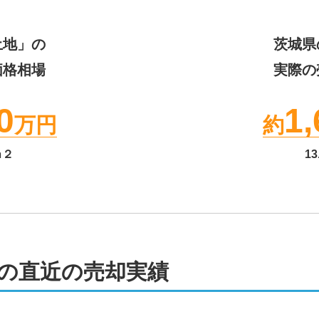
土地」の
茨城県
価格相場
実際の
0
1,
万円
約
ｍ２
13
の直近の売却実績