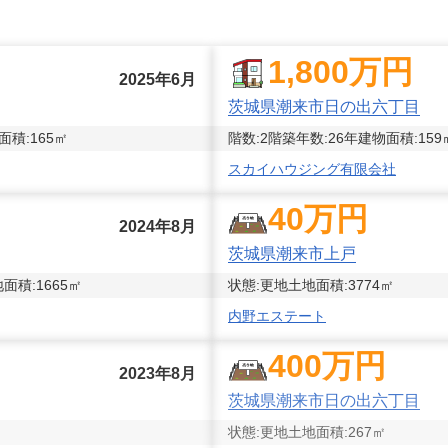
1,800
万円
2025年6月
茨城県潮来市日の出六丁目
面積:
165
㎡
階数:
2
階
築年数:
26年
建物面積:
159
スカイハウジング有限会社
40
万円
2024年8月
茨城県潮来市上戸
面積:
1665
㎡
状態:
更地
土地面積:
3774
㎡
内野エステート
400
万円
2023年8月
茨城県潮来市日の出六丁目
状態:
更地
土地面積:
267
㎡