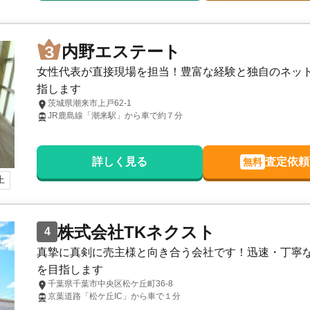
内野エステート
女性代表が直接現場を担当！豊富な経験と独自のネッ
指します
茨城県潮来市上戸62-1
JR鹿島線「潮来駅」から車で約７分
詳しく見る
査定依頼
無料
上
株式会社TKネクスト
4
真摯に真剣に売主様と向き合う会社です！迅速・丁寧
を目指します
千葉県千葉市中央区松ケ丘町36-8
京葉道路「松ケ丘IC」から車で１分