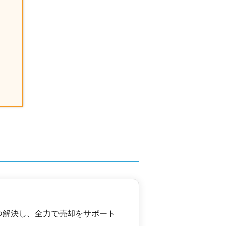
店
2021年9月
0
㎡
店
2021年3月
㎡
土地面積:
265
㎡
ンド
つ解決し、全力で売却をサポート