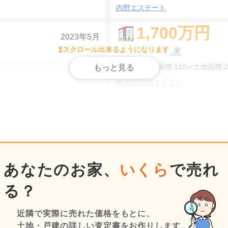
内野エステート
1,700
万円
2023年5月
スクロール出来るようになります
茨城県潮来市潮来
階数:
2
階
建物面積:
110
㎡
土地面積:
2
もっと見る
株式会社TKネクスト
500
万円
2023年3月
茨城県潮来市上戸
状態:
更地
土地面積:
525
㎡
内野エステート
あなたのお家、
いくら
で売れ
1,800
万円
2022年7月
る？
茨城県潮来市日の出四丁目
近隣で実際に売れた価格をもとに、
階数:
2
階
建物面積:
103
㎡
土地面積:
1
土地・戸建の詳しい査定書をお作りします