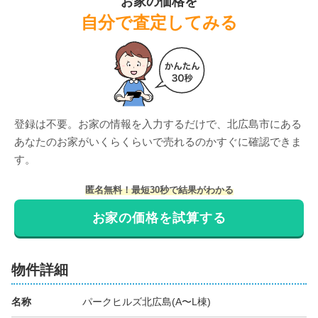
お家の価格を
自分で査定してみる
階数:
4
階
専有面積:
89
㎡
イエステーション北広島・恵庭店 株式会社八城地建
1,000
万円
2024年2月
登録は不要。お家の情報を入力するだけで、
北広島市
にある
パークヒルズ北広島(A〜L棟)
あなたのお家がいくらくらいで売れるのかすぐに確認できま
す。
階数:
4
階
専有面積:
85
㎡
匿名無料！最短30秒で結果がわかる
KSコンサル株式会社
お家の価格を試算する
1,400
万円
2024年2月
物件詳細
パークヒルズ北広島(A〜L棟)
名称
パークヒルズ北広島(A〜L棟)
階数:
1
階
専有面積:
72
㎡