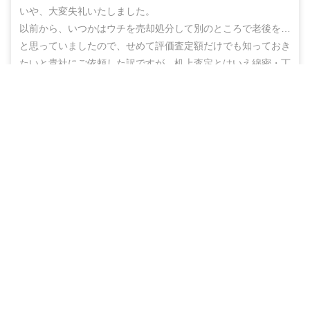
いや、大変失礼いたしました。

以前から、いつかはウチを売却処分して別のところで老後を…
と思っていましたので、せめて評価査定額だけでも知っておき
たいと貴社にご依頼した訳ですが、机上査定とはいえ綿密・丁
寧な査定をしていただいた上に、地域の不動産業者のご紹介ま
無料＆チャットで気軽に相談
でしていただき、結果的にこのたび売却まで辿りつけましたこ
と、しかもこの間、半年もないうちに進めることができ感謝の
売却相談をはじめる（無料）
思いでいっぱいです。

ありがとうございました。また不明な点などありましたらお尋
ねする機会もあるかと思いますが、その折にはよろしくお願い
いたします。
40代
男性
（
埼玉県春日部市
）
物件種別
売却期間
売却価格
戸建
約3ヶ月
2,350
万円