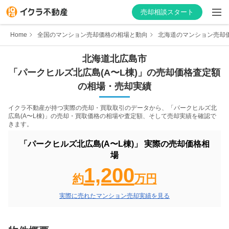
売却相談スタート
Home
全国のマンション売却価格の相場と動向
北海道のマンション売却
北海道
北広島市
「
パークヒルズ北広島(A〜L棟)
」の売却価格査定額
はじめての方へ
の相場・売却実績
不動産会社を探す
イクラ不動産が持つ実際の売却・買取取引のデータから、「
パークヒルズ北
広島(A〜L棟)
」の売却・買取価格の相場や査定額、そして売却実績を確認で
きます。
物件の価格を知る
「
パークヒルズ北広島(A〜L棟)
」 実際の売却価格相
お家の売却を学ぶ
場
1,200
約
万円
不動産会社向け情報
実際に売れたマンション売却実績を見る