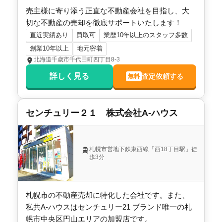
売主様に寄り添う正直な不動産会社を目指し、大
切な不動産の売却を徹底サポートいたします！
直近実績あり
買取可
業歴10年以上のスタッフ多数
創業10年以上
地元密着
北海道千歳市千代田町四丁目8-3
詳しく見る
査定依頼する
無料
センチュリー２１ 株式会社A-ハウス
札幌市営地下鉄東西線「西18丁目駅」徒
歩3分
札幌市の不動産売却に特化した会社です。また、
私共A-ハウスはセンチュリー21 ブランド唯一の札
幌市中央区円山エリアの加盟店です。