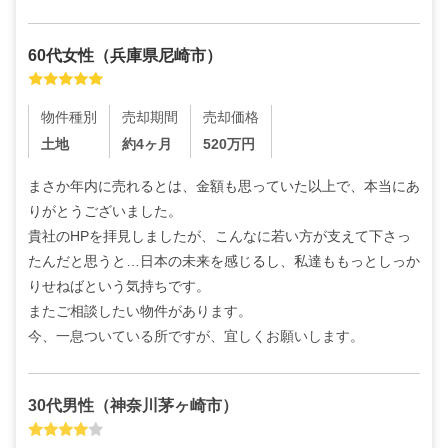
60代
女性
（
兵庫県尼崎市
）
物件種別
売却期間
売却価格
土地
約4ヶ月
520
万円
まさか年内に売れるとは、金額も思っていた以上で、本当にあ
りがとうございました。

貴社のHPを拝見しましたが、こんなに若い方が支えて下さっ
たんだと思うと…日本の未来を感じるし、私達ももっとしっか
りせねばという気持ちです。

またご相談したい物件があります。

今、一息ついている所ですが、宜しくお願いします。
30代
男性
（
神奈川茅ヶ崎市
）