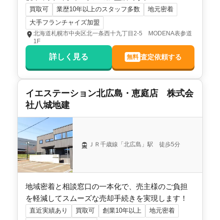
買取可
業歴10年以上のスタッフ多数
地元密着
大手フランチャイズ加盟
北海道札幌市中央区北一条西十九丁目2-5 MODENA表参道
1F
詳しく見る
査定依頼する
無料
イエステーション北広島・恵庭店 株式会
社八城地建
ＪＲ千歳線「北広島」駅 徒歩5分
地域密着と相談窓口の一本化で、売主様のご負担
を軽減してスムーズな売却手続きを実現します！
直近実績あり
買取可
創業10年以上
地元密着