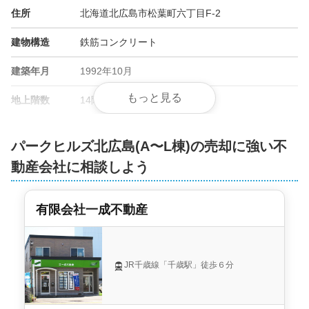
住所
北海道北広島市松葉町六丁目F-2
株式会社ウィンドワード 本店
建物構造
鉄筋コンクリート
1,200
万円
2019年1月
建築年月
1992年10月
パークヒルズ北広島(A〜L棟)
もっと見る
地上階数
14階
階数:
10
階
専有面積:
92
㎡
総戸数
55戸
パークヒルズ北広島(A〜L棟)の売却に強い不
管理会社
エム･エフ･住宅サービス
株式会社ウィンドワード 本店
動産会社に相談しよう
土地権利
所有権
有限会社一成不動産
用途地域
第一種住居地域
施工会社
三井建設
JR千歳線「千歳駅」徒歩６分