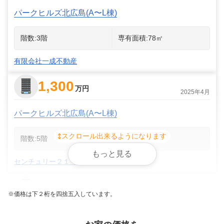
パークヒルズ北広島(A〜L棟)
階数:
3
階
専有面積:
78
㎡
有限会社一成不動産
1,300
万円
2025年4月
パークヒルズ北広島(A〜L棟)
スクロール出来るようになります
階数:
5
階
専有面積:
85
㎡
もっと見る
センチュリー２１ 株式会社A-ハウス
1,100
万円
2024年3月
※価格は下２桁を四捨五入しています。
パークヒルズ北広島(A〜L棟)