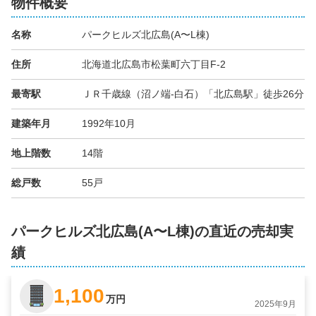
物件概要
名称
パークヒルズ北広島(A〜L棟)
住所
北海道北広島市松葉町六丁目F-2
最寄駅
ＪＲ千歳線（沼ノ端-白石）「北広島駅」徒歩26分
建築年月
1992年10月
地上階数
14階
総戸数
55戸
パークヒルズ北広島(A〜L棟)の直近の売却実
績
1,100
万円
2025年9月