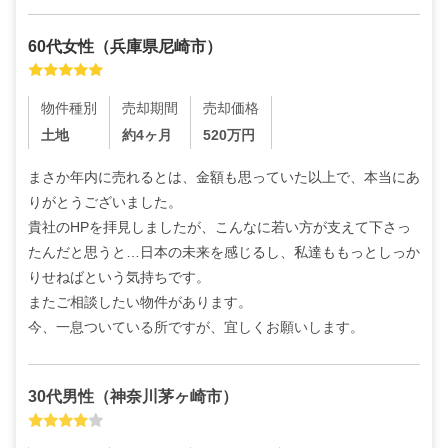
60代
女性
（
兵庫県尼崎市
）
物件種別
売却期間
売却価格
土地
約4ヶ月
520
万円
まさか年内に売れるとは、金額も思っていた以上で、本当にあ
りがとうございました。

貴社のHPを拝見しましたが、こんなに若い方が支えて下さっ
たんだと思うと…日本の未来を感じるし、私達ももっとしっか
りせねばという気持ちです。

またご相談したい物件があります。

今、一息ついている所ですが、宜しくお願いします。
30代
男性
（
神奈川茅ヶ崎市
）