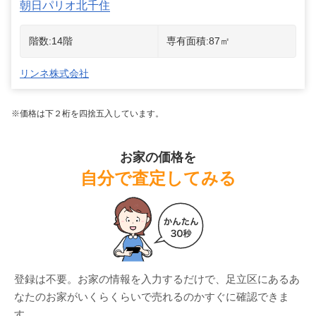
朝日パリオ北千住
階数:
14
階
専有面積:
87
㎡
リンネ株式会社
※価格は下２桁を四捨五入しています。
お家の価格を
自分で査定してみる
登録は不要。お家の情報を入力するだけで、
足立区
にある
あ
なたのお家がいくらくらいで売れるのかすぐに確認できま
す。