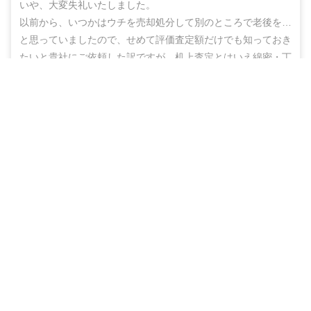
いや、大変失礼いたしました。

以前から、いつかはウチを売却処分して別のところで老後を…
と思っていましたので、せめて評価査定額だけでも知っておき
たいと貴社にご依頼した訳ですが、机上査定とはいえ綿密・丁
寧な査定をしていただいた上に、地域の不動産業者のご紹介ま
無料＆チャットで気軽に相談
でしていただき、結果的にこのたび売却まで辿りつけましたこ
と、しかもこの間、半年もないうちに進めることができ感謝の
売却相談をはじめる（無料）
思いでいっぱいです。

ありがとうございました。また不明な点などありましたらお尋
ねする機会もあるかと思いますが、その折にはよろしくお願い
いたします。
40代
男性
（
埼玉県春日部市
）
物件種別
売却期間
売却価格
戸建
約3ヶ月
2,350
万円