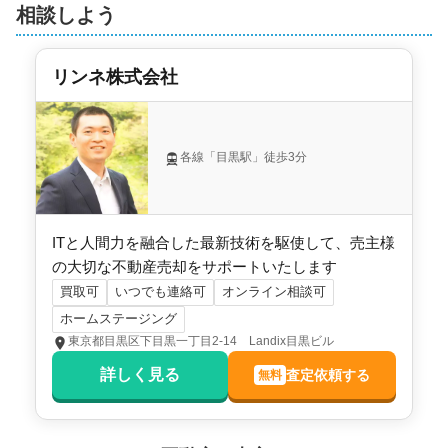
管理会社
朝日管理
相談しよう
土地権利
所有権
リンネ株式会社
用途地域
近隣商業地域
施工会社
松村組
各線「目黒駅」徒歩3分
ITと人間力を融合した最新技術を駆使して、売主様
の大切な不動産売却をサポートいたします
買取可
いつでも連絡可
オンライン相談可
ホームステージング
東京都目黒区下目黒一丁目2-14 Landix目黒ビル
詳しく見る
査定依頼する
無料