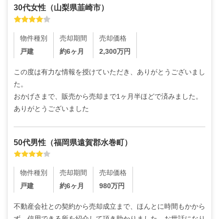
30代
女性
（
山梨県韮崎市
）
物件種別
売却期間
売却価格
戸建
約6ヶ月
2,300
万円
この度は有力な情報を授けていただき、ありがとうございまし
た。

おかげさまで、販売から売却まで1ヶ月半ほどで済みました。
ありがとうございました
50代
男性
（
福岡県遠賀郡水巻町
）
物件種別
売却期間
売却価格
戸建
約6ヶ月
980
万円
不動産会社との契約から売却成立まで、ほんとに時間もかから
ず、信用できる所を紹介して頂き助かりました。お世話になり