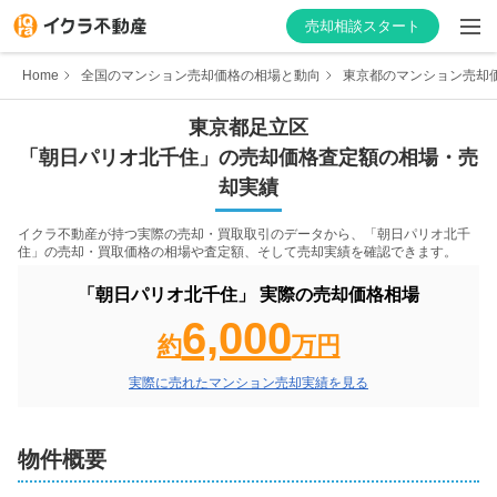
売却相談スタート
Home
全国のマンション売却価格の相場と動向
東京都のマンション売却
東京都
足立区
「
朝日パリオ北千住
」の売却価格査定額の相場・売
はじめての方へ
却実績
不動産会社を探す
イクラ不動産が持つ実際の売却・買取取引のデータから、「
朝日パリオ北千
住
」の売却・買取価格の相場や査定額、そして売却実績を確認できます。
物件の価格を知る
「
朝日パリオ北千住
」 実際の売却価格相場
6,000
お家の売却を学ぶ
約
万円
実際に売れたマンション売却実績を見る
不動産会社向け情報
物件概要