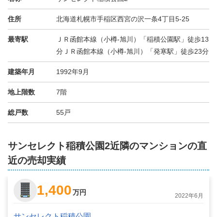
住所
北海道札幌市手稲区西宮の沢一条4丁目5-25
最寄駅
ＪＲ函館本線（小樽-旭川）「稲積公園駅」徒歩13
分ＪＲ函館本線（小樽-旭川）「発寒駅」徒歩23分
建築年月
1992年9月
地上階数
7階
総戸数
55戸
サンセレクト稲積公園2近隣のマンションの直
近の売却実績
1,400
万円
2022年6月
サンセレクト稲積公園