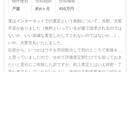
物件種別
売却期間
売却価格
戸建
約4ヶ月
450
万円
実はインターネットでの査定という依頼について、当初、大変
不安がありました（無料といっているが後で請求されるのでは
ないか、いい加減な査定しかしてくれないのではないか…）。
いや、大変失礼いたしました。

以前から、いつかはウチを売却処分して別のところで老後を…
と思っていましたので、せめて評価査定額だけでも知っておき
たいと貴社にご依頼した訳ですが、机上査定とはいえ綿密・丁
寧な査定をしていただいた上に、地域の不動産業者のご紹介ま
でしていただき、結果的にこのたび売却まで辿りつけましたこ
無料＆チャットで気軽に相談
と、しかもこの間、半年もないうちに進めることができ感謝の
思いでいっぱいです。

売却相談をはじめる（無料）
ありがとうございました。また不明な点などありましたらお尋
ねする機会もあるかと思いますが、その折にはよろしくお願い
いたします。