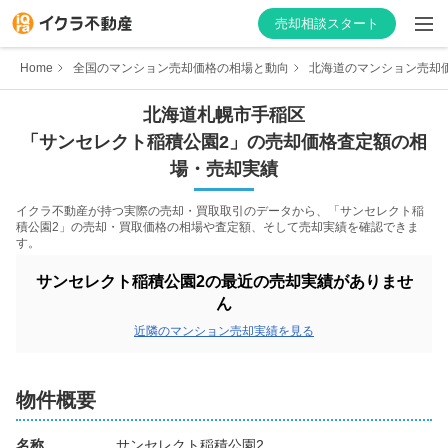
売却相談スタート
Home
全国のマンション売却価格の相場と動向
北海道のマンション売却
北海道
札幌市手稲区
「
サンセレクト稲積公園2
」の売却価格査定額の相
はじめての方へ
場・売却実績
不動産会社を探す
イクラ不動産が持つ実際の売却・買取取引のデータから、「
サンセレクト稲
積公園2
」の売却・買取価格の相場や査定額、そして売却実績を確認できま
す。
物件の価格を知る
サンセレクト稲積公園2
の最近の売却実績がありませ
お家の売却を学ぶ
ん
近隣のマンション売却実績を見る
不動産会社向け情報
物件概要
名称
サンセレクト稲積公園2