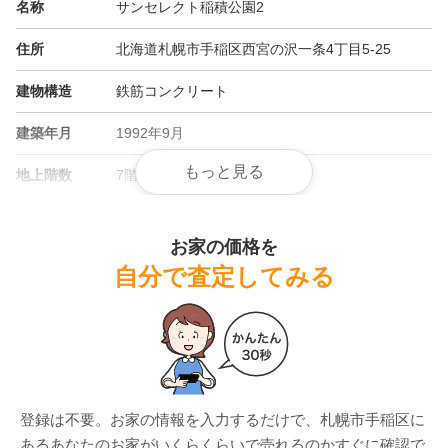
名称
サンセレクト稲積公園2
住所
北海道札幌市手稲区西宮の沢一条4丁目5-25
建物構造
鉄筋コンクリート
建築年月
1992年9月
もっと見る
地上階数
7階
総戸数
55戸
お家の価格を
管理会社
レックスコーポレーション
自分で査定してみる
土地権利
所有権
用途地域
第二種中高層住居専用地域
施工会社
山崎建設工業
登録は不要。お家の情報を入力するだけで、
札幌市手稲区
に
ある
あなたのお家がいくらくらいで売れるのかすぐに確認で