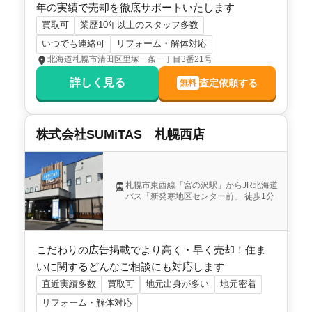
年の実績で売却を徹底サポートいたします
買取可
業歴10年以上のスタッフ多数
いつでも連絡可
リフォーム・解体対応
北海道札幌市清田区里塚一条一丁目3番21号
詳しく見る
査定依頼する
無料
株式会社SUMiTAS 札幌西店
札幌市東西線「宮の沢駅」からJR北海道
バス「新発寒地区センター前」 徒歩1分
こだわりの広告掲載でより高く・早く売却！住ま
いに関するどんなご相談にも対応します
直近実績多数
買取可
地元出身が多い
地元密着
リフォーム・解体対応