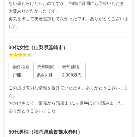
ない事だらけだったのですが、的確に質問にも回答いただき、
大変ありがたかったです。

勇気を出して友達追加して良かったです。ありがとうございま
した。
30代
女性
（
山梨県韮崎市
）
物件種別
売却期間
売却価格
戸建
約6ヶ月
2,300
万円
この度は有力な情報を授けていただき、ありがとうございまし
た。

おかげさまで、販売から売却まで1ヶ月半ほどで済みました。
ありがとうございました
50代
男性
（
福岡県遠賀郡水巻町
）