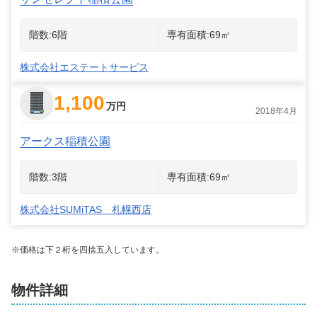
階数:
6
階
専有面積:
69
㎡
株式会社エステートサービス
1,100
万円
2018年4月
アークス稲積公園
階数:
3
階
専有面積:
69
㎡
株式会社SUMiTAS 札幌西店
※価格は下２桁を四捨五入しています。
物件詳細