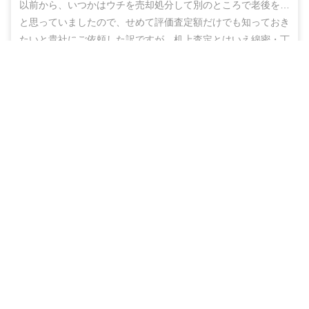
以前から、いつかはウチを売却処分して別のところで老後を…
と思っていましたので、せめて評価査定額だけでも知っておき
たいと貴社にご依頼した訳ですが、机上査定とはいえ綿密・丁
寧な査定をしていただいた上に、地域の不動産業者のご紹介ま
無料＆チャットで気軽に相談
でしていただき、結果的にこのたび売却まで辿りつけましたこ
と、しかもこの間、半年もないうちに進めることができ感謝の
売却相談をはじめる（無料）
思いでいっぱいです。

ありがとうございました。また不明な点などありましたらお尋
ねする機会もあるかと思いますが、その折にはよろしくお願い
いたします。
40代
男性
（
埼玉県春日部市
）
物件種別
売却期間
売却価格
戸建
約3ヶ月
2,350
万円
色々と相談にのって下さり、本当にありがとうございました。
