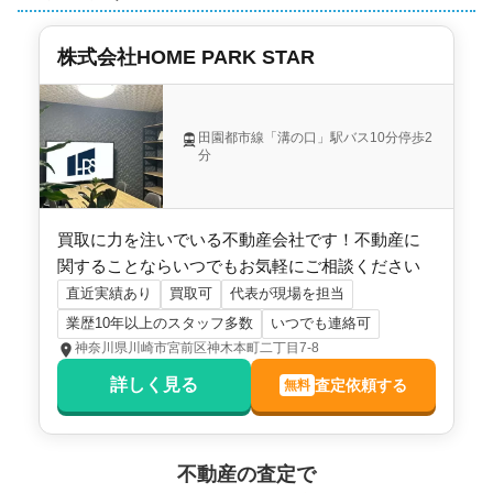
土地権利
所有権
株式会社HOME PARK STAR
用途地域
準工業地域
施工会社
長谷工コーポレーション
田園都市線「溝の口」駅バス10分停歩2
分
買取に力を注いでいる不動産会社です！不動産に
関することならいつでもお気軽にご相談ください
直近実績あり
買取可
代表が現場を担当
業歴10年以上のスタッフ多数
いつでも連絡可
神奈川県川崎市宮前区神木本町二丁目7-8
詳しく見る
査定依頼する
無料
不動産の査定で