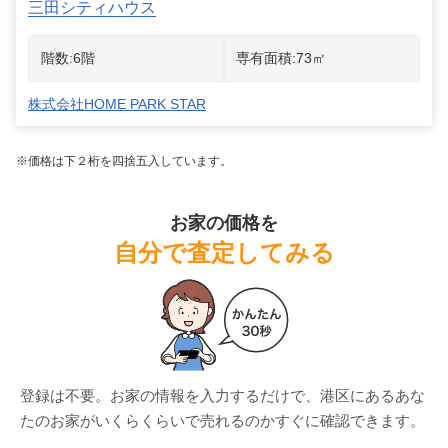
三田シティハウス
階数:
6
階
専有面積:
73
㎡
株式会社HOME PARK STAR
※価格は下２桁を四捨五入しています。
お家の価格を
自分で査定してみる
登録は不要。お家の情報を入力するだけで、
港区
にある
あな
たのお家がいくらくらいで売れるのかすぐに確認できます。