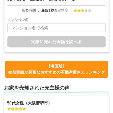
所要時間
最短3秒
査定精度
マンション名
実際に売れた金額を調べる
【
港区
版】
売却実績が豊富なおすすめの不動産屋さんランキング
お家を売却された売主様の声
50代
女性
（
大阪府堺市
）