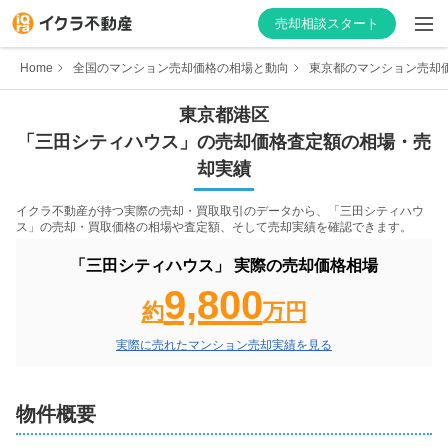
売却相談スタート
Home
全国のマンション売却価格の相場と動向
東京都のマンション売却
東京都
港区
「
三田シティハウス
」の売却価格査定額の相場・売
はじめての方へ
却実績
不動産会社を探す
イクラ不動産が持つ実際の売却・買取取引のデータから、「
三田シティハウ
ス
」の売却・買取価格の相場や査定額、そして売却実績を確認できます。
物件の価格を知る
「
三田シティハウス
」 実際の売却価格相場
9,800
お家の売却を学ぶ
約
万円
実際に売れたマンション売却実績を見る
不動産会社向け情報
物件概要