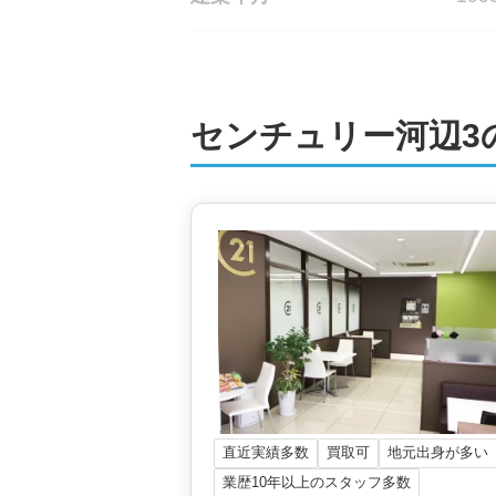
地上階数
5階
センチュリー河辺3
総戸数
27
管理会社
伏見
土地権利
所有
用途地域
第一
施工会社
五光
直近実績多数
買取可
地元出身が多い
業歴10年以上のスタッフ多数