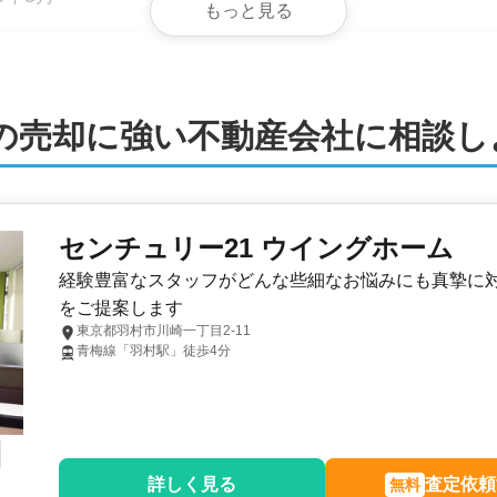
もっと見る
の売却に強い不動産会社に相談し
戸
管理サービス
センチュリー21 ウイングホーム
経験豊富なスタッフがどんな些細なお悩みにも真摯に
権
をご提案します
東京都羽村市川崎一丁目2-11
青梅線「羽村駅」徒歩4分
種中高層住居専用地域
建設
詳しく見る
査定依頼
無料