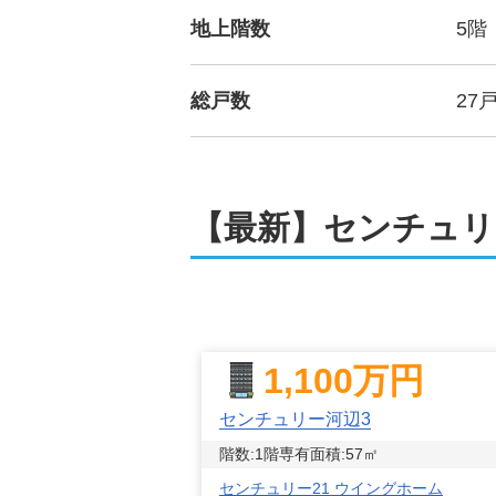
地上階数
5階
総戸数
27
【最新】センチュリ
1,100
万円
センチュリー河辺3
階数:
1
階
専有面積:
57
㎡
センチュリー21 ウイングホーム