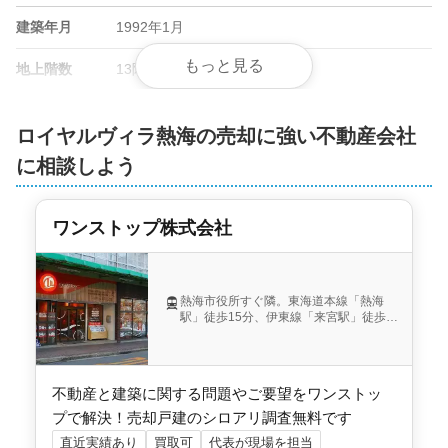
建築年月
1992年1月
もっと見る
地上階数
13階
総戸数
103戸
ロイヤルヴィラ熱海の売却に強い不動産会社
管理会社
東急コミュニティー
に相談しよう
土地権利
所有権
ワンストップ株式会社
用途地域
第二種中高層住居専用地域
施工会社
東海興業
熱海市役所すぐ隣。東海道本線「熱海
駅」徒歩15分、伊東線「来宮駅」徒歩12
分。「本町商店街」バス停隣。
不動産と建築に関する問題やご要望をワンストッ
プで解決！売却戸建のシロアリ調査無料です
直近実績あり
買取可
代表が現場を担当