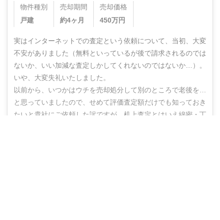
物件種別
売却期間
売却価格
戸建
約4ヶ月
450
万円
実はインターネットでの査定という依頼について、当初、大変
不安がありました（無料といっているが後で請求されるのでは
ないか、いい加減な査定しかしてくれないのではないか…）。
いや、大変失礼いたしました。

以前から、いつかはウチを売却処分して別のところで老後を…
と思っていましたので、せめて評価査定額だけでも知っておき
たいと貴社にご依頼した訳ですが、机上査定とはいえ綿密・丁
寧な査定をしていただいた上に、地域の不動産業者のご紹介ま
無料＆チャットで気軽に相談
でしていただき、結果的にこのたび売却まで辿りつけましたこ
と、しかもこの間、半年もないうちに進めることができ感謝の
売却相談をはじめる（無料）
思いでいっぱいです。

ありがとうございました。また不明な点などありましたらお尋
ねする機会もあるかと思いますが、その折にはよろしくお願い
いたします。