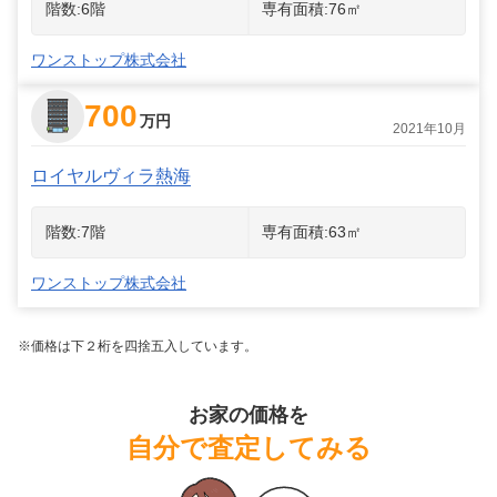
階数:
6
階
専有面積:
76
㎡
ワンストップ株式会社
700
万円
2021年10月
ロイヤルヴィラ熱海
階数:
7
階
専有面積:
63
㎡
ワンストップ株式会社
※価格は下２桁を四捨五入しています。
お家の価格を
自分で査定してみる