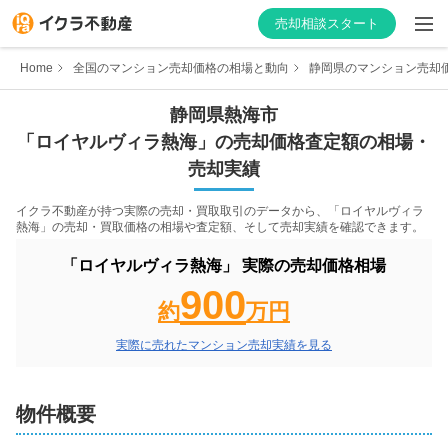
売却相談スタート
Home
全国のマンション売却価格の相場と動向
静岡県のマンション売却
静岡県
熱海市
「
ロイヤルヴィラ熱海
」の売却価格査定額の相場・
はじめての方へ
売却実績
不動産会社を探す
イクラ不動産が持つ実際の売却・買取取引のデータから、「
ロイヤルヴィラ
熱海
」の売却・買取価格の相場や査定額、そして売却実績を確認できます。
物件の価格を知る
「
ロイヤルヴィラ熱海
」 実際の売却価格相場
900
お家の売却を学ぶ
約
万円
実際に売れたマンション売却実績を見る
不動産会社向け情報
物件概要